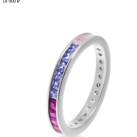
18 900
₽
вариаций.
Опции
можно
выбрать
на
странице
товара.