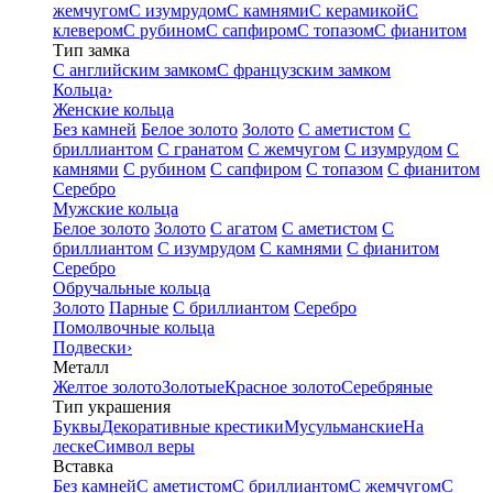
жемчугом
С изумрудом
С камнями
С керамикой
С
клевером
С рубином
С сапфиром
С топазом
С фианитом
Тип замка
С английским замком
С французским замком
Кольца
›
Женские кольца
Без камней
Белое золото
Золото
С аметистом
С
бриллиантом
С гранатом
С жемчугом
С изумрудом
С
камнями
С рубином
С сапфиром
С топазом
С фианитом
Серебро
Мужские кольца
Белое золото
Золото
С агатом
С аметистом
С
бриллиантом
С изумрудом
С камнями
С фианитом
Серебро
Обручальные кольца
Золото
Парные
С бриллиантом
Серебро
Помолвочные кольца
Подвески
›
Металл
Желтое золото
Золотые
Красное золото
Серебряные
Тип украшения
Буквы
Декоративные крестики
Мусульманские
На
леске
Символ веры
Вставка
Без камней
С аметистом
С бриллиантом
С жемчугом
С