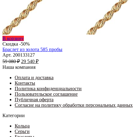
Этот
В корзину
товар
Скидка -50%
имеет
Браслет из золота 585 пробы
несколько
Арт. 200133127
Первоначальная
вариаций.
Текущая
59 080
₽
29 540
₽
цена
Опции
цена:
Наша компания
составляла
можно
29
59
выбрать
Оплата и доставка
540 ₽.
на
Контакты
080 ₽.
странице
Политика конфиденциальности
товара.
Пользовательское соглашение
Публичная оферта
Согласие на политику обработки персональных данных
Категории
Кольца
Серьги
Браслеты