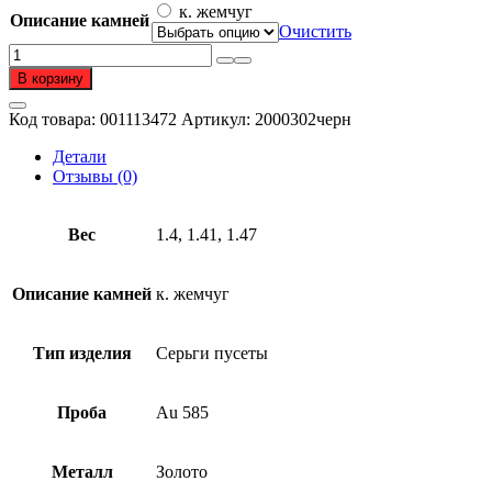
–
к. жемчуг
Описание камней
16
Очистить
170 ₽
Количество
товара
В корзину
Серьги
пусеты
Код товара:
001113472
Артикул:
2000302черн
из
золота
Детали
585
Отзывы (0)
пробы
с
жемчугом
Вес
1.4, 1.41, 1.47
Описание камней
к. жемчуг
Тип изделия
Серьги пусеты
Проба
Au 585
Металл
Золото