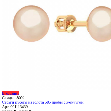
Этот
В корзину
товар
Скидка -80%
имеет
Серьги пусеты из золота 585 пробы с жемчугом
несколько
Арт. 001113439
Первоначальная
вариаций.
Текущая