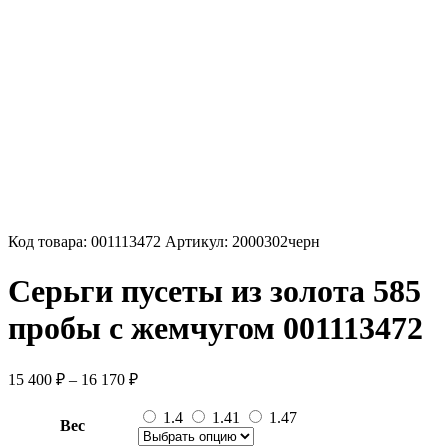
Код товара:
001113472
Артикул:
2000302черн
Серьги пусеты из золота 585
пробы с жемчугом 001113472
Диапазон
15 400
₽
–
16 170
₽
цен:
15
1.4
1.41
1.47
Вес
400 ₽