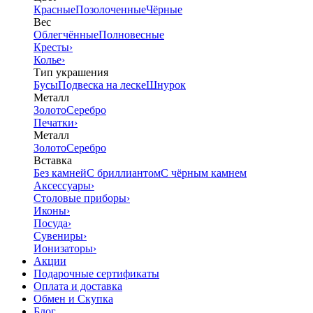
Красные
Позолоченные
Чёрные
Вес
Облегчённые
Полновесные
Кресты
›
Колье
›
Тип украшения
Бусы
Подвеска на леске
Шнурок
Металл
Золото
Серебро
Печатки
›
Металл
Золото
Серебро
Вставка
Без камней
С бриллиантом
С чёрным камнем
Аксессуары
›
Столовые приборы
›
Иконы
›
Посуда
›
Сувениры
›
Ионизаторы
›
Акции
Подарочные сертификаты
Оплата и доставка
Обмен и Скупка
Блог