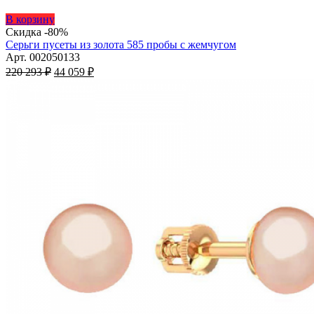
Этот
В корзину
товар
Скидка -80%
имеет
Серьги пусеты из золота 585 пробы с жемчугом
несколько
Арт. 002050133
Первоначальная
вариаций.
Текущая
220 293
₽
44 059
₽
цена
Опции
цена:
составляла
можно
44
220
выбрать
059 ₽.
на
293 ₽.
странице
товара.