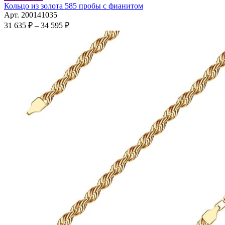
товар
Кольцо из золота 585 пробы с фианитом
имеет
Арт. 200141035
несколько
Диапазон
31 635
₽
–
34 595
₽
вариаций.
цен:
Опции
31
можно
635 ₽
выбрать
–
на
34
странице
595 ₽
товара.