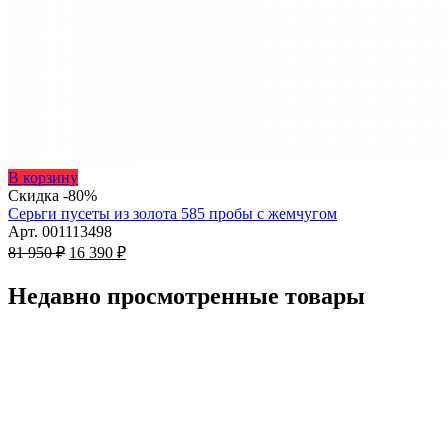
Этот
В корзину
товар
Скидка -80%
имеет
Серьги пусеты из золота 585 пробы с жемчугом
несколько
Арт. 001113498
Первоначальная
вариаций.
Текущая
81 950
₽
16 390
₽
цена
Опции
цена:
составляла
можно
16
Недавно просмотренные товары
81
выбрать
390 ₽.
на
950 ₽.
странице
товара.