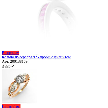
Этот
В корзину
товар
Кольцо из серебра 925 пробы с фианитом
имеет
Арт. 200138159
несколько
3 335
₽
вариаций.
Опции
можно
выбрать
на
странице
товара.
Этот
Параметры