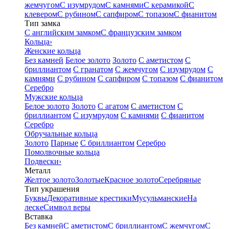
жемчугом
С изумрудом
С камнями
С керамикой
С
клевером
С рубином
С сапфиром
С топазом
С фианитом
Тип замка
С английским замком
С французским замком
Кольца
›
Женские кольца
Без камней
Белое золото
Золото
С аметистом
С
бриллиантом
С гранатом
С жемчугом
С изумрудом
С
камнями
С рубином
С сапфиром
С топазом
С фианитом
Серебро
Мужские кольца
Белое золото
Золото
С агатом
С аметистом
С
бриллиантом
С изумрудом
С камнями
С фианитом
Серебро
Обручальные кольца
Золото
Парные
С бриллиантом
Серебро
Помолвочные кольца
Подвески
›
Металл
Желтое золото
Золотые
Красное золото
Серебряные
Тип украшения
Буквы
Декоративные крестики
Мусульманские
На
леске
Символ веры
Вставка
Без камней
С аметистом
С бриллиантом
С жемчугом
С