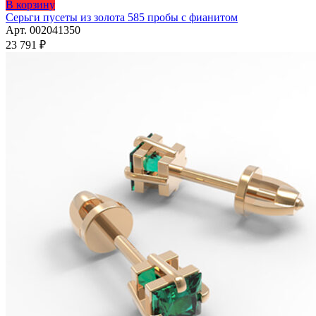
Этот
В корзину
товар
Серьги пусеты из золота 585 пробы с фианитом
имеет
Арт. 002041350
несколько
23 791
₽
вариаций.
Опции
можно
выбрать
на
странице
товара.