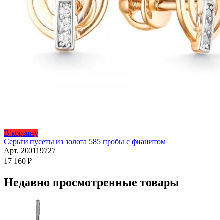
Этот
В корзину
товар
Серьги пусеты из золота 585 пробы с фианитом
имеет
Арт. 200119727
несколько
17 160
₽
вариаций.
Опции
Недавно просмотренные товары
можно
выбрать
на
странице