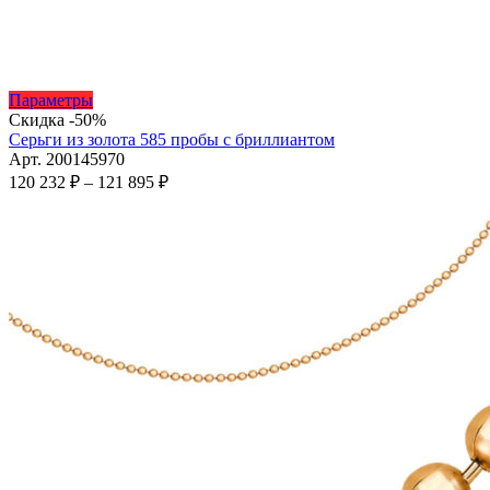
Этот
Параметры
товар
Скидка -50%
имеет
Серьги из золота 585 пробы с бриллиантом
несколько
Арт. 200145970
вариаций.
Диапазон
120 232
₽
–
121 895
₽
Опции
цен:
можно
120
выбрать
232 ₽
на
–
странице
121
товара.
895 ₽