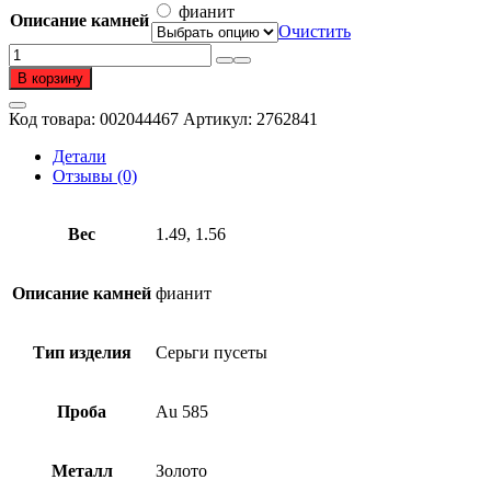
–
фианит
Описание камней
29
Очистить
045 ₽
Количество
товара
В корзину
Серьги
пусеты
Код товара:
002044467
Артикул:
2762841
из
золота
Детали
585
Отзывы (0)
пробы
с
фианитом
Вес
1.49, 1.56
Описание камней
фианит
Тип изделия
Серьги пусеты
Проба
Au 585
Металл
Золото