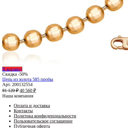
Этот
В корзину
товар
Скидка -50%
имеет
Цепь из золота 585 пробы
несколько
Арт. 200132554
Первоначальная
вариаций.
Текущая
81 120
₽
40 560
₽
цена
Опции
цена:
Наша компания
составляла
можно
40
81
выбрать
Оплата и доставка
560 ₽.
на
Контакты
120 ₽.
странице
Политика конфиденциальности
товара.
Пользовательское соглашение
Публичная оферта