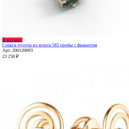
Этот
В корзину
товар
Серьги пусеты из золота 585 пробы с фианитом
имеет
Арт. 200120093
несколько
23 250
₽
вариаций.
Опции
можно
выбрать
на
странице
товара.