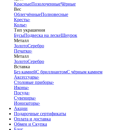
Красные
Позолоченные
Чёрные
Вес
Облегчённые
Полновесные
Кресты
›
Колье
›
Тип украшения
Бусы
Подвеска на леске
Шнурок
Металл
Золото
Серебро
Печатки
›
Металл
Золото
Серебро
Вставка
Без камней
С бриллиантом
С чёрным камнем
Аксессуары
›
Столовые приборы
›
Иконы
›
Посуда
›
Сувениры
›
Ионизаторы
›
Акции
Подарочные сертификаты
Оплата и доставка
Обмен и Скупка
Блог