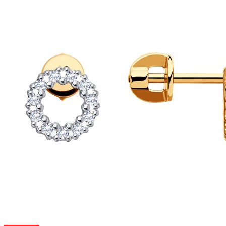
на
странице
товара.