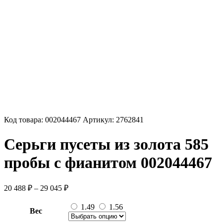
Код товара:
002044467
Артикул:
2762841
Серьги пусеты из золота 585
пробы с фианитом 002044467
Диапазон
20 488
₽
–
29 045
₽
цен:
20
1.49
1.56
Вес
488 ₽