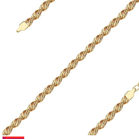
на
34
странице
595 ₽
товара.
Этот