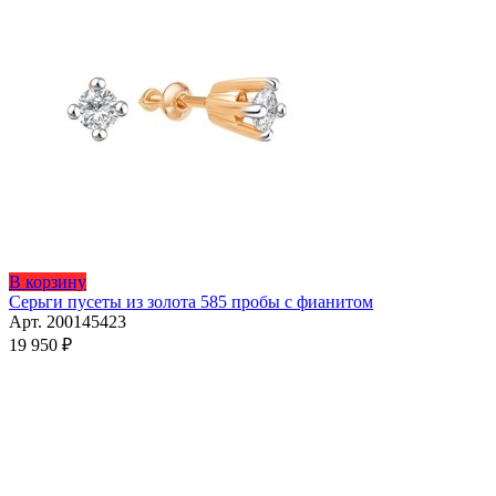
на
странице
товара.
Этот
В корзину
товар
Серьги пусеты из золота 585 пробы с фианитом
имеет
Арт. 200145423
несколько
19 950
₽
вариаций.
Опции
можно
выбрать
на
странице
товара.