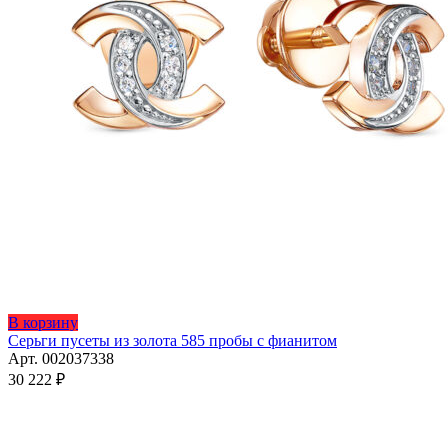
Этот
В корзину
товар
Серьги пусеты из золота 585 пробы с фианитом
имеет
Арт. 002037338
несколько
30 222
₽
вариаций.
Опции
можно
выбрать