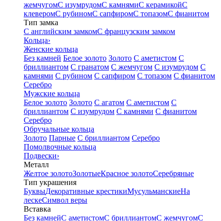
жемчугом
С изумрудом
С камнями
С керамикой
С
клевером
С рубином
С сапфиром
С топазом
С фианитом
Тип замка
С английским замком
С французским замком
Кольца
›
Женские кольца
Без камней
Белое золото
Золото
С аметистом
С
бриллиантом
С гранатом
С жемчугом
С изумрудом
С
камнями
С рубином
С сапфиром
С топазом
С фианитом
Серебро
Мужские кольца
Белое золото
Золото
С агатом
С аметистом
С
бриллиантом
С изумрудом
С камнями
С фианитом
Серебро
Обручальные кольца
Золото
Парные
С бриллиантом
Серебро
Помолвочные кольца
Подвески
›
Металл
Желтое золото
Золотые
Красное золото
Серебряные
Тип украшения
Буквы
Декоративные крестики
Мусульманские
На
леске
Символ веры
Вставка
Без камней
С аметистом
С бриллиантом
С жемчугом
С