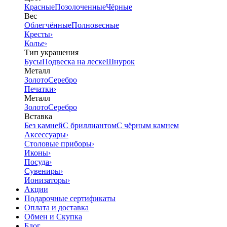
Красные
Позолоченные
Чёрные
Вес
Облегчённые
Полновесные
Кресты
›
Колье
›
Тип украшения
Бусы
Подвеска на леске
Шнурок
Металл
Золото
Серебро
Печатки
›
Металл
Золото
Серебро
Вставка
Без камней
С бриллиантом
С чёрным камнем
Аксессуары
›
Столовые приборы
›
Иконы
›
Посуда
›
Сувениры
›
Ионизаторы
›
Акции
Подарочные сертификаты
Оплата и доставка
Обмен и Скупка
Блог