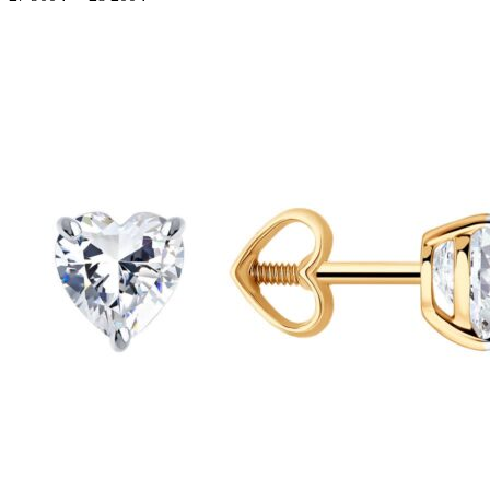
вариаций.
цен:
Опции
27
можно
900 ₽
выбрать
–
на
28
странице
200 ₽
товара.