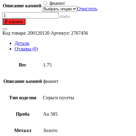
фианит
Описание камней
Очистить
Количество
товара
В корзину
Серьги
пусеты
Код товара:
200120120
Артикул:
2767456
из
золота
Детали
585
Отзывы (0)
пробы
с
фианитом
Вес
1.75
Описание камней
фианит
Тип изделия
Серьги пусеты
Проба
Au 585
Металл
Золото