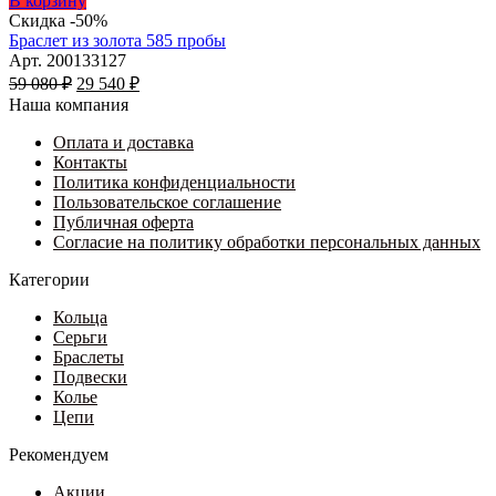
В корзину
товар
Скидка -50%
имеет
Браслет из золота 585 пробы
несколько
Арт. 200133127
Первоначальная
вариаций.
Текущая
59 080
₽
29 540
₽
цена
Опции
цена:
Наша компания
составляла
можно
29
59
выбрать
Оплата и доставка
540 ₽.
на
Контакты
080 ₽.
странице
Политика конфиденциальности
товара.
Пользовательское соглашение
Публичная оферта
Согласие на политику обработки персональных данных
Категории
Кольца
Серьги
Браслеты
Подвески
Колье
Цепи
Рекомендуем
Акции