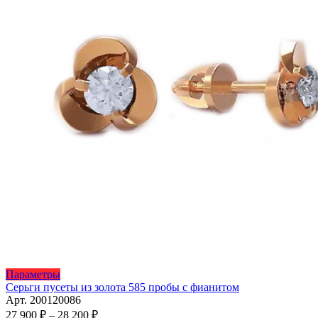
Этот
Параметры
товар
Серьги пусеты из золота 585 пробы с фианитом
имеет
Арт. 200120086
несколько
Диапазон
27 900
₽
–
28 200
₽