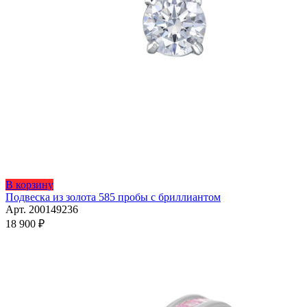
Этот
В корзину
товар
Подвеска из золота 585 пробы с бриллиантом
имеет
Арт. 200149236
несколько
18 900
₽
вариаций.
Опции
можно
выбрать
на
странице