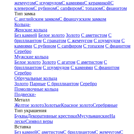
жемчугом
С изумрудом
С камнями
С керамикой
С
клевером
С рубином
С сапфиром
С топазом
С фианитом
Тип замка
С английским замком
С французским замком
Кольца
›
Женские кольца
Без камней
Белое золото
Золото
С аметистом
С
бриллиантом
С гранатом
С жемчугом
С изумрудом
С
камнями
С рубином
С сапфиром
С топазом
С фианитом
Серебро
Мужские кольца
Белое золото
Золото
С агатом
С аметистом
С
бриллиантом
С изумрудом
С камнями
С фианитом
Серебро
Обручальные кольца
Золото
Парные
С бриллиантом
Серебро
Помолвочные кольца
Подвески
›
Металл
Желтое золото
Золотые
Красное золото
Серебряные
Тип украшения
Буквы
Декоративные крестики
Мусульманские
На
леске
Символ веры
Вставка
Без камней
С аметистом
С бриллиантом
С жемчугом
С