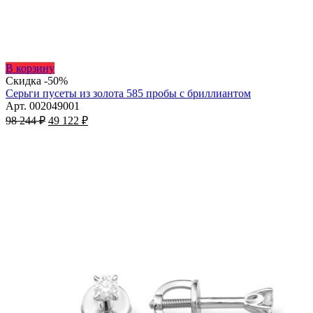
Этот
В корзину
товар
Скидка -50%
имеет
Серьги пусеты из золота 585 пробы с бриллиантом
несколько
Арт. 002049001
Первоначальная
вариаций.
Текущая
98 244
₽
49 122
₽
цена
Опции
цена:
составляла
можно
49
98
выбрать
122 ₽.
на
244 ₽.
странице
товара.