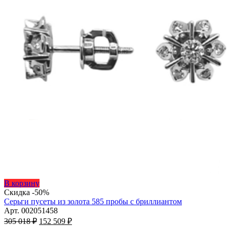
Этот
В корзину
товар
Скидка -50%
имеет
Серьги пусеты из золота 585 пробы с бриллиантом
несколько
Арт. 002051458
Первоначальная
вариаций.
Текущая
305 018
₽
152 509
₽