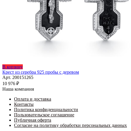
Этот
В корзину
товар
Крест из серебра 925 пробы с деревом
имеет
Арт. 200151265
несколько
10 976
₽
вариаций.
Наша компания
Опции
можно
Оплата и доставка
выбрать
Контакты
на
Политика конфиденциальности
странице
Пользовательское соглашение
товара.
Публичная оферта
Согласие на политику обработки персональных данных