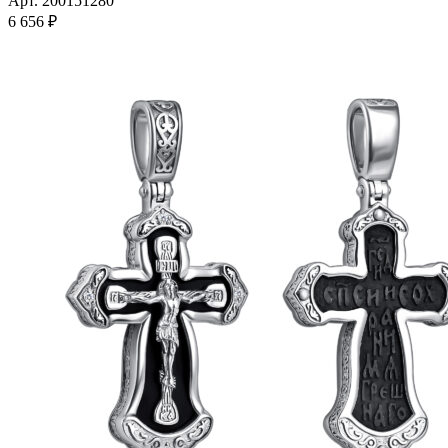
Арт. 200151280
несколько
6 656
₽
вариаций.
Опции
можно
выбрать
на
странице
товара.