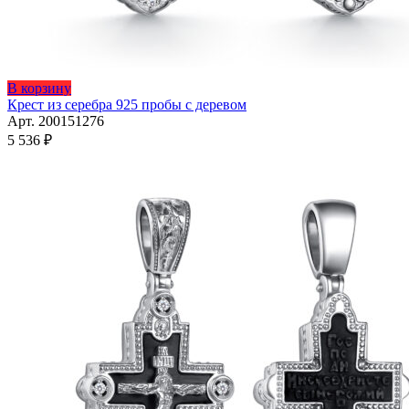
Этот
В корзину
товар
Крест из серебра 925 пробы с деревом
имеет
Арт. 200151276
несколько
5 536
₽
вариаций.
Опции
можно
выбрать
на
странице
товара.