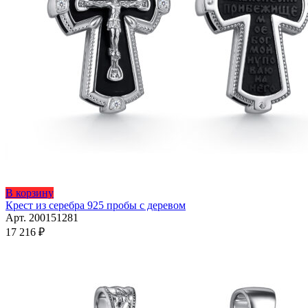
Этот
В корзину
товар
Крест из серебра 925 пробы с деревом
имеет
Арт. 200151281
несколько
17 216
₽
вариаций.
Опции
можно
выбрать
на
странице