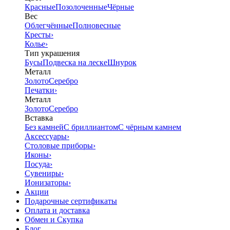
Красные
Позолоченные
Чёрные
Вес
Облегчённые
Полновесные
Кресты
›
Колье
›
Тип украшения
Бусы
Подвеска на леске
Шнурок
Металл
Золото
Серебро
Печатки
›
Металл
Золото
Серебро
Вставка
Без камней
С бриллиантом
С чёрным камнем
Аксессуары
›
Столовые приборы
›
Иконы
›
Посуда
›
Сувениры
›
Ионизаторы
›
Акции
Подарочные сертификаты
Оплата и доставка
Обмен и Скупка
Блог