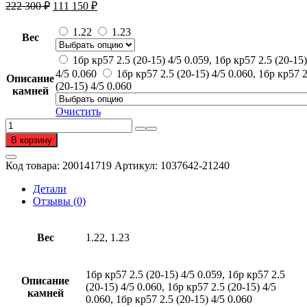
Первоначальная
Текущая
222 300
₽
111 150
₽
цена
цена:
составляла
111
1.22
1.23
Вес
222
150 ₽.
300 ₽.
1бр кр57 2.5 (20-15) 4/5 0.059, 1бр кр57 2.5 (20-15)
4/5 0.060
1бр кр57 2.5 (20-15) 4/5 0.060, 1бр кр57 2
Описание
(20-15) 4/5 0.060
камней
Очистить
Количество
товара
В корзину
Серьги
пусеты
Код товара:
200141719
Артикул:
1037642-21240
из
золота
Детали
585
Отзывы (0)
пробы
с
бриллиантом
Вес
1.22, 1.23
1бр кр57 2.5 (20-15) 4/5 0.059, 1бр кр57 2.5
Описание
(20-15) 4/5 0.060, 1бр кр57 2.5 (20-15) 4/5
камней
0.060, 1бр кр57 2.5 (20-15) 4/5 0.060