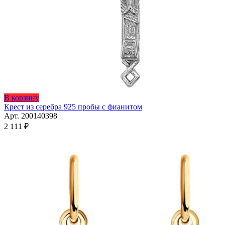
Этот
В корзину
товар
Крест из серебра 925 пробы с фианитом
имеет
Арт. 200140398
несколько
2 111
₽
вариаций.
Опции
можно
выбрать
на
странице
товара.