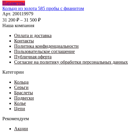
Этот
Параметры
товар
Кольцо из золота 585 пробы с фианитом
имеет
Арт. 200119979
несколько
Диапазон
31 200
₽
–
31 500
₽
вариаций.
цен:
Наша компания
Опции
31
можно
Оплата и доставка
200 ₽
выбрать
Контакты
–
на
Политика конфиденциальности
31
странице
Пользовательское соглашение
500 ₽
товара.
Публичная оферта
Согласие на политику обработки персональных данных
Категории
Кольца
Серьги
Браслеты
Подвески
Колье
Цепи
Рекомендуем
Акции