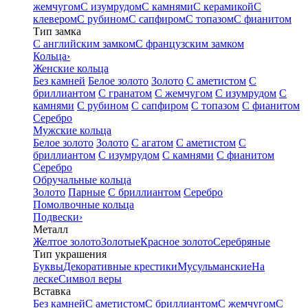
жемчугом
С изумрудом
С камнями
С керамикой
С
клевером
С рубином
С сапфиром
С топазом
С фианитом
Тип замка
С английским замком
С французским замком
Кольца
›
Женские кольца
Без камней
Белое золото
Золото
С аметистом
С
бриллиантом
С гранатом
С жемчугом
С изумрудом
С
камнями
С рубином
С сапфиром
С топазом
С фианитом
Серебро
Мужские кольца
Белое золото
Золото
С агатом
С аметистом
С
бриллиантом
С изумрудом
С камнями
С фианитом
Серебро
Обручальные кольца
Золото
Парные
С бриллиантом
Серебро
Помолвочные кольца
Подвески
›
Металл
Желтое золото
Золотые
Красное золото
Серебряные
Тип украшения
Буквы
Декоративные крестики
Мусульманские
На
леске
Символ веры
Вставка
Без камней
С аметистом
С бриллиантом
С жемчугом
С