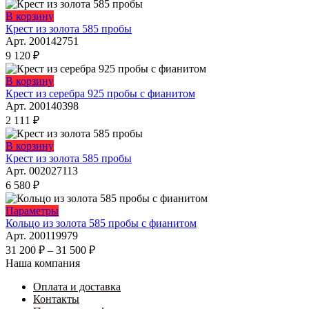
В корзину
Крест из золота 585 пробы
Арт. 200142751
9 120
₽
Этот
В корзину
товар
Крест из серебра 925 пробы с фианитом
имеет
Арт. 200140398
несколько
2 111
₽
вариаций.
Опции
В корзину
можно
Крест из золота 585 пробы
выбрать
Арт. 002027113
на
6 580
₽
странице
товара.
Этот
Параметры
товар
Кольцо из золота 585 пробы с фианитом
имеет
Арт. 200119979
несколько
Диапазон
31 200
₽
–
31 500
₽
вариаций.
цен:
Наша компания
Опции
31
можно
Оплата и доставка
200 ₽
выбрать
Контакты
–