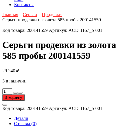
Контакты
Главная
Серьги
Продёвки
Серьги продевки из золота 585 пробы 200141559
Код товара:
200141559
Артикул:
ACD-1167_b-001
Серьги продевки из золота
585 пробы 200141559
29 240
₽
3 в наличии
Количество
товара
В корзину
Серьги
продевки
Код товара:
200141559
Артикул:
ACD-1167_b-001
из
золота
Детали
585
Отзывы (0)
пробы