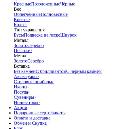
Красные
Позолоченные
Чёрные
Вес
Облегчённые
Полновесные
Кресты
›
Колье
›
Тип украшения
Бусы
Подвеска на леске
Шнурок
Металл
Золото
Серебро
Печатки
›
Металл
Золото
Серебро
Вставка
Без камней
С бриллиантом
С чёрным камнем
Аксессуары
›
Столовые приборы
›
Иконы
›
Посуда
›
Сувениры
›
Ионизаторы
›
Акции
Подарочные сертификаты
Оплата и доставка
Обмен и Скупка
Блог