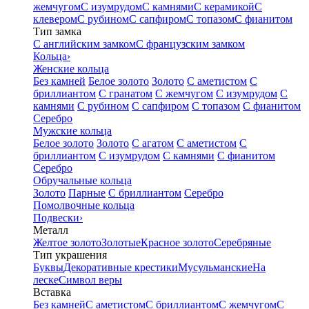
жемчугом
С изумрудом
С камнями
С керамикой
С
клевером
С рубином
С сапфиром
С топазом
С фианитом
Тип замка
С английским замком
С французским замком
Кольца
›
Женские кольца
Без камней
Белое золото
Золото
С аметистом
С
бриллиантом
С гранатом
С жемчугом
С изумрудом
С
камнями
С рубином
С сапфиром
С топазом
С фианитом
Серебро
Мужские кольца
Белое золото
Золото
С агатом
С аметистом
С
бриллиантом
С изумрудом
С камнями
С фианитом
Серебро
Обручальные кольца
Золото
Парные
С бриллиантом
Серебро
Помолвочные кольца
Подвески
›
Металл
Желтое золото
Золотые
Красное золото
Серебряные
Тип украшения
Буквы
Декоративные крестики
Мусульманские
На
леске
Символ веры
Вставка
Без камней
С аметистом
С бриллиантом
С жемчугом
С