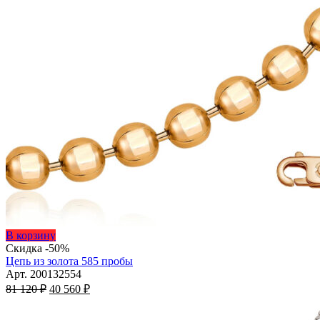
Этот
В корзину
товар
Скидка -50%
имеет
Цепь из золота 585 пробы
несколько
Арт. 200132554
Первоначальная
вариаций.
Текущая
81 120
₽
40 560
₽
цена
Опции
цена:
составляла
можно
40