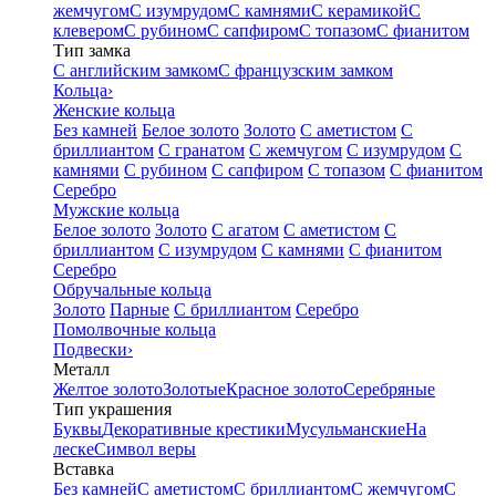
жемчугом
С изумрудом
С камнями
С керамикой
С
клевером
С рубином
С сапфиром
С топазом
С фианитом
Тип замка
С английским замком
С французским замком
Кольца
›
Женские кольца
Без камней
Белое золото
Золото
С аметистом
С
бриллиантом
С гранатом
С жемчугом
С изумрудом
С
камнями
С рубином
С сапфиром
С топазом
С фианитом
Серебро
Мужские кольца
Белое золото
Золото
С агатом
С аметистом
С
бриллиантом
С изумрудом
С камнями
С фианитом
Серебро
Обручальные кольца
Золото
Парные
С бриллиантом
Серебро
Помолвочные кольца
Подвески
›
Металл
Желтое золото
Золотые
Красное золото
Серебряные
Тип украшения
Буквы
Декоративные крестики
Мусульманские
На
леске
Символ веры
Вставка
Без камней
С аметистом
С бриллиантом
С жемчугом
С