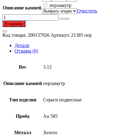
перламутр
Описание камней
Очистить
Количество
товара
В корзину
Серьги
подвесные
Код товара:
200137926
Артикул:
21385 пер
из
золота
Детали
585
Отзывы (0)
пробы
с
перламутром
Вес
3.12
Описание камней
перламутр
Тип изделия
Серьги подвесные
Проба
Au 585
Металл
Золото