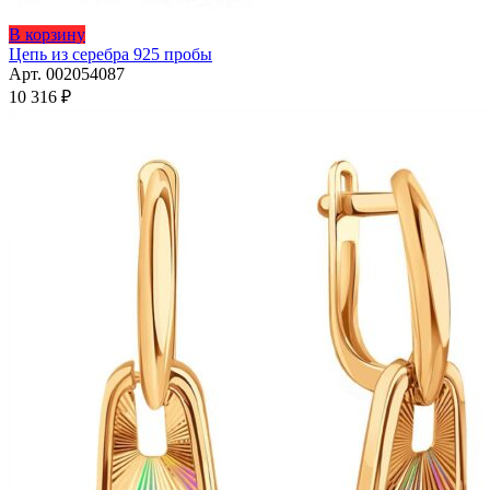
Этот
В корзину
товар
Цепь из серебра 925 пробы
имеет
Арт. 002054087
несколько
10 316
₽
вариаций.
Опции
можно
выбрать
на
странице
товара.