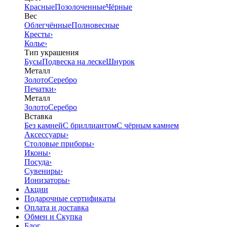
Красные
Позолоченные
Чёрные
Вес
Облегчённые
Полновесные
Кресты
›
Колье
›
Тип украшения
Бусы
Подвеска на леске
Шнурок
Металл
Золото
Серебро
Печатки
›
Металл
Золото
Серебро
Вставка
Без камней
С бриллиантом
С чёрным камнем
Аксессуары
›
Столовые приборы
›
Иконы
›
Посуда
›
Сувениры
›
Ионизаторы
›
Акции
Подарочные сертификаты
Оплата и доставка
Обмен и Скупка
Блог