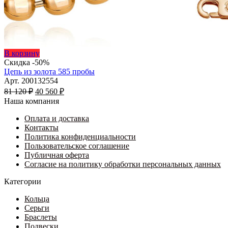
Этот
В корзину
товар
Скидка -50%
имеет
Цепь из золота 585 пробы
несколько
Арт. 200132554
Первоначальная
вариаций.
Текущая
81 120
₽
40 560
₽
цена
Опции
цена:
Наша компания
составляла
можно
40
81
выбрать
Оплата и доставка
560 ₽.
на
Контакты
120 ₽.
странице
Политика конфиденциальности
товара.
Пользовательское соглашение
Публичная оферта
Согласие на политику обработки персональных данных
Категории
Кольца
Серьги
Браслеты
Подвески