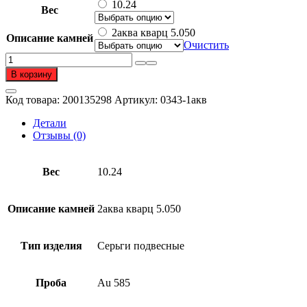
составляла
141
10.24
Вес
709
926 ₽.
632 ₽.
2аква кварц 5.050
Описание камней
Очистить
Количество
товара
В корзину
Серьги
подвесные
Код товара:
200135298
Артикул:
0343-1акв
из
золота
Детали
585
Отзывы (0)
пробы
с
кварцем
Вес
10.24
Описание камней
2аква кварц 5.050
Тип изделия
Серьги подвесные
Проба
Au 585