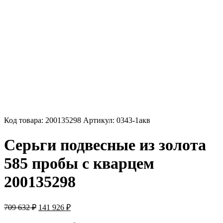
Код товара:
200135298
Артикул:
0343-1акв
Серьги подвесные из золота
585 пробы с кварцем
200135298
Первоначальная
Текущая
709 632
₽
141 926
₽
цена
цена: