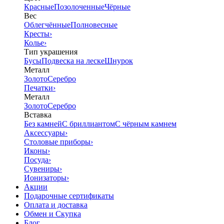
Красные
Позолоченные
Чёрные
Вес
Облегчённые
Полновесные
Кресты
›
Колье
›
Тип украшения
Бусы
Подвеска на леске
Шнурок
Металл
Золото
Серебро
Печатки
›
Металл
Золото
Серебро
Вставка
Без камней
С бриллиантом
С чёрным камнем
Аксессуары
›
Столовые приборы
›
Иконы
›
Посуда
›
Сувениры
›
Ионизаторы
›
Акции
Подарочные сертификаты
Оплата и доставка
Обмен и Скупка
Блог