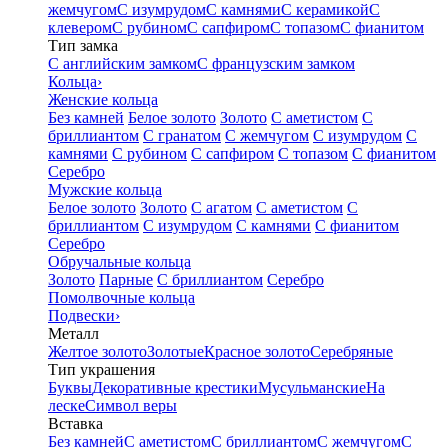
жемчугом
С изумрудом
С камнями
С керамикой
С
клевером
С рубином
С сапфиром
С топазом
С фианитом
Тип замка
С английским замком
С французским замком
Кольца
›
Женские кольца
Без камней
Белое золото
Золото
С аметистом
С
бриллиантом
С гранатом
С жемчугом
С изумрудом
С
камнями
С рубином
С сапфиром
С топазом
С фианитом
Серебро
Мужские кольца
Белое золото
Золото
С агатом
С аметистом
С
бриллиантом
С изумрудом
С камнями
С фианитом
Серебро
Обручальные кольца
Золото
Парные
С бриллиантом
Серебро
Помолвочные кольца
Подвески
›
Металл
Желтое золото
Золотые
Красное золото
Серебряные
Тип украшения
Буквы
Декоративные крестики
Мусульманские
На
леске
Символ веры
Вставка
Без камней
С аметистом
С бриллиантом
С жемчугом
С