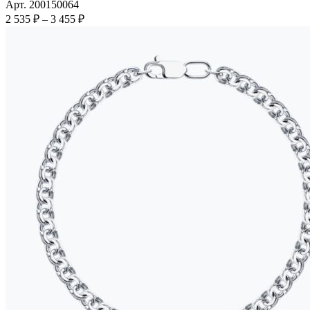
имеет
Арт. 200150064
несколько
Диапазон
2 535
₽
–
3 455
₽
вариаций.
цен:
Опции
2
можно
535 ₽
выбрать
–
на
3
странице
455 ₽
товара.