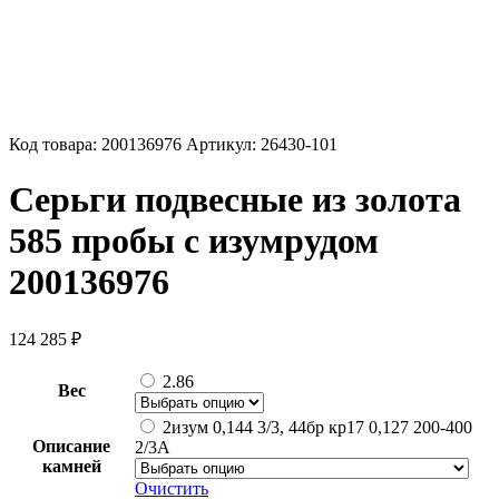
Код товара:
200136976
Артикул:
26430-101
Серьги подвесные из золота
585 пробы с изумрудом
200136976
124 285
₽
2.86
Вес
2изум 0,144 3/3, 44бр кр17 0,127 200-400
Описание
2/3А
камней
Очистить