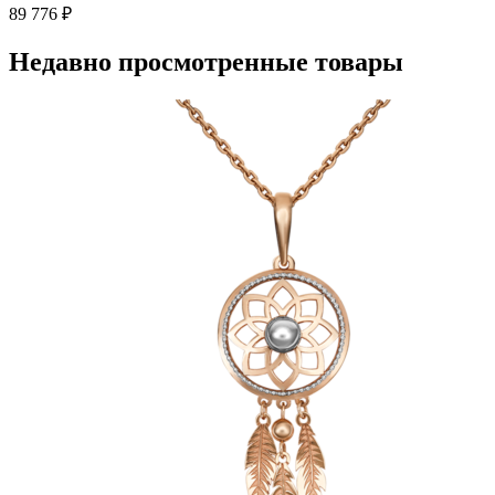
несколько
89 776
₽
вариаций.
Опции
Недавно просмотренные товары
можно
выбрать
на
странице
товара.