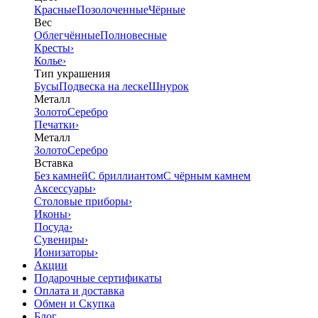
Красные
Позолоченные
Чёрные
Вес
Облегчённые
Полновесные
Кресты
›
Колье
›
Тип украшения
Бусы
Подвеска на леске
Шнурок
Металл
Золото
Серебро
Печатки
›
Металл
Золото
Серебро
Вставка
Без камней
С бриллиантом
С чёрным камнем
Аксессуары
›
Столовые приборы
›
Иконы
›
Посуда
›
Сувениры
›
Ионизаторы
›
Акции
Подарочные сертификаты
Оплата и доставка
Обмен и Скупка
Блог