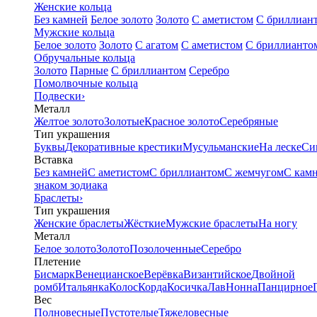
Женские кольца
Без камней
Белое золото
Золото
С аметистом
С бриллиан
Мужские кольца
Белое золото
Золото
С агатом
С аметистом
С бриллианто
Обручальные кольца
Золото
Парные
С бриллиантом
Серебро
Помолвочные кольца
Подвески
›
Металл
Желтое золото
Золотые
Красное золото
Серебряные
Тип украшения
Буквы
Декоративные крестики
Мусульманские
На леске
Си
Вставка
Без камней
С аметистом
С бриллиантом
С жемчугом
С кам
знаком зодиака
Браслеты
›
Тип украшения
Женские браслеты
Жёсткие
Мужские браслеты
На ногу
Металл
Белое золото
Золото
Позолоченные
Серебро
Плетение
Бисмарк
Венецианское
Верёвка
Византийское
Двойной
ромб
Итальянка
Колос
Корда
Косичка
Лав
Нонна
Панцирное
Вес
Полновесные
Пустотелые
Тяжеловесные