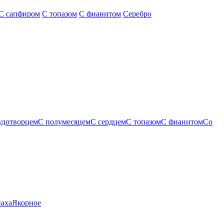
С сапфиром
С топазом
С фианитом
Серебро
удотворцем
С полумесяцем
С сердцем
С топазом
С фианитом
Со
паха
Якорное