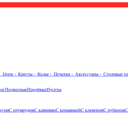
›
Цепи
›
Кресты
›
Колье
›
Печатки
›
Аксессуары
›
Столовые п
инг
Подвесные
Продёвки
Пусеты
угом
С изумрудом
С камнями
С керамикой
С клевером
С рубином
С