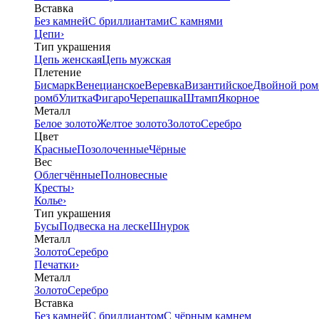
Вставка
Без камней
С бриллиантами
С камнями
Цепи
›
Тип украшения
Цепь женская
Цепь мужская
Плетение
Бисмарк
Венецианское
Веревка
Византийское
Двойной ром
ромб
Улитка
Фигаро
Черепашка
Штамп
Якорное
Металл
Белое золото
Желтое золото
Золото
Серебро
Цвет
Красные
Позолоченные
Чёрные
Вес
Облегчённые
Полновесные
Кресты
›
Колье
›
Тип украшения
Бусы
Подвеска на леске
Шнурок
Металл
Золото
Серебро
Печатки
›
Металл
Золото
Серебро
Вставка
Без камней
С бриллиантом
С чёрным камнем