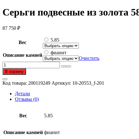
Серьги подвесные из золота 5
87 750
₽
5.85
Вес
фианит
Описание камней
Очистить
Количество
товара
В корзину
Серьги
подвесные
Код товара:
200119249
Артикул:
10-20553_f-201
из
золота
Детали
585
Отзывы (0)
пробы
с
фианитом
Вес
5.85
Описание камней
фианит