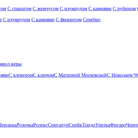
том
С гранатом
С жемчугом
С изумрудом
С камнями
С рубином
м
С изумрудом
С камнями
С фианитом
Серебро
мвол веры
нями
С клевером
С ключом
С Матроной Московской
С Николаем Ч
Перлина
Розочка
Ролекс
Сингапур
Снейк
Тондо
Улитка
Фигаро
Чере