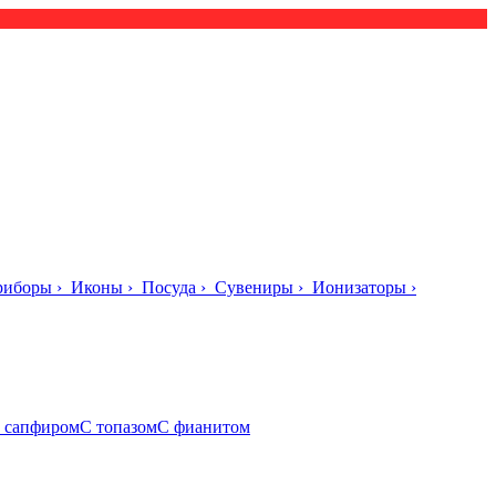
риборы
›
Иконы
›
Посуда
›
Сувениры
›
Ионизаторы
›
 сапфиром
С топазом
С фианитом