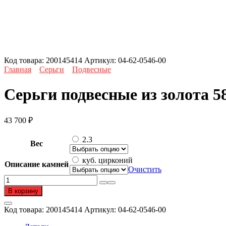
Код товара:
200145414
Артикул:
04-62-0546-00
Главная
Серьги
Подвесные
Серьги подвесные из золота 5
43 700
₽
2.3
Вес
куб. цирконий
Описание камней
Очистить
Количество
товара
В корзину
Серьги
подвесные
Код товара:
200145414
Артикул:
04-62-0546-00
из
золота