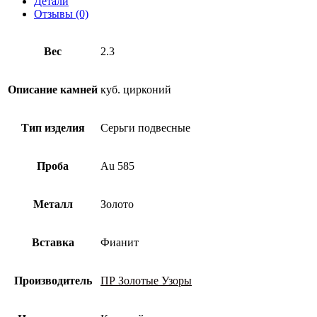
Детали
585
Отзывы (0)
пробы
с
фианитом
Вес
2.3
Описание камней
куб. цирконий
Тип изделия
Серьги подвесные
Проба
Au 585
Металл
Золото
Вставка
Фианит
Производитель
ПР Золотые Узоры