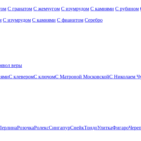
том
С гранатом
С жемчугом
С изумрудом
С камнями
С рубином
м
С изумрудом
С камнями
С фианитом
Серебро
мвол веры
нями
С клевером
С ключом
С Матроной Московской
С Николаем Ч
Перлина
Розочка
Ролекс
Сингапур
Снейк
Тондо
Улитка
Фигаро
Чере