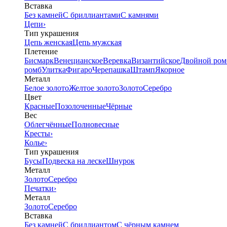
Вставка
Без камней
С бриллиантами
С камнями
Цепи
›
Тип украшения
Цепь женская
Цепь мужская
Плетение
Бисмарк
Венецианское
Веревка
Византийское
Двойной ром
ромб
Улитка
Фигаро
Черепашка
Штамп
Якорное
Металл
Белое золото
Желтое золото
Золото
Серебро
Цвет
Красные
Позолоченные
Чёрные
Вес
Облегчённые
Полновесные
Кресты
›
Колье
›
Тип украшения
Бусы
Подвеска на леске
Шнурок
Металл
Золото
Серебро
Печатки
›
Металл
Золото
Серебро
Вставка
Без камней
С бриллиантом
С чёрным камнем