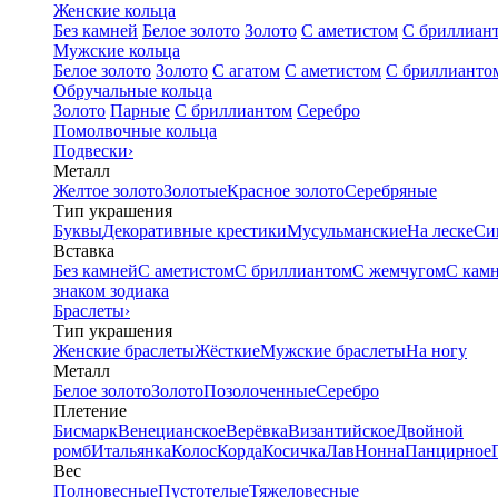
Женские кольца
Без камней
Белое золото
Золото
С аметистом
С бриллиан
Мужские кольца
Белое золото
Золото
С агатом
С аметистом
С бриллианто
Обручальные кольца
Золото
Парные
С бриллиантом
Серебро
Помолвочные кольца
Подвески
›
Металл
Желтое золото
Золотые
Красное золото
Серебряные
Тип украшения
Буквы
Декоративные крестики
Мусульманские
На леске
Си
Вставка
Без камней
С аметистом
С бриллиантом
С жемчугом
С кам
знаком зодиака
Браслеты
›
Тип украшения
Женские браслеты
Жёсткие
Мужские браслеты
На ногу
Металл
Белое золото
Золото
Позолоченные
Серебро
Плетение
Бисмарк
Венецианское
Верёвка
Византийское
Двойной
ромб
Итальянка
Колос
Корда
Косичка
Лав
Нонна
Панцирное
Вес
Полновесные
Пустотелые
Тяжеловесные