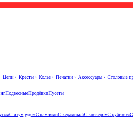
›
Цепи
›
Кресты
›
Колье
›
Печатки
›
Аксессуары
›
Столовые п
инг
Подвесные
Продёвки
Пусеты
угом
С изумрудом
С камнями
С керамикой
С клевером
С рубином
С