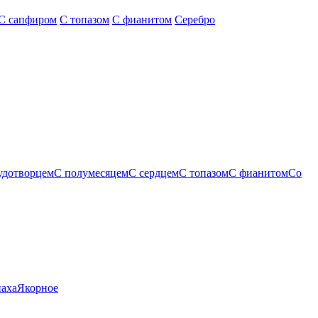
С сапфиром
С топазом
С фианитом
Серебро
удотворцем
С полумесяцем
С сердцем
С топазом
С фианитом
Со
паха
Якорное