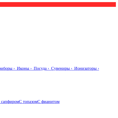
риборы
›
Иконы
›
Посуда
›
Сувениры
›
Ионизаторы
›
 сапфиром
С топазом
С фианитом