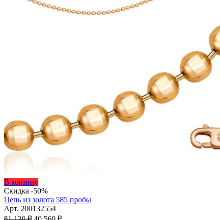
Этот
В корзину
товар
Скидка -50%
имеет
Цепь из золота 585 пробы
несколько
Арт. 200132554
Первоначальная
вариаций.
Текущая
81 120
₽
40 560
₽