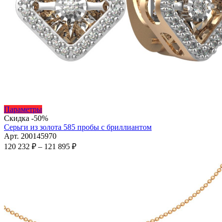
Этот
Параметры
товар
Скидка -50%
имеет
Серьги из золота 585 пробы с бриллиантом
несколько
Арт. 200145970
вариаций.
Диапазон
120 232
₽
–
121 895
₽
Опции
цен:
можно
120
выбрать
232 ₽
на
–
странице
121
товара.
895 ₽