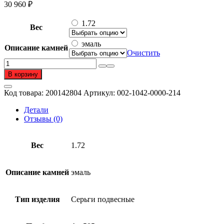
30 960
₽
1.72
Вес
эмаль
Описание камней
Очистить
Количество
товара
В корзину
Серьги
подвесные
Код товара:
200142804
Артикул:
002-1042-0000-214
из
золота
Детали
585
Отзывы (0)
пробы
с
эмалью
Вес
1.72
Описание камней
эмаль
Тип изделия
Серьги подвесные