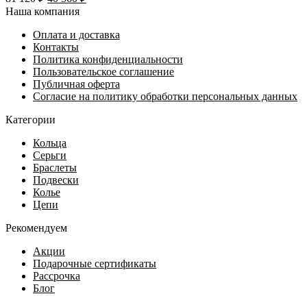
цена
Опции
цена:
Наша компания
составляла
можно
40
81
выбрать
Оплата и доставка
560 ₽.
на
Контакты
120 ₽.
странице
Политика конфиденциальности
товара.
Пользовательское соглашение
Публичная оферта
Согласие на политику обработки персональных данных
Категории
Кольца
Серьги
Браслеты
Подвески
Колье
Цепи
Рекомендуем
Акции
Подарочные сертификаты
Рассрочка
Блог