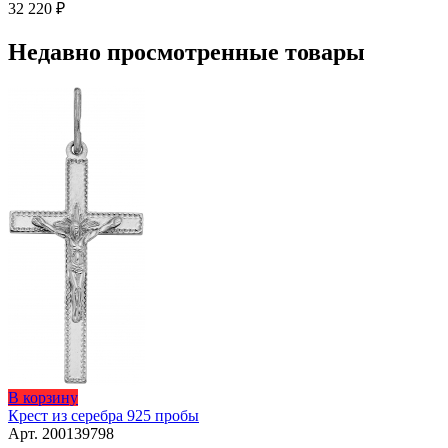
несколько
32 220
₽
вариаций.
Опции
Недавно просмотренные товары
можно
выбрать
на
странице
товара.
В корзину
Крест из серебра 925 пробы
Арт. 200139798