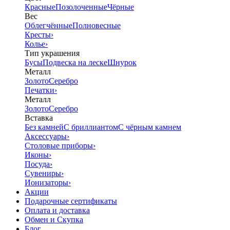
Красные
Позолоченные
Чёрные
Вес
Облегчённые
Полновесные
Кресты
›
Колье
›
Тип украшения
Бусы
Подвеска на леске
Шнурок
Металл
Золото
Серебро
Печатки
›
Металл
Золото
Серебро
Вставка
Без камней
С бриллиантом
С чёрным камнем
Аксессуары
›
Столовые приборы
›
Иконы
›
Посуда
›
Сувениры
›
Ионизаторы
›
Акции
Подарочные сертификаты
Оплата и доставка
Обмен и Скупка
Блог