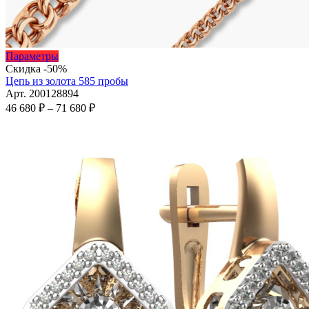
Этот
Параметры
товар
Скидка -50%
имеет
Цепь из золота 585 пробы
несколько
Арт. 200128894
вариаций.
Диапазон
46 680
₽
–
71 680
₽
Опции
цен:
можно
46
выбрать
680 ₽
на
–
странице
71
товара.
680 ₽