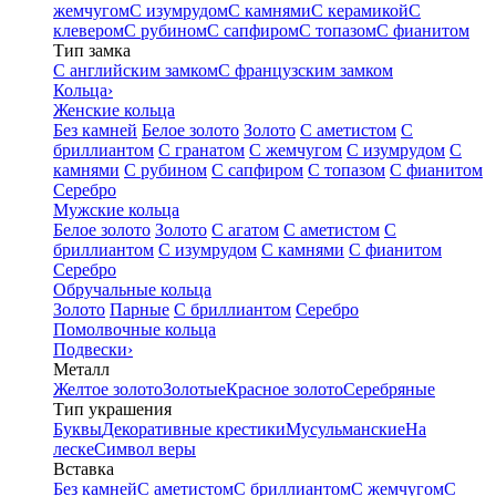
жемчугом
С изумрудом
С камнями
С керамикой
С
клевером
С рубином
С сапфиром
С топазом
С фианитом
Тип замка
С английским замком
С французским замком
Кольца
›
Женские кольца
Без камней
Белое золото
Золото
С аметистом
С
бриллиантом
С гранатом
С жемчугом
С изумрудом
С
камнями
С рубином
С сапфиром
С топазом
С фианитом
Серебро
Мужские кольца
Белое золото
Золото
С агатом
С аметистом
С
бриллиантом
С изумрудом
С камнями
С фианитом
Серебро
Обручальные кольца
Золото
Парные
С бриллиантом
Серебро
Помолвочные кольца
Подвески
›
Металл
Желтое золото
Золотые
Красное золото
Серебряные
Тип украшения
Буквы
Декоративные крестики
Мусульманские
На
леске
Символ веры
Вставка
Без камней
С аметистом
С бриллиантом
С жемчугом
С