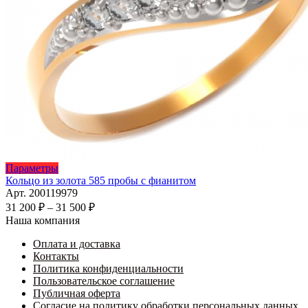
Этот
Параметры
товар
Кольцо из золота 585 пробы с фианитом
имеет
Арт. 200119979
несколько
Диапазон
31 200
₽
–
31 500
₽
вариаций.
цен:
Наша компания
Опции
31
можно
Оплата и доставка
200 ₽
выбрать
Контакты
–
на
Политика конфиденциальности
31
странице
Пользовательское соглашение
500 ₽
товара.
Публичная оферта
Согласие на политику обработки персональных данных