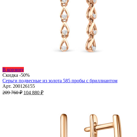
Этот
В корзину
товар
Скидка -50%
имеет
Серьги подвесные из золота 585 пробы с бриллиантом
несколько
Арт. 200126155
Первоначальная
вариаций.
Текущая
209 760
₽
104 880
₽
цена
Опции
цена:
составляла
можно
104
209
выбрать
880 ₽.
на
760 ₽.
странице
товара.