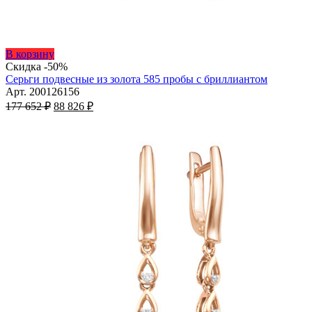
Этот
В корзину
товар
Скидка -50%
имеет
Серьги подвесные из золота 585 пробы с бриллиантом
несколько
Арт. 200126156
Первоначальная
вариаций.
Текущая
177 652
₽
88 826
₽
цена
Опции
цена:
составляла
можно
88
177
выбрать
826 ₽.
на
652 ₽.
странице
товара.