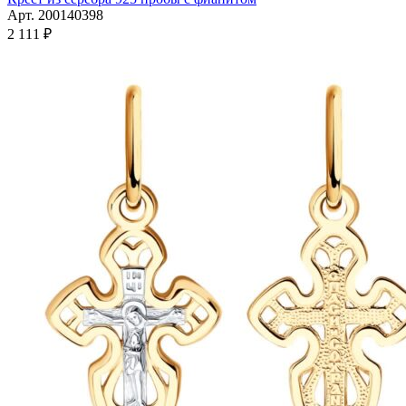
имеет
Арт. 200140398
несколько
2 111
₽
вариаций.
Опции
можно
выбрать
на
странице
товара.