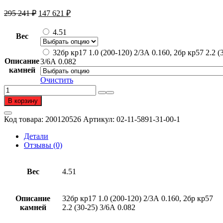
Первоначальная
Текущая
295 241
₽
147 621
₽
цена
цена:
составляла
147
4.51
Вес
295
621 ₽.
241 ₽.
32бр кр17 1.0 (200-120) 2/3А 0.160, 2бр кр57 2.2 (
Описание
3/6А 0.082
камней
Очистить
Количество
товара
В корзину
Серьги
подвесные
Код товара:
200120526
Артикул:
02-11-5891-31-00-1
из
золота
Детали
585
Отзывы (0)
пробы
с
бриллиантом
Вес
4.51
Описание
32бр кр17 1.0 (200-120) 2/3А 0.160, 2бр кр57
камней
2.2 (30-25) 3/6А 0.082