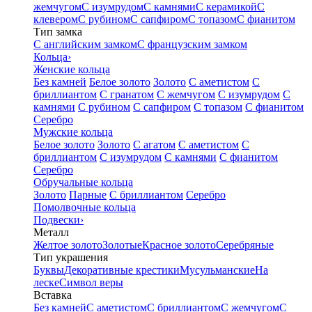
жемчугом
С изумрудом
С камнями
С керамикой
С
клевером
С рубином
С сапфиром
С топазом
С фианитом
Тип замка
С английским замком
С французским замком
Кольца
›
Женские кольца
Без камней
Белое золото
Золото
С аметистом
С
бриллиантом
С гранатом
С жемчугом
С изумрудом
С
камнями
С рубином
С сапфиром
С топазом
С фианитом
Серебро
Мужские кольца
Белое золото
Золото
С агатом
С аметистом
С
бриллиантом
С изумрудом
С камнями
С фианитом
Серебро
Обручальные кольца
Золото
Парные
С бриллиантом
Серебро
Помолвочные кольца
Подвески
›
Металл
Желтое золото
Золотые
Красное золото
Серебряные
Тип украшения
Буквы
Декоративные крестики
Мусульманские
На
леске
Символ веры
Вставка
Без камней
С аметистом
С бриллиантом
С жемчугом
С