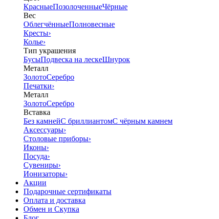
Красные
Позолоченные
Чёрные
Вес
Облегчённые
Полновесные
Кресты
›
Колье
›
Тип украшения
Бусы
Подвеска на леске
Шнурок
Металл
Золото
Серебро
Печатки
›
Металл
Золото
Серебро
Вставка
Без камней
С бриллиантом
С чёрным камнем
Аксессуары
›
Столовые приборы
›
Иконы
›
Посуда
›
Сувениры
›
Ионизаторы
›
Акции
Подарочные сертификаты
Оплата и доставка
Обмен и Скупка
Блог