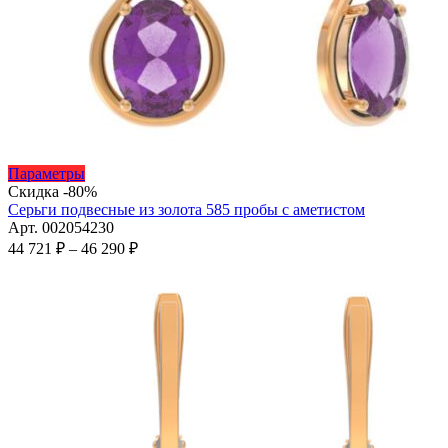
Этот
Параметры
товар
Скидка -80%
имеет
Серьги подвесные из золота 585 пробы с аметистом
несколько
Арт. 002054230
вариаций.
Диапазон
44 721
₽
–
46 290
₽
Опции
цен:
можно
44
выбрать
721 ₽
на
–
странице
46
товара.
290 ₽