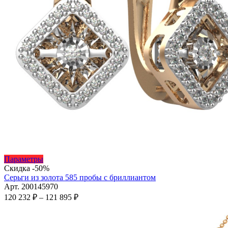
Этот
Параметры
товар
Скидка -50%
имеет
Серьги из золота 585 пробы с бриллиантом
несколько
Арт. 200145970
вариаций.
Диапазон
120 232
₽
–
121 895
₽
Опции
цен:
можно
120
выбрать
232 ₽