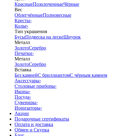
Красные
Позолоченные
Чёрные
Вес
Облегчённые
Полновесные
Кресты
›
Колье
›
Тип украшения
Бусы
Подвеска на леске
Шнурок
Металл
Золото
Серебро
Печатки
›
Металл
Золото
Серебро
Вставка
Без камней
С бриллиантом
С чёрным камнем
Аксессуары
›
Столовые приборы
›
Иконы
›
Посуда
›
Сувениры
›
Ионизаторы
›
Акции
Подарочные сертификаты
Оплата и доставка
Обмен и Скупка
Блог