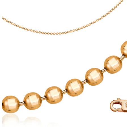
на
–
странице
121
товара.
895 ₽