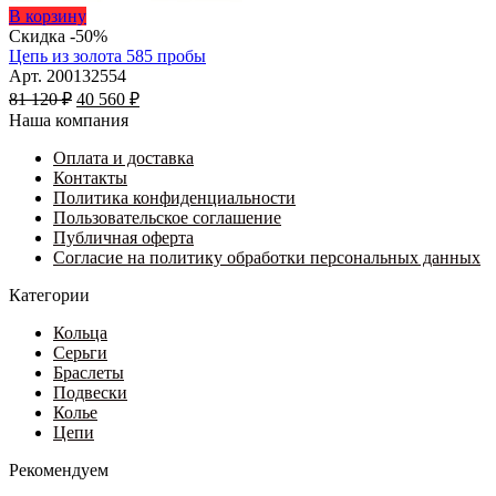
Этот
В корзину
товар
Скидка -50%
имеет
Цепь из золота 585 пробы
несколько
Арт. 200132554
Первоначальная
вариаций.
Текущая
81 120
₽
40 560
₽
цена
Опции
цена:
Наша компания
составляла
можно
40
81
выбрать
Оплата и доставка
560 ₽.
на
Контакты
120 ₽.
странице
Политика конфиденциальности
товара.
Пользовательское соглашение
Публичная оферта
Согласие на политику обработки персональных данных
Категории
Кольца
Серьги
Браслеты
Подвески
Колье
Цепи
Рекомендуем