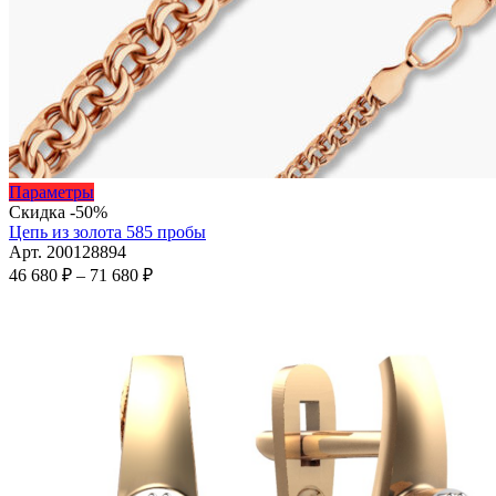
Этот
Параметры
товар
Скидка -50%
имеет
Цепь из золота 585 пробы
несколько
Арт. 200128894
вариаций.
Диапазон
46 680
₽
–
71 680
₽
Опции
цен:
можно
46
выбрать
680 ₽
на
–
странице
71
товара.
680 ₽