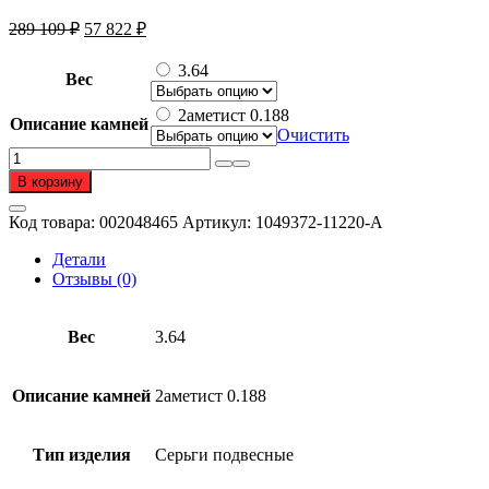
Первоначальная
Текущая
289 109
₽
57 822
₽
цена
цена:
составляла
57
3.64
Вес
289
822 ₽.
109 ₽.
2аметист 0.188
Описание камней
Очистить
Количество
товара
В корзину
Серьги
подвесные
Код товара:
002048465
Артикул:
1049372-11220-A
из
золота
Детали
585
Отзывы (0)
пробы
с
аметистом
Вес
3.64
Описание камней
2аметист 0.188
Тип изделия
Серьги подвесные