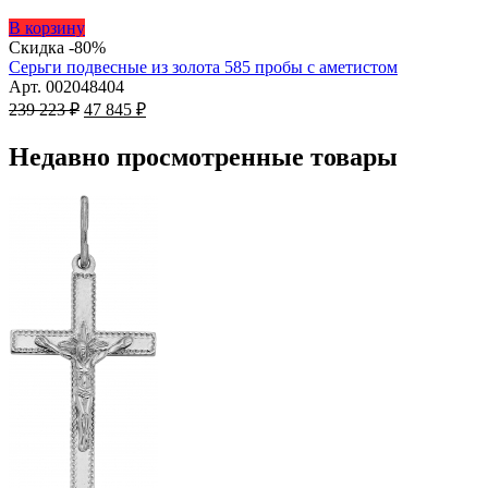
Этот
В корзину
товар
Скидка -80%
имеет
Серьги подвесные из золота 585 пробы с аметистом
несколько
Арт. 002048404
Первоначальная
вариаций.
Текущая
239 223
₽
47 845
₽
цена
Опции
цена:
составляла
можно
47
Недавно просмотренные товары
239
выбрать
845 ₽.
на
223 ₽.
странице
товара.