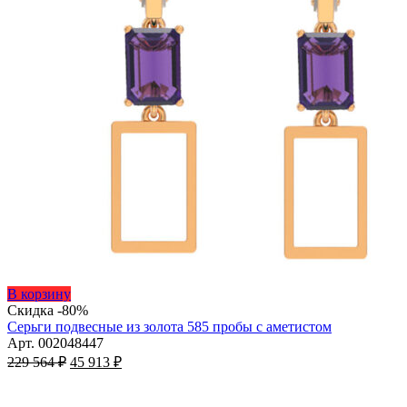
Этот
В корзину
товар
Скидка -80%
имеет
Серьги подвесные из золота 585 пробы с аметистом
несколько
Арт. 002048447
Первоначальная
вариаций.
Текущая
229 564
₽
45 913
₽
цена
Опции
цена:
составляла
можно
45