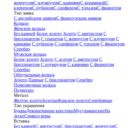
жемчугом
С изумрудом
С камнями
С керамикой
С
клевером
С рубином
С сапфиром
С топазом
С фианитом
Тип замка
С английским замком
С французским замком
Кольца
›
Женские кольца
Без камней
Белое золото
Золото
С аметистом
С
бриллиантом
С гранатом
С жемчугом
С изумрудом
С
камнями
С рубином
С сапфиром
С топазом
С фианитом
Серебро
Мужские кольца
Белое золото
Золото
С агатом
С аметистом
С
бриллиантом
С изумрудом
С камнями
С фианитом
Серебро
Обручальные кольца
Золото
Парные
С бриллиантом
Серебро
Помолвочные кольца
Подвески
›
Металл
Желтое золото
Золотые
Красное золото
Серебряные
Тип украшения
Буквы
Декоративные крестики
Мусульманские
На
леске
Символ веры
Вставка
Без камней
С аметистом
С бриллиантом
С жемчугом
С