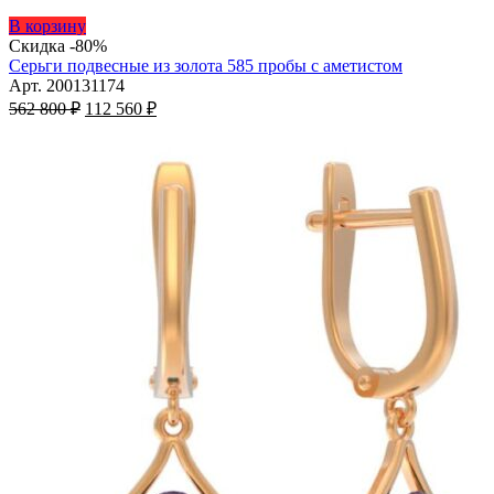
Этот
В корзину
товар
Скидка -80%
имеет
Серьги подвесные из золота 585 пробы с аметистом
несколько
Арт. 200131174
Первоначальная
вариаций.
Текущая
562 800
₽
112 560
₽
цена
Опции
цена:
составляла
можно
112
562
выбрать
560 ₽.
на
800 ₽.
странице
товара.