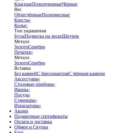
Красные
Позолоченные
Чёрные
Вес
Облегчённые
Полновесные
Кресты
›
Колье
›
Тип украшения
Бусы
Подвеска на леске
Шнурок
Металл
Золото
Серебро
Печатки
›
Металл
Золото
Серебро
Вставка
Без камней
С бриллиантом
С чёрным камнем
Аксессуары
›
Столовые приборы
›
Иконы
›
Посуда
›
Сувениры
›
Ионизаторы
›
Акции
Подарочные сертификаты
Оплата и доставка
Обмен и Скупка
Блог