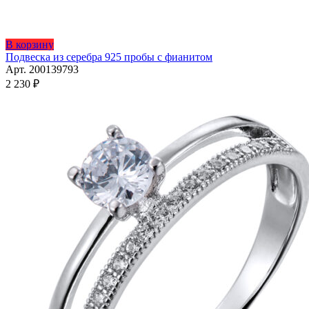
Этот
В корзину
товар
Подвеска из серебра 925 пробы с фианитом
имеет
Арт. 200139793
несколько
2 230
₽
вариаций.
Опции
можно
выбрать
на
странице
товара.