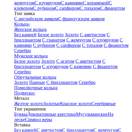
жемчугом
С изумрудом
С камнями
С керамикой
С
клевером
С рубином
С сапфиром
С топазом
С фианитом
Тип замка
С английским замком
С французским замком
Кольца
›
Женские кольца
Без камней
Белое золото
Золото
С аметистом
С
бриллиантом
С гранатом
С жемчугом
С изумрудом
С
камнями
С рубином
С сапфиром
С топазом
С фианитом
Серебро
Мужские кольца
Белое золото
Золото
С агатом
С аметистом
С
бриллиантом
С изумрудом
С камнями
С фианитом
Серебро
Обручальные кольца
Золото
Парные
С бриллиантом
Серебро
Помолвочные кольца
Подвески
›
Металл
Желтое золото
Золотые
Красное золото
Серебряные
Тип украшения
Буквы
Декоративные крестики
Мусульманские
На
леске
Символ веры
Вставка
Без камней
С аметистом
С бриллиантом
С жемчугом
С