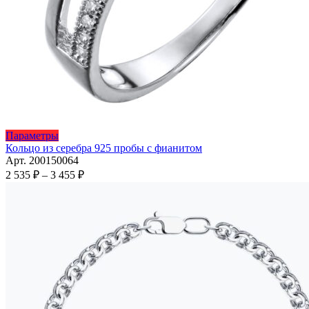
Этот
Параметры
товар
Кольцо из серебра 925 пробы с фианитом
имеет
Арт. 200150064
несколько
Диапазон
2 535
₽
–
3 455
₽
вариаций.
цен:
Опции
2
можно
535 ₽
выбрать
–
на
3
странице
455 ₽
товара.