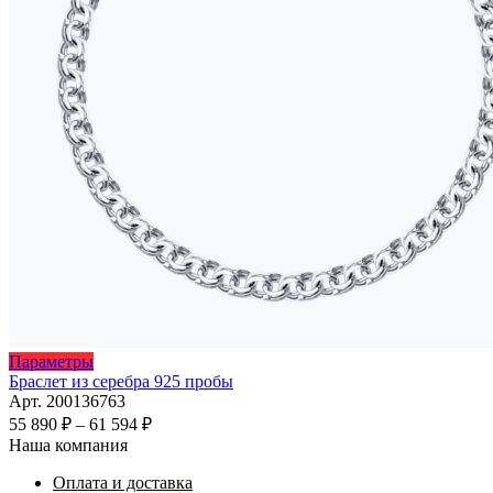
Этот
Параметры
товар
Браслет из серебра 925 пробы
имеет
Арт. 200136763
несколько
Диапазон
55 890
₽
–
61 594
₽
вариаций.
цен:
Наша компания
Опции
55
можно
Оплата и доставка
890 ₽