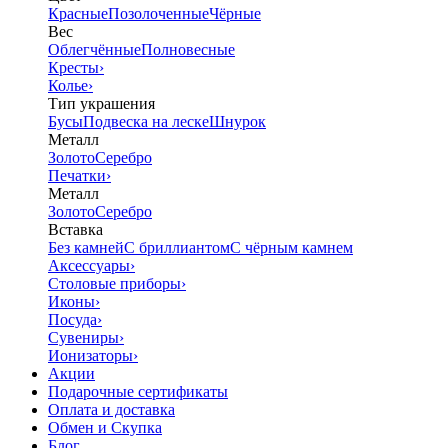
Красные
Позолоченные
Чёрные
Вес
Облегчённые
Полновесные
Кресты
›
Колье
›
Тип украшения
Бусы
Подвеска на леске
Шнурок
Металл
Золото
Серебро
Печатки
›
Металл
Золото
Серебро
Вставка
Без камней
С бриллиантом
С чёрным камнем
Аксессуары
›
Столовые приборы
›
Иконы
›
Посуда
›
Сувениры
›
Ионизаторы
›
Акции
Подарочные сертификаты
Оплата и доставка
Обмен и Скупка
Блог