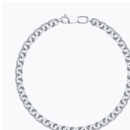
вариаций.
цен:
Опции
2
можно
535 ₽
выбрать
–
на
3
странице
455 ₽
товара.