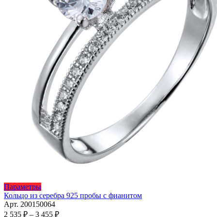
Этот
Параметры
товар
Кольцо из серебра 925 пробы с фианитом
имеет
Арт. 200150064
несколько
Диапазон
2 535
₽
–
3 455
₽