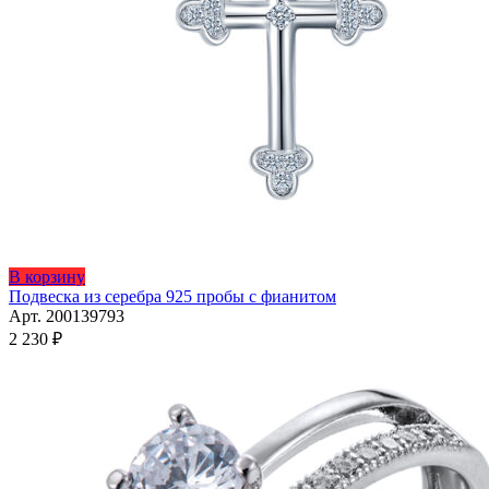
Этот
В корзину
товар
Подвеска из серебра 925 пробы с фианитом
имеет
Арт. 200139793
несколько
2 230
₽
вариаций.
Опции
можно
выбрать
на
странице
товара.