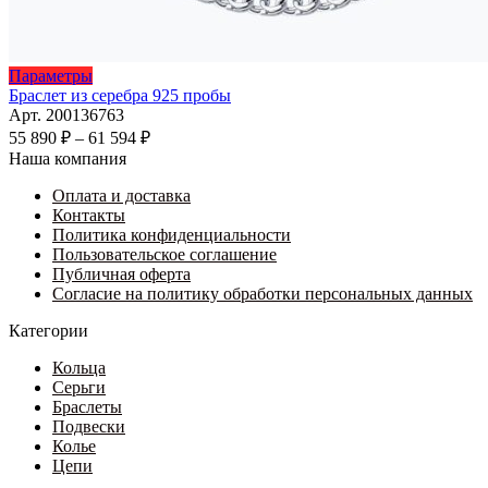
Этот
Параметры
товар
Браслет из серебра 925 пробы
имеет
Арт. 200136763
несколько
Диапазон
55 890
₽
–
61 594
₽
вариаций.
цен:
Наша компания
Опции
55
можно
Оплата и доставка
890 ₽
выбрать
Контакты
–
на
Политика конфиденциальности
61
странице
Пользовательское соглашение
594 ₽
товара.
Публичная оферта
Согласие на политику обработки персональных данных
Категории
Кольца
Серьги
Браслеты
Подвески
Колье
Цепи