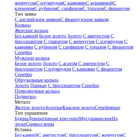
жемчугом
С изумрудом
С камнями
С керамикой
С
клевером
С рубином
С сапфиром
С топазом
С фианитом
Тип замка
С английским замком
С французским замком
Кольца
›
Женские кольца
Без камней
Белое золото
Золото
С аметистом
С
бриллиантом
С гранатом
С жемчугом
С изумрудом
С
камнями
С рубином
С сапфиром
С топазом
С фианитом
Серебро
Мужские кольца
Белое золото
Золото
С агатом
С аметистом
С
бриллиантом
С изумрудом
С камнями
С фианитом
Серебро
Обручальные кольца
Золото
Парные
С бриллиантом
Серебро
Помолвочные кольца
Подвески
›
Металл
Желтое золото
Золотые
Красное золото
Серебряные
Тип украшения
Буквы
Декоративные крестики
Мусульманские
На
леске
Символ веры
Вставка
Без камней
С аметистом
С бриллиантом
С жемчугом
С