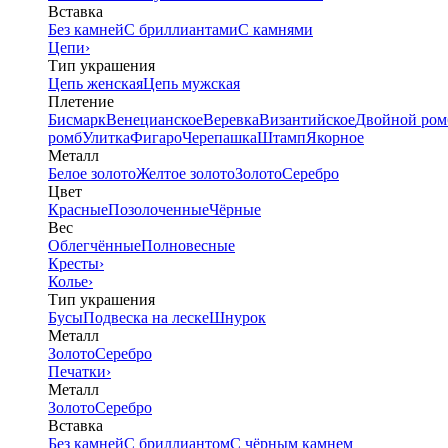
Вставка
Без камней
С бриллиантами
С камнями
Цепи
›
Тип украшения
Цепь женская
Цепь мужская
Плетение
Бисмарк
Венецианское
Веревка
Византийское
Двойной ром
ромб
Улитка
Фигаро
Черепашка
Штамп
Якорное
Металл
Белое золото
Желтое золото
Золото
Серебро
Цвет
Красные
Позолоченные
Чёрные
Вес
Облегчённые
Полновесные
Кресты
›
Колье
›
Тип украшения
Бусы
Подвеска на леске
Шнурок
Металл
Золото
Серебро
Печатки
›
Металл
Золото
Серебро
Вставка
Без камней
С бриллиантом
С чёрным камнем