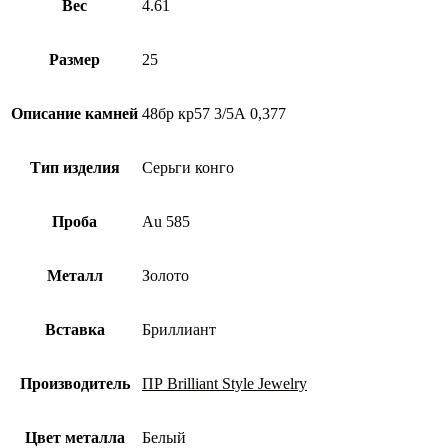
бриллиантом
Вес
4.61
Размер
25
Описание камней
48бр кр57 3/5А 0,377
Тип изделия
Серьги конго
Проба
Au 585
Металл
Золото
Вставка
Бриллиант
Производитель
ПР Brilliant Style Jewelry
Цвет металла
Белый