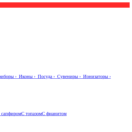
риборы
›
Иконы
›
Посуда
›
Сувениры
›
Ионизаторы
›
 сапфиром
С топазом
С фианитом