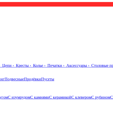
›
Цепи
›
Кресты
›
Колье
›
Печатки
›
Аксессуары
›
Столовые п
инг
Подвесные
Продёвки
Пусеты
угом
С изумрудом
С камнями
С керамикой
С клевером
С рубином
С