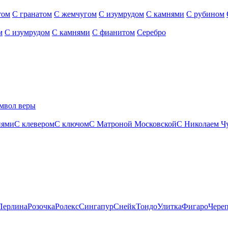
том
С гранатом
С жемчугом
С изумрудом
С камнями
С рубином
м
С изумрудом
С камнями
С фианитом
Серебро
мвол веры
нями
С клевером
С ключом
С Матроной Московской
С Николаем Ч
Перлина
Розочка
Ролекс
Сингапур
Снейк
Тондо
Улитка
Фигаро
Чере