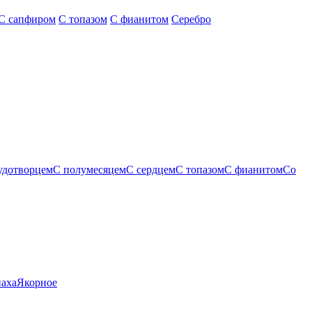
С сапфиром
С топазом
С фианитом
Серебро
удотворцем
С полумесяцем
С сердцем
С топазом
С фианитом
Со
паха
Якорное