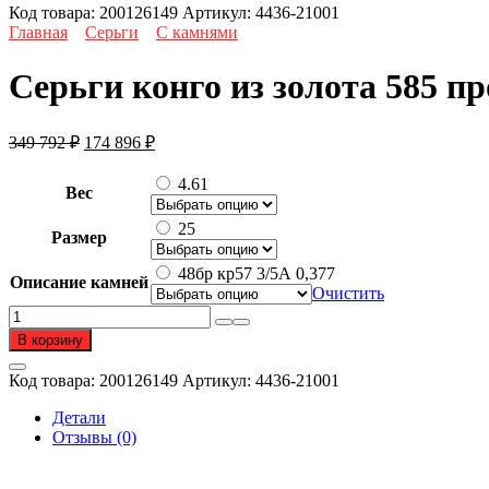
Код товара:
200126149
Артикул:
4436-21001
Главная
Серьги
С камнями
Серьги конго из золота 585 п
Первоначальная
Текущая
349 792
₽
174 896
₽
цена
цена:
составляла
174
4.61
Вес
349
896 ₽.
792 ₽.
25
Размер
48бр кр57 3/5А 0,377
Описание камней
Очистить
Количество
товара
В корзину
Серьги
конго
Код товара:
200126149
Артикул:
4436-21001
из
золота
Детали
585
Отзывы (0)
пробы
с