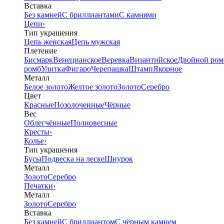
Вставка
Без камней
С бриллиантами
С камнями
Цепи
›
Тип украшения
Цепь женская
Цепь мужская
Плетение
Бисмарк
Венецианское
Веревка
Византийское
Двойной ром
ромб
Улитка
Фигаро
Черепашка
Штамп
Якорное
Металл
Белое золото
Желтое золото
Золото
Серебро
Цвет
Красные
Позолоченные
Чёрные
Вес
Облегчённые
Полновесные
Кресты
›
Колье
›
Тип украшения
Бусы
Подвеска на леске
Шнурок
Металл
Золото
Серебро
Печатки
›
Металл
Золото
Серебро
Вставка
Без камней
С бриллиантом
С чёрным камнем