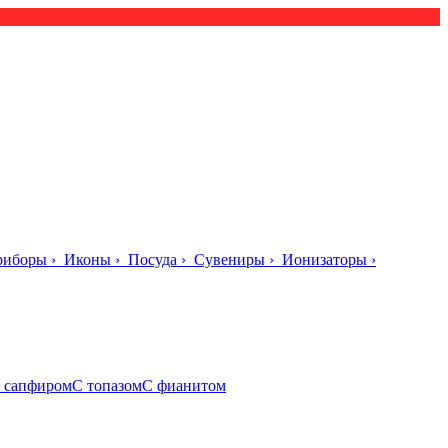
риборы
›
Иконы
›
Посуда
›
Сувениры
›
Ионизаторы
›
 сапфиром
С топазом
С фианитом