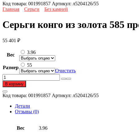
Код товара:
001991857
Артикул:
л5204126/55
Главная
Серьги
Без камней
Серьги конго из золота 585 п
55 401
₽
3.96
Вес
55
Размер
Очистить
Количество
товара
В корзину
Серьги
конго
Код товара:
001991857
Артикул:
л5204126/55
из
золота
Детали
585
Отзывы (0)
пробы
Вес
3.96