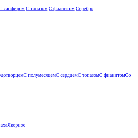
С сапфиром
С топазом
С фианитом
Серебро
удотворцем
С полумесяцем
С сердцем
С топазом
С фианитом
Со
паха
Якорное