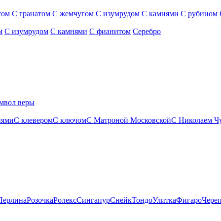
том
С гранатом
С жемчугом
С изумрудом
С камнями
С рубином
м
С изумрудом
С камнями
С фианитом
Серебро
мвол веры
нями
С клевером
С ключом
С Матроной Московской
С Николаем Ч
Перлина
Розочка
Ролекс
Сингапур
Снейк
Тондо
Улитка
Фигаро
Чере