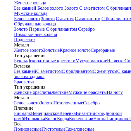
Женские кольца
Без камней
Белое золото
Золото
С аметистом
С бриллиан
Мужские кольца
Белое золото
Золото
С агатом
С аметистом
С бриллианто
Обручальные кольца
Золото
Парные
С бриллиантом
Серебро
Помолвочные кольца
Подвески
›
Металл
Желтое золото
Золотые
Красное золото
Серебряные
Тип украшения
Буквы
Декоративные крестики
Мусульманские
На леске
Си
Вставка
Без камней
С аметистом
С бриллиантом
С жемчугом
С кам
знаком зодиака
Браслеты
›
Тип украшения
Женские браслеты
Жёсткие
Мужские браслеты
На ногу
Металл
Белое золото
Золото
Позолоченные
Серебро
Плетение
Бисмарк
Венецианское
Верёвка
Византийское
Двойной
ромб
Итальянка
Колос
Корда
Косичка
Лав
Нонна
Панцирное
Вес
Полновесные
Пустотелые
Тяжеловесные