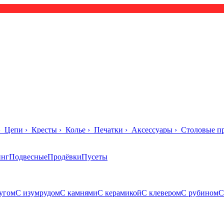
›
Цепи
›
Кресты
›
Колье
›
Печатки
›
Аксессуары
›
Столовые п
инг
Подвесные
Продёвки
Пусеты
угом
С изумрудом
С камнями
С керамикой
С клевером
С рубином
С