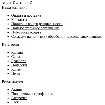
несколько
Диапазон
31 200
₽
–
31 500
₽
вариаций.
цен:
Наша компания
Опции
31
можно
Оплата и доставка
200 ₽
выбрать
Контакты
–
на
Политика конфиденциальности
31
странице
Пользовательское соглашение
500 ₽
товара.
Публичная оферта
Согласие на политику обработки персональных данных
Категории
Кольца
Серьги
Браслеты
Подвески
Колье
Цепи
Рекомендуем
Акции
Подарочные сертификаты
Рассрочка
Блог