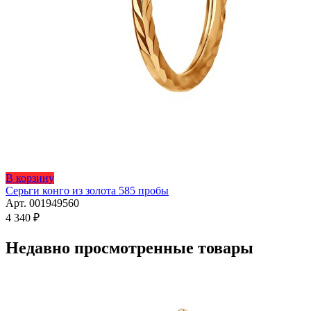
Этот
В корзину
товар
Серьги конго из золота 585 пробы
имеет
Арт. 001949560
несколько
4 340
₽
вариаций.
Опции
Недавно просмотренные товары
можно
выбрать
на
странице
товара.