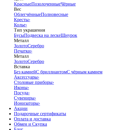
Красные
Позолоченные
Чёрные
Вес
Облегчённые
Полновесные
Кресты
›
Колье
›
Тип украшения
Бусы
Подвеска на леске
Шнурок
Металл
Золото
Серебро
Печатки
›
Металл
Золото
Серебро
Вставка
Без камней
С бриллиантом
С чёрным камнем
Аксессуары
›
Столовые приборы
›
Иконы
›
Посуда
›
Сувениры
›
Ионизаторы
›
Акции
Подарочные сертификаты
Оплата и доставка
Обмен и Скупка
Блог