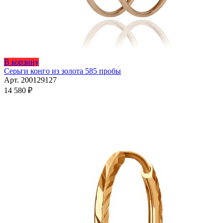
Этот
В корзину
товар
Серьги конго из золота 585 пробы
имеет
Арт. 200129127
несколько
14 580
₽
вариаций.
Опции
можно
выбрать
на
странице
товара.