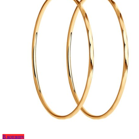
на
странице
товара.
Этот
В корзину