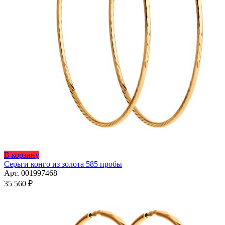
Этот
В корзину
товар
Серьги конго из золота 585 пробы
имеет
Арт. 001997468
несколько
35 560
₽
вариаций.
Опции
можно
выбрать