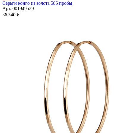
товар
Серьги конго из золота 585 пробы
имеет
Арт. 001949529
несколько
36 540
₽
вариаций.
Опции
можно
выбрать
на
странице
товара.