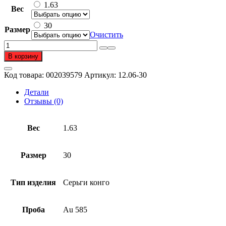
1.63
Вес
30
Размер
Очистить
Количество
товара
В корзину
Серьги
конго
Код товара:
002039579
Артикул:
12.06-30
из
золота
Детали
585
Отзывы (0)
пробы
Вес
1.63
Размер
30
Тип изделия
Серьги конго
Проба
Au 585