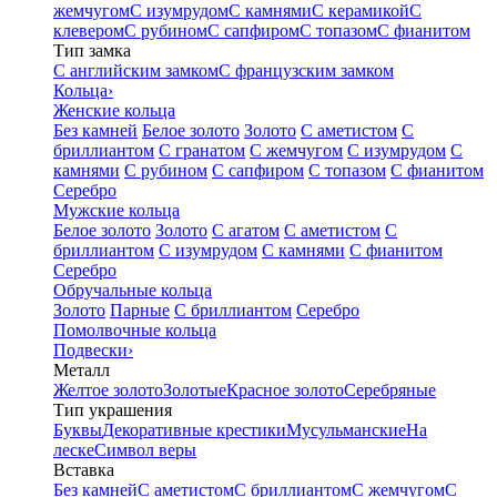
жемчугом
С изумрудом
С камнями
С керамикой
С
клевером
С рубином
С сапфиром
С топазом
С фианитом
Тип замка
С английским замком
С французским замком
Кольца
›
Женские кольца
Без камней
Белое золото
Золото
С аметистом
С
бриллиантом
С гранатом
С жемчугом
С изумрудом
С
камнями
С рубином
С сапфиром
С топазом
С фианитом
Серебро
Мужские кольца
Белое золото
Золото
С агатом
С аметистом
С
бриллиантом
С изумрудом
С камнями
С фианитом
Серебро
Обручальные кольца
Золото
Парные
С бриллиантом
Серебро
Помолвочные кольца
Подвески
›
Металл
Желтое золото
Золотые
Красное золото
Серебряные
Тип украшения
Буквы
Декоративные крестики
Мусульманские
На
леске
Символ веры
Вставка
Без камней
С аметистом
С бриллиантом
С жемчугом
С