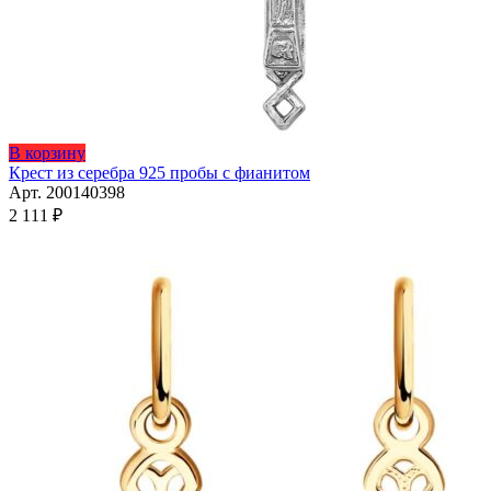
Этот
В корзину
товар
Крест из серебра 925 пробы с фианитом
имеет
Арт. 200140398
несколько
2 111
₽
вариаций.
Опции
можно
выбрать
на
странице
товара.