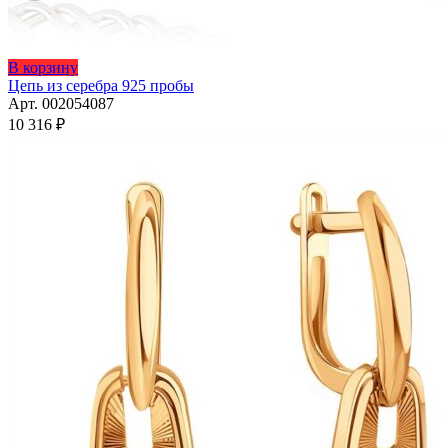
Этот
В корзину
товар
Цепь из серебра 925 пробы
имеет
Арт. 002054087
несколько
10 316
₽
вариаций.
Опции
можно
выбрать
на
странице
товара.