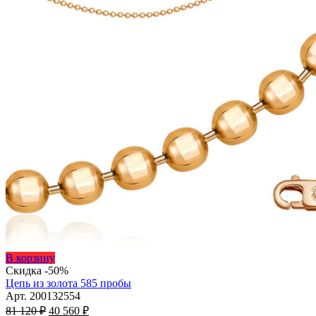
Этот
В корзину
товар
Скидка -50%
имеет
Цепь из золота 585 пробы
несколько
Арт. 200132554
Первоначальная
вариаций.
Текущая
81 120
₽
40 560
₽