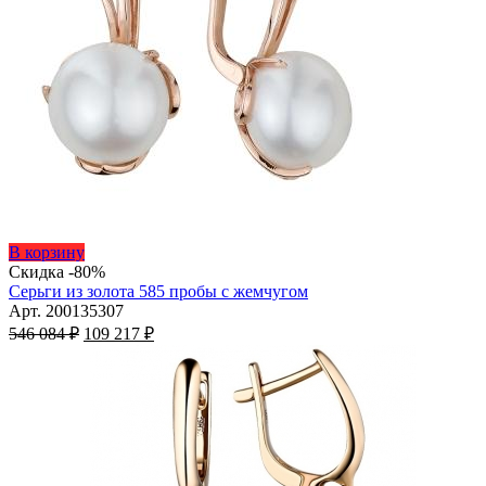
Этот
В корзину
товар
Скидка -80%
имеет
Серьги из золота 585 пробы с жемчугом
несколько
Арт. 200135307
Первоначальная
вариаций.
Текущая
546 084
₽
109 217
₽
цена
Опции
цена:
составляла
можно
109
546
выбрать
217 ₽.
на
084 ₽.
странице
товара.