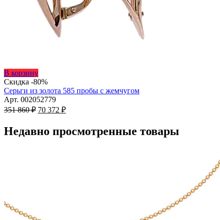
Этот
В корзину
товар
Скидка -80%
имеет
Серьги из золота 585 пробы с жемчугом
несколько
Арт. 002052779
Первоначальная
вариаций.
Текущая
351 860
₽
70 372
₽
цена
Опции
цена:
составляла
можно
70
Недавно просмотренные товары
351
выбрать
372 ₽.
на
860 ₽.
странице
товара.