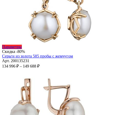
Этот
Параметры
товар
Скидка -80%
имеет
Серьги из золота 585 пробы с жемчугом
несколько
Арт. 200135231
вариаций.
Диапазон
134 996
₽
–
149 688
₽
Опции
цен:
можно
134
выбрать
996 ₽
на
–
странице
149
товара.
688 ₽