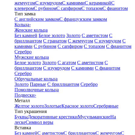
жемчугом
С изумрудом
С камнями
С керамикой
С
клевером
С рубином
С сапфиром
С топазом
С фианитом
Тип замка
С английским замком
С французским замком
Кольца
›
Женские кольца
Без камней
Белое золото
Золото
С аметистом
С
бриллиантом
С гранатом
С жемчугом
С изумрудом
С
камнями
С рубином
С сапфиром
С топазом
С фианитом
Серебро
Мужские кольца
Белое золото
Золото
С агатом
С аметистом
С
бриллиантом
С изумрудом
С камнями
С фианитом
Серебро
Обручальные кольца
Золото
Парные
С бриллиантом
Серебро
Помолвочные кольца
Подвески
›
Металл
Желтое золото
Золотые
Красное золото
Серебряные
Тип украшения
Буквы
Декоративные крестики
Мусульманские
На
леске
Символ веры
Вставка
Без камней
С аметистом
С бриллиантом
С жемчугом
С