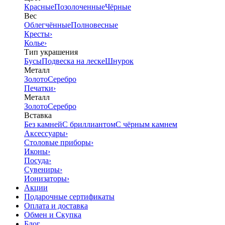
Красные
Позолоченные
Чёрные
Вес
Облегчённые
Полновесные
Кресты
›
Колье
›
Тип украшения
Бусы
Подвеска на леске
Шнурок
Металл
Золото
Серебро
Печатки
›
Металл
Золото
Серебро
Вставка
Без камней
С бриллиантом
С чёрным камнем
Аксессуары
›
Столовые приборы
›
Иконы
›
Посуда
›
Сувениры
›
Ионизаторы
›
Акции
Подарочные сертификаты
Оплата и доставка
Обмен и Скупка
Блог