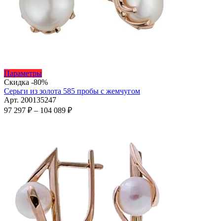
Этот
Параметры
товар
Скидка -80%
имеет
Серьги из золота 585 пробы с жемчугом
несколько
Арт. 200135247
вариаций.
Диапазон
97 297
₽
–
104 089
₽
Опции
цен:
можно
97
выбрать
297 ₽
на
–
странице
104
товара.
089 ₽