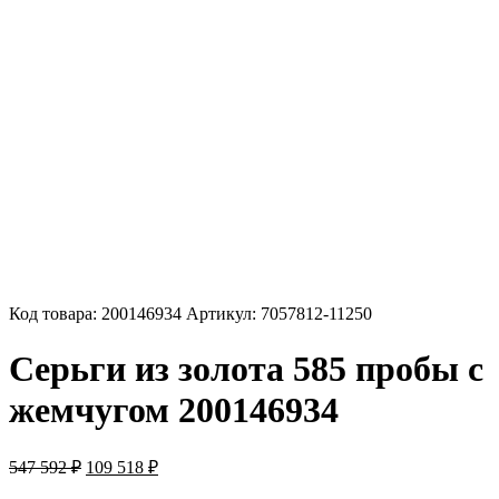
Код товара:
200146934
Артикул:
7057812-11250
Серьги из золота 585 пробы с
жемчугом 200146934
Первоначальная
Текущая
547 592
₽
109 518
₽
цена
цена: