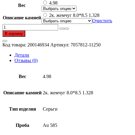
составляла
109
4.98
Вес
547
518 ₽.
592 ₽.
2к. жемчуг 8.0*8.5 1.328
Описание камней
Очистить
Количество
товара
В корзину
Серьги
из
Код товара:
200146934
Артикул:
7057812-11250
золота
585
Детали
пробы
Отзывы (0)
с
жемчугом
Вес
4.98
Описание камней
2к. жемчуг 8.0*8.5 1.328
Тип изделия
Серьги
Проба
Au 585