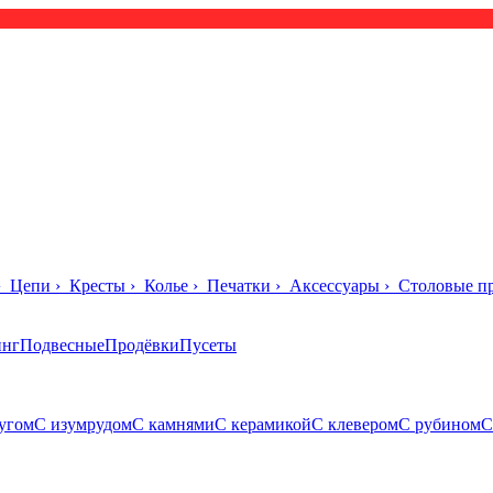
›
Цепи
›
Кресты
›
Колье
›
Печатки
›
Аксессуары
›
Столовые п
инг
Подвесные
Продёвки
Пусеты
угом
С изумрудом
С камнями
С керамикой
С клевером
С рубином
С