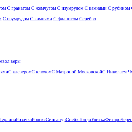
том
С гранатом
С жемчугом
С изумрудом
С камнями
С рубином
м
С изумрудом
С камнями
С фианитом
Серебро
мвол веры
нями
С клевером
С ключом
С Матроной Московской
С Николаем Ч
Перлина
Розочка
Ролекс
Сингапур
Снейк
Тондо
Улитка
Фигаро
Чере