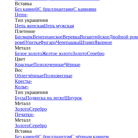
Вставка
Без камней
С бриллиантами
С камнями
Цепи
›
Тип украшения
Цепь женская
Цепь мужская
Плетение
Бисмарк
Венецианское
Веревка
Византийское
Двойной ром
ромб
Улитка
Фигаро
Черепашка
Штамп
Якорное
Металл
Белое золото
Желтое золото
Золото
Серебро
Цвет
Красные
Позолоченные
Чёрные
Вес
Облегчённые
Полновесные
Кресты
›
Колье
›
Тип украшения
Бусы
Подвеска на леске
Шнурок
Металл
Золото
Серебро
Печатки
›
Металл
Золото
Серебро
Вставка
Без камней
С бриллиантом
С чёрным камнем