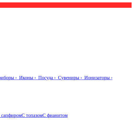
риборы
›
Иконы
›
Посуда
›
Сувениры
›
Ионизаторы
›
 сапфиром
С топазом
С фианитом