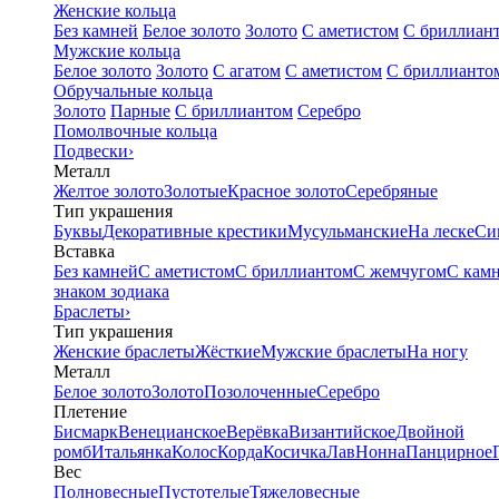
Женские кольца
Без камней
Белое золото
Золото
С аметистом
С бриллиан
Мужские кольца
Белое золото
Золото
С агатом
С аметистом
С бриллианто
Обручальные кольца
Золото
Парные
С бриллиантом
Серебро
Помолвочные кольца
Подвески
›
Металл
Желтое золото
Золотые
Красное золото
Серебряные
Тип украшения
Буквы
Декоративные крестики
Мусульманские
На леске
Си
Вставка
Без камней
С аметистом
С бриллиантом
С жемчугом
С кам
знаком зодиака
Браслеты
›
Тип украшения
Женские браслеты
Жёсткие
Мужские браслеты
На ногу
Металл
Белое золото
Золото
Позолоченные
Серебро
Плетение
Бисмарк
Венецианское
Верёвка
Византийское
Двойной
ромб
Итальянка
Колос
Корда
Косичка
Лав
Нонна
Панцирное
Вес
Полновесные
Пустотелые
Тяжеловесные