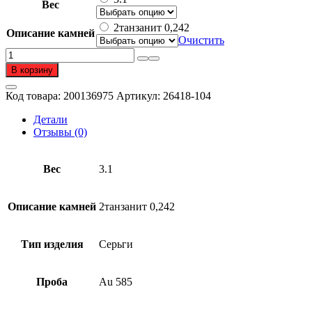
Вес
2танзанит 0,242
Описание камней
Очистить
Количество
товара
В корзину
Серьги
из
Код товара:
200136975
Артикул:
26418-104
золота
585
Детали
пробы
Отзывы (0)
с
танзанитом
Вес
3.1
Описание камней
2танзанит 0,242
Тип изделия
Серьги
Проба
Au 585