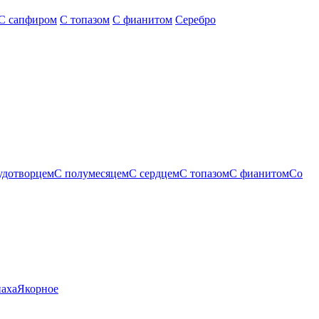
С сапфиром
С топазом
С фианитом
Серебро
удотворцем
С полумесяцем
С сердцем
С топазом
С фианитом
Со
паха
Якорное