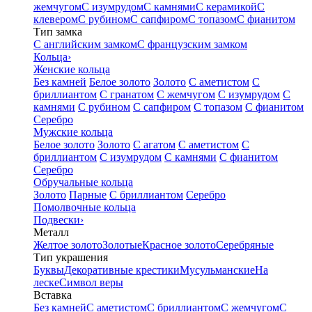
жемчугом
С изумрудом
С камнями
С керамикой
С
клевером
С рубином
С сапфиром
С топазом
С фианитом
Тип замка
С английским замком
С французским замком
Кольца
›
Женские кольца
Без камней
Белое золото
Золото
С аметистом
С
бриллиантом
С гранатом
С жемчугом
С изумрудом
С
камнями
С рубином
С сапфиром
С топазом
С фианитом
Серебро
Мужские кольца
Белое золото
Золото
С агатом
С аметистом
С
бриллиантом
С изумрудом
С камнями
С фианитом
Серебро
Обручальные кольца
Золото
Парные
С бриллиантом
Серебро
Помолвочные кольца
Подвески
›
Металл
Желтое золото
Золотые
Красное золото
Серебряные
Тип украшения
Буквы
Декоративные крестики
Мусульманские
На
леске
Символ веры
Вставка
Без камней
С аметистом
С бриллиантом
С жемчугом
С