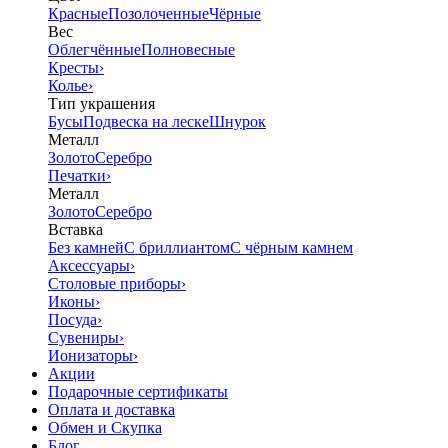
Красные
Позолоченные
Чёрные
Вес
Облегчённые
Полновесные
Кресты
›
Колье
›
Тип украшения
Бусы
Подвеска на леске
Шнурок
Металл
Золото
Серебро
Печатки
›
Металл
Золото
Серебро
Вставка
Без камней
С бриллиантом
С чёрным камнем
Аксессуары
›
Столовые приборы
›
Иконы
›
Посуда
›
Сувениры
›
Ионизаторы
›
Акции
Подарочные сертификаты
Оплата и доставка
Обмен и Скупка
Блог