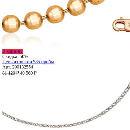
Этот
В корзину
товар
Скидка -50%
имеет
Цепь из золота 585 пробы
несколько
Арт. 200132554
Первоначальная
вариаций.
Текущая
81 120
₽
40 560
₽
цена
Опции
цена:
составляла
можно
40
81
выбрать
560 ₽.
на
120 ₽.
странице
товара.