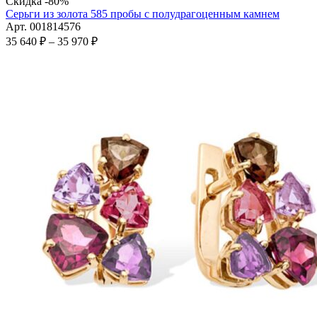
товар
Скидка -80%
имеет
Серьги из золота 585 пробы с полудрагоценным камнем
несколько
Арт. 001814576
вариаций.
Диапазон
35 640
₽
–
35 970
₽
Опции
цен:
можно
35
выбрать
640 ₽
на
–
странице
35
товара.
970 ₽