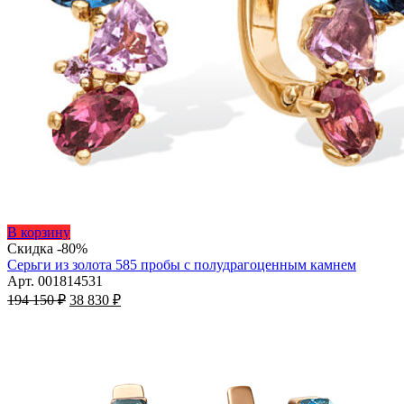
Этот
В корзину
товар
Скидка -80%
имеет
Серьги из золота 585 пробы с полудрагоценным камнем
несколько
Арт. 001814531
Первоначальная
вариаций.
Текущая
194 150
₽
38 830
₽
цена
Опции
цена:
составляла
можно
38
194
выбрать
830 ₽.
на
150 ₽.
странице
товара.