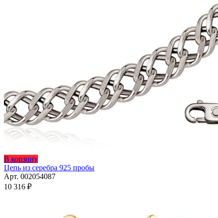
Этот
В корзину
товар
Цепь из серебра 925 пробы
имеет
Арт. 002054087
несколько
10 316
₽
вариаций.
Опции
можно