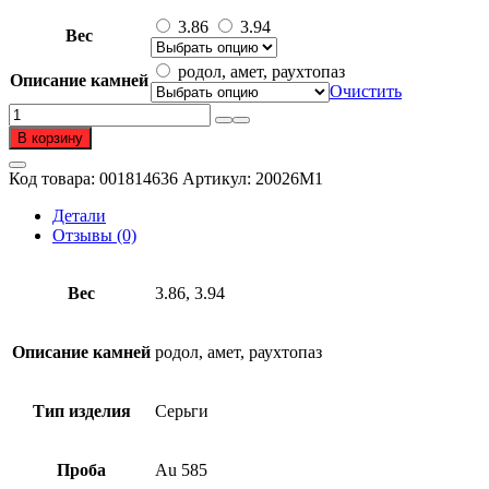
цен:
42
3.86
3.94
Вес
460 ₽
–
родол, амет, раухтопаз
Описание камней
43
Очистить
340 ₽
Количество
товара
В корзину
Серьги
из
Код товара:
001814636
Артикул:
20026М1
золота
585
Детали
пробы
Отзывы (0)
с
полудрагоценным
камнем
Вес
3.86, 3.94
Описание камней
родол, амет, раухтопаз
Тип изделия
Серьги
Проба
Au 585