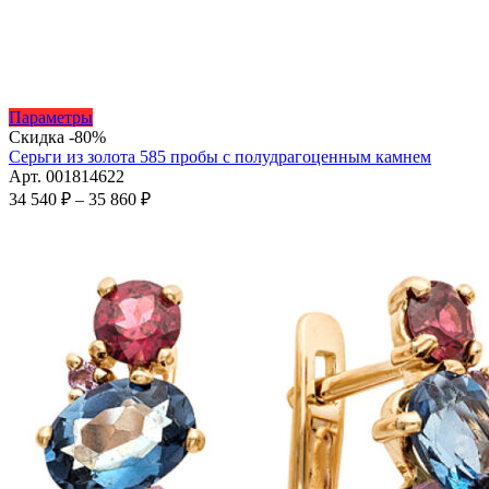
Этот
Параметры
товар
Скидка -80%
имеет
Серьги из золота 585 пробы с полудрагоценным камнем
несколько
Арт. 001814622
вариаций.
Диапазон
34 540
₽
–
35 860
₽
Опции
цен:
можно
34
выбрать
540 ₽
на
–
странице
35
товара.
860 ₽