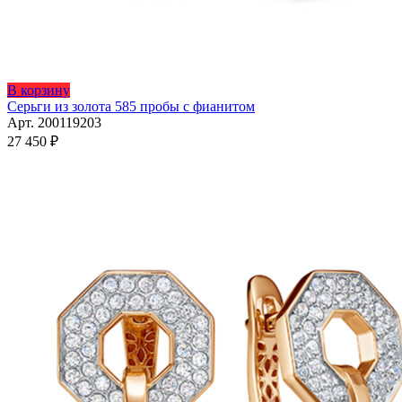
Этот
В корзину
товар
Серьги из золота 585 пробы с фианитом
имеет
Арт. 200119203
несколько
27 450
₽
вариаций.
Опции
можно
выбрать
на
странице
товара.