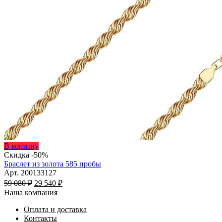
Этот
В корзину
товар
Скидка -50%
имеет
Браслет из золота 585 пробы
несколько
Арт. 200133127
Первоначальная
вариаций.
Текущая
59 080
₽
29 540
₽
цена
Опции
цена:
Наша компания
составляла
можно
29
59
выбрать
Оплата и доставка
540 ₽.
на
Контакты
080 ₽.