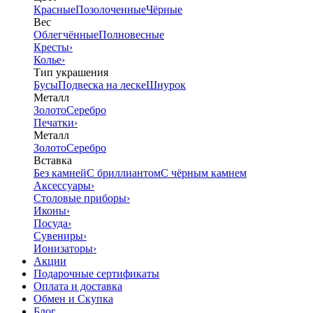
Красные
Позолоченные
Чёрные
Вес
Облегчённые
Полновесные
Кресты
›
Колье
›
Тип украшения
Бусы
Подвеска на леске
Шнурок
Металл
Золото
Серебро
Печатки
›
Металл
Золото
Серебро
Вставка
Без камней
С бриллиантом
С чёрным камнем
Аксессуары
›
Столовые приборы
›
Иконы
›
Посуда
›
Сувениры
›
Ионизаторы
›
Акции
Подарочные сертификаты
Оплата и доставка
Обмен и Скупка
Блог