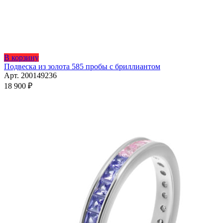
Этот
В корзину
товар
Подвеска из золота 585 пробы с бриллиантом
имеет
Арт. 200149236
несколько
18 900
₽
вариаций.
Опции
можно
выбрать
на
странице
товара.