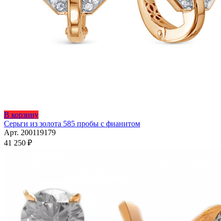
Этот
В корзину
товар
Серьги из золота 585 пробы с фианитом
имеет
Арт. 200119179
несколько
41 250
₽
вариаций.
Опции
можно
выбрать
на
странице
товара.