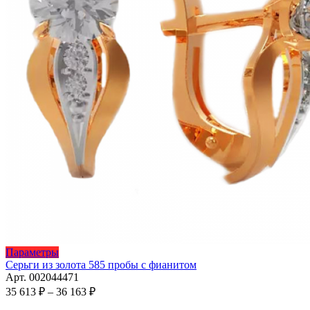
Этот
Параметры
товар
Серьги из золота 585 пробы с фианитом
имеет
Арт. 002044471
несколько
Диапазон
35 613
₽
–
36 163
₽
вариаций.
цен: