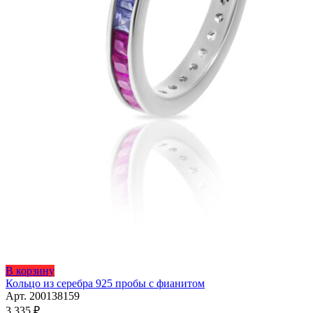
Этот
В корзину
товар
Кольцо из серебра 925 пробы с фианитом
имеет
Арт. 200138159
несколько
3 335
₽