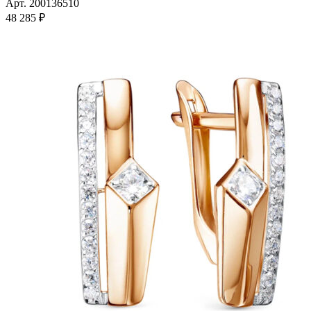
имеет
Арт. 200136510
несколько
48 285
₽
вариаций.
Опции
можно
выбрать
на
странице
товара.