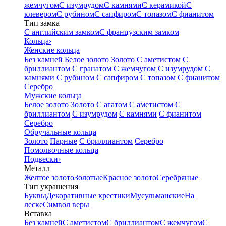
жемчугом
С изумрудом
С камнями
С керамикой
С
клевером
С рубином
С сапфиром
С топазом
С фианитом
Тип замка
С английским замком
С французским замком
Кольца
›
Женские кольца
Без камней
Белое золото
Золото
С аметистом
С
бриллиантом
С гранатом
С жемчугом
С изумрудом
С
камнями
С рубином
С сапфиром
С топазом
С фианитом
Серебро
Мужские кольца
Белое золото
Золото
С агатом
С аметистом
С
бриллиантом
С изумрудом
С камнями
С фианитом
Серебро
Обручальные кольца
Золото
Парные
С бриллиантом
Серебро
Помолвочные кольца
Подвески
›
Металл
Желтое золото
Золотые
Красное золото
Серебряные
Тип украшения
Буквы
Декоративные крестики
Мусульманские
На
леске
Символ веры
Вставка
Без камней
С аметистом
С бриллиантом
С жемчугом
С