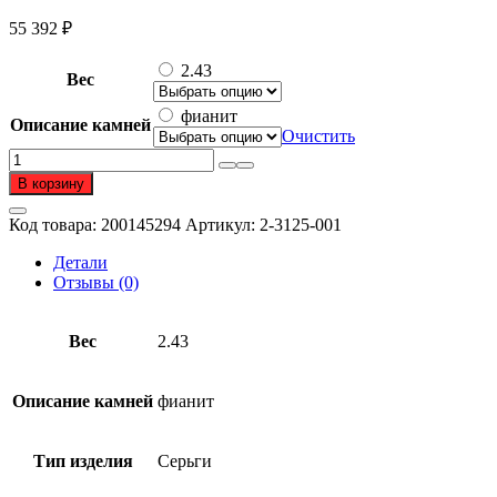
55 392
₽
2.43
Вес
фианит
Описание камней
Очистить
Количество
товара
В корзину
Серьги
из
Код товара:
200145294
Артикул:
2-3125-001
золота
585
Детали
пробы
Отзывы (0)
с
фианитом
Вес
2.43
Описание камней
фианит
Тип изделия
Серьги