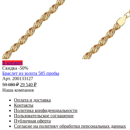
Этот
В корзину
товар
Скидка -50%
имеет
Браслет из золота 585 пробы
несколько
Арт. 200133127
Первоначальная
вариаций.
Текущая
59 080
₽
29 540
₽
цена
Опции
цена:
Наша компания
составляла
можно
29
59
выбрать
Оплата и доставка
540 ₽.
на
Контакты
080 ₽.
странице
Политика конфиденциальности
товара.
Пользовательское соглашение
Публичная оферта
Согласие на политику обработки персональных данных