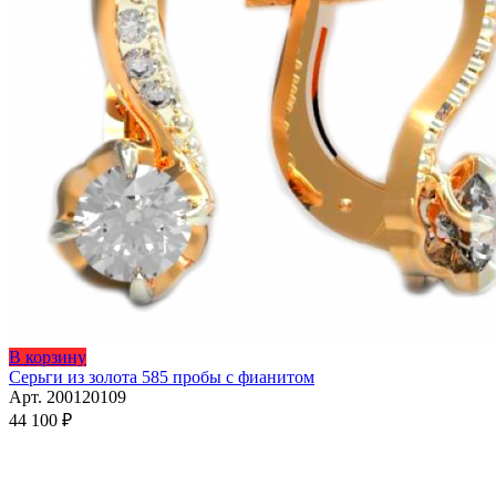
Этот
В корзину
товар
Серьги из золота 585 пробы с фианитом
имеет
Арт. 200120109
несколько
44 100
₽
вариаций.
Опции
можно
выбрать