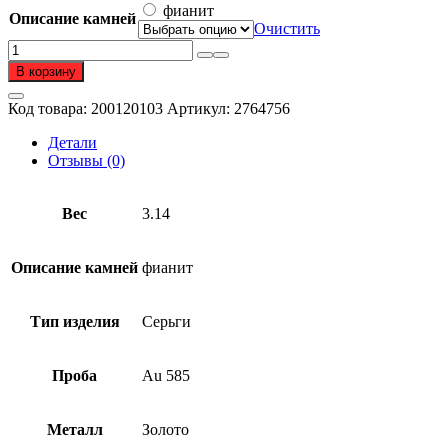
фианит
Описание камней
Очистить
Количество
товара
В корзину
Серьги
из
Код товара:
200120103
Артикул:
2764756
золота
585
Детали
пробы
Отзывы (0)
с
фианитом
Вес
3.14
Описание камней
фианит
Тип изделия
Серьги
Проба
Au 585
Металл
Золото