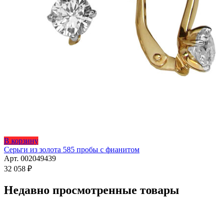
Этот
В корзину
товар
Серьги из золота 585 пробы с фианитом
имеет
Арт. 002049439
несколько
32 058
₽
вариаций.
Опции
Недавно просмотренные товары
можно
выбрать
на
странице