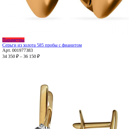
Этот
Параметры
товар
Серьги из золота 585 пробы с фианитом
имеет
Арт. 001977383
несколько
Диапазон
34 350
₽
–
36 150
₽
вариаций.
цен:
Опции
34
можно
350 ₽
выбрать
–
на
36
странице
150 ₽
товара.