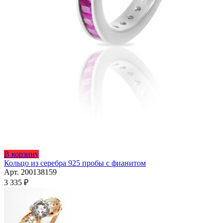
Этот
В корзину
товар
Кольцо из серебра 925 пробы с фианитом
имеет
Арт. 200138159
несколько
3 335
₽
вариаций.
Опции
можно
выбрать