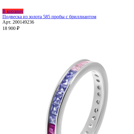
Этот
В корзину
товар
Подвеска из золота 585 пробы с бриллиантом
имеет
Арт. 200149236
несколько
18 900
₽
вариаций.
Опции
можно
выбрать
на
странице
товара.