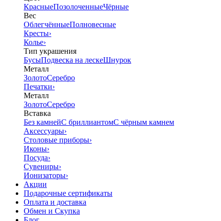
Красные
Позолоченные
Чёрные
Вес
Облегчённые
Полновесные
Кресты
›
Колье
›
Тип украшения
Бусы
Подвеска на леске
Шнурок
Металл
Золото
Серебро
Печатки
›
Металл
Золото
Серебро
Вставка
Без камней
С бриллиантом
С чёрным камнем
Аксессуары
›
Столовые приборы
›
Иконы
›
Посуда
›
Сувениры
›
Ионизаторы
›
Акции
Подарочные сертификаты
Оплата и доставка
Обмен и Скупка
Блог