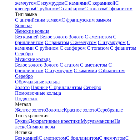
жемчугом
С изумрудом
С камнями
С керамикой
С
клевером
С рубином
С сапфиром
С топазом
С фианитом
Тип замка
С английским замком
С французским замком
Кольца
›
Женские кольца
Без камней
Белое золото
Золото
С аметистом
С
бриллиантом
С гранатом
С жемчугом
С изумрудом
С
камнями
С рубином
С сапфиром
С топазом
С фианитом
Серебро
Мужские кольца
Белое золото
Золото
С агатом
С аметистом
С
бриллиантом
С изумрудом
С камнями
С фианитом
Серебро
Обручальные кольца
Золото
Парные
С бриллиантом
Серебро
Помолвочные кольца
Подвески
›
Металл
Желтое золото
Золотые
Красное золото
Серебряные
Тип украшения
Буквы
Декоративные крестики
Мусульманские
На
леске
Символ веры
Вставка
Без камней
С аметистом
С бриллиантом
С жемчугом
С