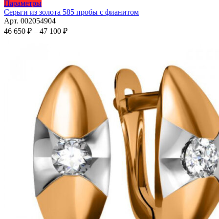
Этот
Параметры
товар
Серьги из золота 585 пробы с фианитом
имеет
Арт. 002054904
несколько
Диапазон
46 650
₽
–
47 100
₽
вариаций.
цен:
Опции
46
можно
650 ₽
выбрать
–
на
47
странице
100 ₽
товара.