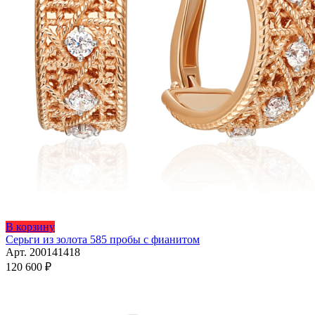
Этот
В корзину
товар
Серьги из золота 585 пробы с фианитом
имеет
Арт. 200141418
несколько
120 600
₽
вариаций.
Опции
можно
выбрать