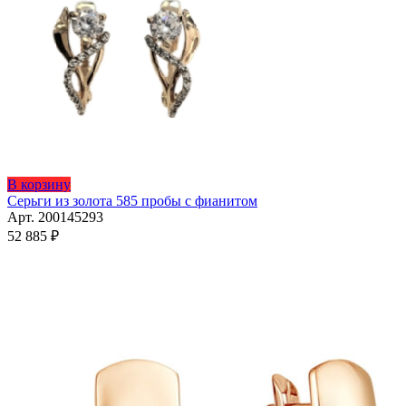
на
странице
товара.
Этот
В корзину
товар
Серьги из золота 585 пробы с фианитом
имеет
Арт. 200145293
несколько
52 885
₽
вариаций.
Опции
можно
выбрать
на
странице
товара.