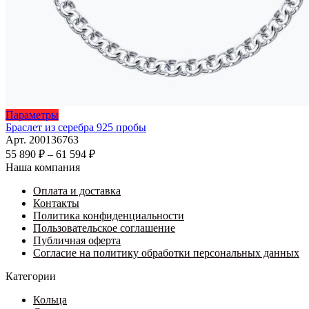
Этот
Параметры
товар
Браслет из серебра 925 пробы
имеет
Арт. 200136763
несколько
Диапазон
55 890
₽
–
61 594
₽
вариаций.
цен:
Наша компания
Опции
55
можно
Оплата и доставка
890 ₽
выбрать
Контакты
–
на
Политика конфиденциальности
61
странице
Пользовательское соглашение
594 ₽
товара.
Публичная оферта
Согласие на политику обработки персональных данных
Категории
Кольца