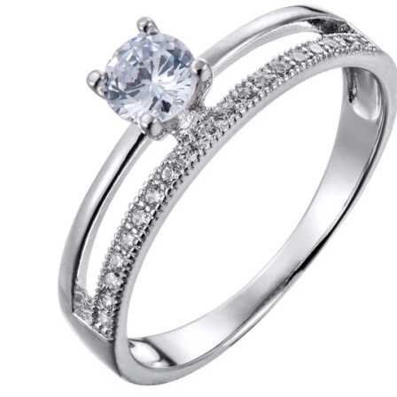
можно
выбрать
на
странице
товара.