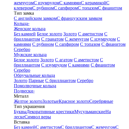
жемчугом
С изумрудом
С камнями
С керамикой
С
клевером
С рубином
С сапфиром
С топазом
С фианитом
Тип замка
С английским замком
С французским замком
Кольца
›
Женские кольца
Без камней
Белое золото
Золото
С аметистом
С
бриллиантом
С гранатом
С жемчугом
С изумрудом
С
камнями
С рубином
С сапфиром
С топазом
С фианитом
Серебро
Мужские кольца
Белое золото
Золото
С агатом
С аметистом
С
бриллиантом
С изумрудом
С камнями
С фианитом
Серебро
Обручальные кольца
Золото
Парные
С бриллиантом
Серебро
Помолвочные кольца
Подвески
›
Металл
Желтое золото
Золотые
Красное золото
Серебряные
Тип украшения
Буквы
Декоративные крестики
Мусульманские
На
леске
Символ веры
Вставка
Без камней
С аметистом
С бриллиантом
С жемчугом
С