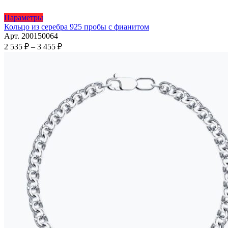
Этот
Параметры
товар
Кольцо из серебра 925 пробы с фианитом
имеет
Арт. 200150064
несколько
Диапазон
2 535
₽
–
3 455
₽
вариаций.
цен:
Опции
2
можно
535 ₽
выбрать
–
на
3
странице
455 ₽
товара.