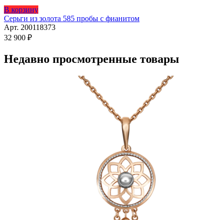
Этот
В корзину
товар
Серьги из золота 585 пробы с фианитом
имеет
Арт. 200118373
несколько
32 900
₽
вариаций.
Опции
Недавно просмотренные товары
можно
выбрать
на
странице
товара.