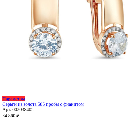
Этот
Параметры
товар
Серьги из золота 585 пробы с фианитом
имеет
Арт. 002038405
несколько
34 860
₽
вариаций.
Опции
можно