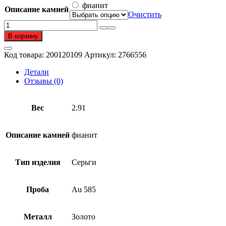
фианит
Описание камней
Очистить
Количество
товара
В корзину
Серьги
из
Код товара:
200120109
Артикул:
2766556
золота
585
Детали
пробы
Отзывы (0)
с
фианитом
Вес
2.91
Описание камней
фианит
Тип изделия
Серьги
Проба
Au 585
Металл
Золото