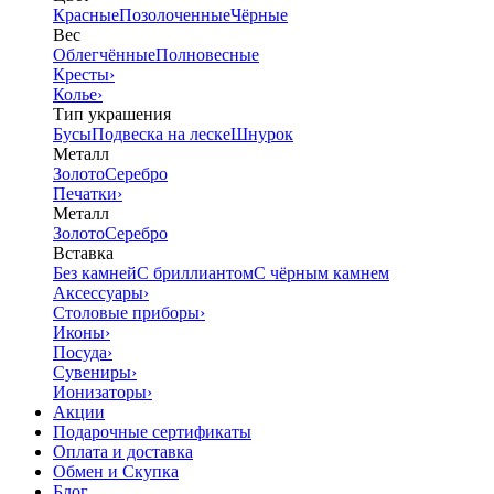
Красные
Позолоченные
Чёрные
Вес
Облегчённые
Полновесные
Кресты
›
Колье
›
Тип украшения
Бусы
Подвеска на леске
Шнурок
Металл
Золото
Серебро
Печатки
›
Металл
Золото
Серебро
Вставка
Без камней
С бриллиантом
С чёрным камнем
Аксессуары
›
Столовые приборы
›
Иконы
›
Посуда
›
Сувениры
›
Ионизаторы
›
Акции
Подарочные сертификаты
Оплата и доставка
Обмен и Скупка
Блог