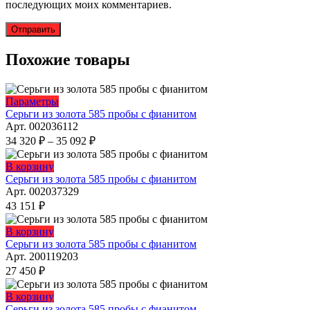
последующих моих комментариев.
Похожие товары
Этот
Параметры
товар
Серьги из золота 585 пробы с фианитом
имеет
Арт. 002036112
несколько
Диапазон
34 320
₽
–
35 092
₽
вариаций.
цен:
Опции
34
Этот
В корзину
можно
320 ₽
товар
Серьги из золота 585 пробы с фианитом
выбрать
имеет
–
Арт. 002037329
на
несколько
35
43 151
₽
странице
вариаций.
092 ₽
товара.
Опции
Этот
В корзину
можно
товар
Серьги из золота 585 пробы с фианитом
выбрать
имеет
Арт. 200119203
на
несколько
27 450
₽
странице
вариаций.
товара.
Опции
Этот
В корзину
можно
товар
Серьги из золота 585 пробы с фианитом