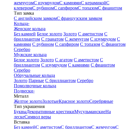
жемчугом
С изумрудом
С камнями
С керамикой
С
клевером
С рубином
С сапфиром
С топазом
С фианитом
Тип замка
С английским замком
С французским замком
Кольца
›
Женские кольца
Без камней
Белое золото
Золото
С аметистом
С
бриллиантом
С гранатом
С жемчугом
С изумрудом
С
камнями
С рубином
С сапфиром
С топазом
С фианитом
Серебро
Мужские кольца
Белое золото
Золото
С агатом
С аметистом
С
бриллиантом
С изумрудом
С камнями
С фианитом
Серебро
Обручальные кольца
Золото
Парные
С бриллиантом
Серебро
Помолвочные кольца
Подвески
›
Металл
Желтое золото
Золотые
Красное золото
Серебряные
Тип украшения
Буквы
Декоративные крестики
Мусульманские
На
леске
Символ веры
Вставка
Без камней
С аметистом
С бриллиантом
С жемчугом
С