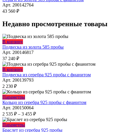
выбрать
имеет
Арт. 200142764
на
несколько
43 560
₽
странице
вариаций.
товара.
Опции
Недавно просмотренные товары
можно
выбрать
на
В корзину
странице
Подвеска из золота 585 пробы
товара.
Арт. 200146817
37 240
₽
Этот
В корзину
товар
Подвеска из серебра 925 пробы с фианитом
имеет
Арт. 200139793
несколько
2 230
₽
вариаций.
Опции
Этот
Параметры
можно
товар
Кольцо из серебра 925 пробы с фианитом
выбрать
имеет
Арт. 200150064
на
несколько
Диапазон
2 535
₽
–
3 455
₽
странице
вариаций.
цен:
товара.
Опции
2
Этот
Параметры
можно
535 ₽
товар
Браслет из серебра 925 пробы