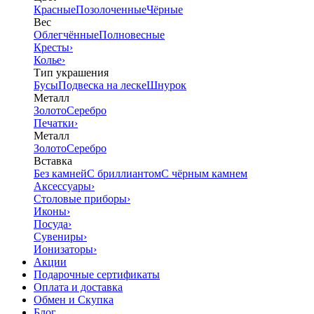
Красные
Позолоченные
Чёрные
Вес
Облегчённые
Полновесные
Кресты
›
Колье
›
Тип украшения
Бусы
Подвеска на леске
Шнурок
Металл
Золото
Серебро
Печатки
›
Металл
Золото
Серебро
Вставка
Без камней
С бриллиантом
С чёрным камнем
Аксессуары
›
Столовые приборы
›
Иконы
›
Посуда
›
Сувениры
›
Ионизаторы
›
Акции
Подарочные сертификаты
Оплата и доставка
Обмен и Скупка
Блог