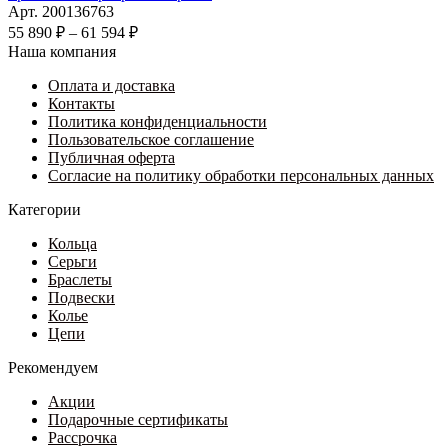
выбрать
имеет
–
Арт. 200136763
на
несколько
3
Диапазон
55 890
₽
–
61 594
₽
странице
вариаций.
цен:
455 ₽
Наша компания
товара.
Опции
55
можно
Оплата и доставка
890 ₽
выбрать
Контакты
–
на
Политика конфиденциальности
61
странице
Пользовательское соглашение
594 ₽
товара.
Публичная оферта
Согласие на политику обработки персональных данных
Категории
Кольца
Серьги
Браслеты
Подвески
Колье
Цепи
Рекомендуем
Акции
Подарочные сертификаты
Рассрочка