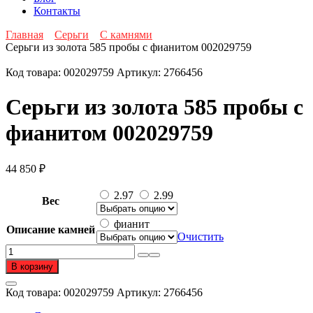
Контакты
Главная
Серьги
С камнями
Серьги из золота 585 пробы с фианитом 002029759
Код товара:
002029759
Артикул:
2766456
Серьги из золота 585 пробы с
фианитом 002029759
44 850
₽
2.97
2.99
Вес
фианит
Описание камней
Очистить
Количество
товара
В корзину
Серьги
из
Код товара:
002029759
Артикул:
2766456
золота
585