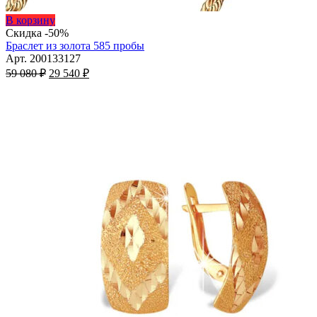
Этот
В корзину
товар
Скидка -50%
имеет
Браслет из золота 585 пробы
несколько
Арт. 200133127
Первоначальная
вариаций.
Текущая
59 080
₽
29 540
₽
цена
Опции
цена:
составляла
можно
29
59
выбрать
540 ₽.
на
080 ₽.
странице
товара.