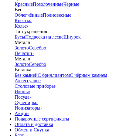
Красные
Позолоченные
Чёрные
Вес
Облегчённые
Полновесные
Кресты
›
Колье
›
Тип украшения
Бусы
Подвеска на леске
Шнурок
Металл
Золото
Серебро
Печатки
›
Металл
Золото
Серебро
Вставка
Без камней
С бриллиантом
С чёрным камнем
Аксессуары
›
Столовые приборы
›
Иконы
›
Посуда
›
Сувениры
›
Ионизаторы
›
Акции
Подарочные сертификаты
Оплата и доставка
Обмен и Скупка
Блог