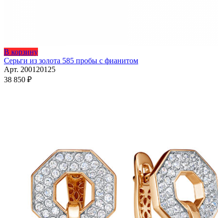
Этот
В корзину
товар
Серьги из золота 585 пробы с фианитом
имеет
Арт. 200120125
несколько
38 850
₽
вариаций.
Опции
можно
выбрать
на
странице
товара.