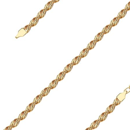
можно
635 ₽
выбрать
–
на
34
странице
595 ₽
товара.