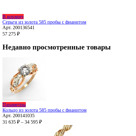
Этот
В корзину
товар
Серьги из золота 585 пробы с фианитом
имеет
Арт. 200136541
несколько
57 275
₽
вариаций.
Опции
Недавно просмотренные товары
можно
выбрать
на
странице
товара.
Этот
Параметры
товар
Кольцо из золота 585 пробы с фианитом
имеет
Арт. 200141035
несколько
Диапазон
31 635
₽
–
34 595
₽
вариаций.
цен:
Опции
31