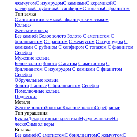
жемчугом
С изумрудом
С камнями
С керамикой
С
клевером
С рубином
С сапфиром
С топазом
С фианитом
Тип замка
С английским замком
С французским замком
Кольца
›
Женские кольца
Без камней
Белое золото
Золото
С аметистом
С
бриллиантом
С гранатом
С жемчугом
С изумрудом
С
камнями
С рубином
С сапфиром
С топазом
С фианитом
Серебро
Мужские кольца
Белое золото
Золото
С агатом
С аметистом
С
бриллиантом
С изумрудом
С камнями
С фианитом
Серебро
Обручальные кольца
Золото
Парные
С бриллиантом
Серебро
Помолвочные кольца
Подвески
›
Металл
Желтое золото
Золотые
Красное золото
Серебряные
Тип украшения
Буквы
Декоративные крестики
Мусульманские
На
леске
Символ веры
Вставка
Без камней
С аметистом
С бриллиантом
С жемчугом
С