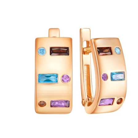
Опции
можно
выбрать
на
странице
товара.