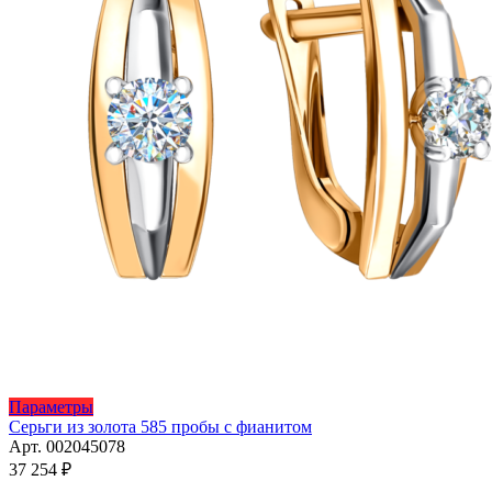
Этот
Параметры
товар
Серьги из золота 585 пробы с фианитом
имеет
Арт. 002045078
несколько
37 254
₽
вариаций.