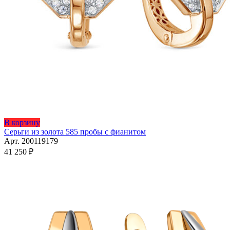
Этот
В корзину
товар
Серьги из золота 585 пробы с фианитом
имеет
Арт. 200119179
несколько
41 250
₽
вариаций.
Опции
можно
выбрать
на
странице
товара.