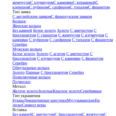
жемчугом
С изумрудом
С камнями
С керамикой
С
клевером
С рубином
С сапфиром
С топазом
С фианитом
Тип замка
С английским замком
С французским замком
Кольца
›
Женские кольца
Без камней
Белое золото
Золото
С аметистом
С
бриллиантом
С гранатом
С жемчугом
С изумрудом
С
камнями
С рубином
С сапфиром
С топазом
С фианитом
Серебро
Мужские кольца
Белое золото
Золото
С агатом
С аметистом
С
бриллиантом
С изумрудом
С камнями
С фианитом
Серебро
Обручальные кольца
Золото
Парные
С бриллиантом
Серебро
Помолвочные кольца
Подвески
›
Металл
Желтое золото
Золотые
Красное золото
Серебряные
Тип украшения
Буквы
Декоративные крестики
Мусульманские
На
леске
Символ веры
Вставка
Без камней
С аметистом
С бриллиантом
С жемчугом
С