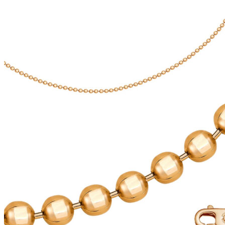
выбрать
на
странице
товара.