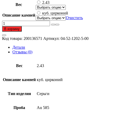
2.43
Вес
куб. цирконий
Описание камней
Очистить
Количество
товара
В корзину
Серьги
из
Код товара:
200136571
Артикул:
04-52-1202-5-00
золота
585
Детали
пробы
Отзывы (0)
с
фианитом
Вес
2.43
Описание камней
куб. цирконий
Тип изделия
Серьги
Проба
Au 585