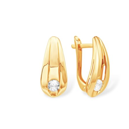
Опции
можно
выбрать
на
странице
товара.