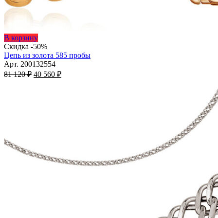
Этот
В корзину
товар
Скидка -50%
имеет
Цепь из золота 585 пробы
несколько
Арт. 200132554
Первоначальная
вариаций.
Текущая
81 120
₽
40 560
₽
цена
Опции
цена:
составляла
можно
40
81
выбрать
560 ₽.
на
120 ₽.
странице
товара.