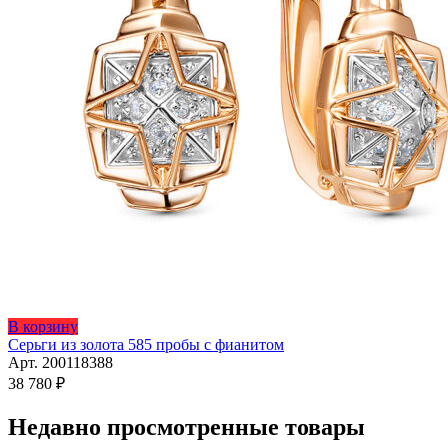
Этот
В корзину
товар
Серьги из золота 585 пробы с фианитом
имеет
Арт. 200118388
несколько
38 780
₽
вариаций.
Опции
Недавно просмотренные товары
можно