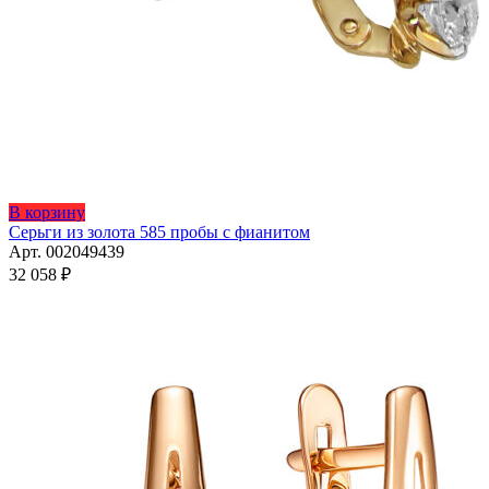
Этот
В корзину
товар
Серьги из золота 585 пробы с фианитом
имеет
Арт. 002049439
несколько
32 058
₽
вариаций.
Опции
можно
выбрать
на
странице
товара.