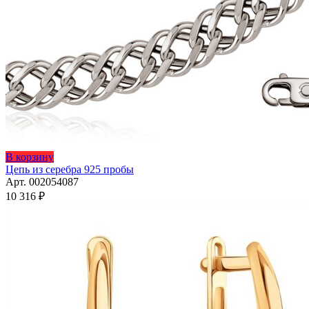
Этот
В корзину
товар
Цепь из серебра 925 пробы
имеет
Арт. 002054087
несколько
10 316
₽
вариаций.
Опции
можно
выбрать
на
странице
товара.