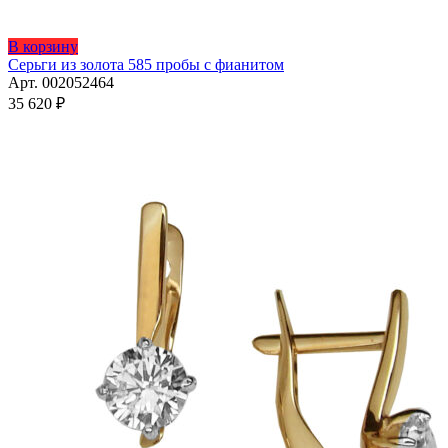
Этот
В корзину
товар
Серьги из золота 585 пробы с фианитом
имеет
Арт. 002052464
несколько
35 620
₽
вариаций.
Опции
можно
выбрать
на
странице
товара.