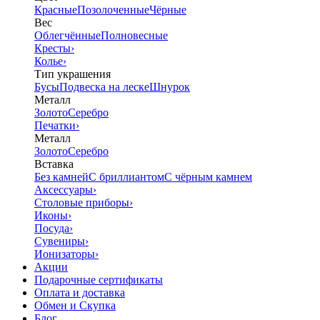
Красные
Позолоченные
Чёрные
Вес
Облегчённые
Полновесные
Кресты
›
Колье
›
Тип украшения
Бусы
Подвеска на леске
Шнурок
Металл
Золото
Серебро
Печатки
›
Металл
Золото
Серебро
Вставка
Без камней
С бриллиантом
С чёрным камнем
Аксессуары
›
Столовые приборы
›
Иконы
›
Посуда
›
Сувениры
›
Ионизаторы
›
Акции
Подарочные сертификаты
Оплата и доставка
Обмен и Скупка
Блог