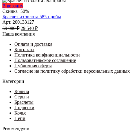
товара.
Опции
31
Этот
В корзину
можно
635 ₽
товар
Скидка -50%
выбрать
имеет
–
Браслет из золота 585 пробы
на
несколько
34
Арт. 200133127
странице
Первоначальная
вариаций.
Текущая
595 ₽
59 080
₽
29 540
₽
товара.
цена
Опции
цена:
Наша компания
составляла
можно
29
59
выбрать
Оплата и доставка
540 ₽.
на
Контакты
080 ₽.
странице
Политика конфиденциальности
товара.
Пользовательское соглашение
Публичная оферта
Согласие на политику обработки персональных данных
Категории
Кольца
Серьги
Браслеты
Подвески
Колье
Цепи
Рекомендуем