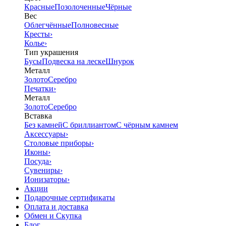
Красные
Позолоченные
Чёрные
Вес
Облегчённые
Полновесные
Кресты
›
Колье
›
Тип украшения
Бусы
Подвеска на леске
Шнурок
Металл
Золото
Серебро
Печатки
›
Металл
Золото
Серебро
Вставка
Без камней
С бриллиантом
С чёрным камнем
Аксессуары
›
Столовые приборы
›
Иконы
›
Посуда
›
Сувениры
›
Ионизаторы
›
Акции
Подарочные сертификаты
Оплата и доставка
Обмен и Скупка
Блог