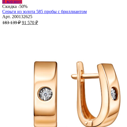
Этот
В корзину
товар
Скидка -50%
имеет
Серьги из золота 585 пробы с бриллиантом
несколько
Арт. 200132625
Первоначальная
вариаций.
Текущая
183 139
₽
91 570
₽
цена
Опции
цена:
составляла
можно
91
183
выбрать
570 ₽.
на
139 ₽.
странице
товара.