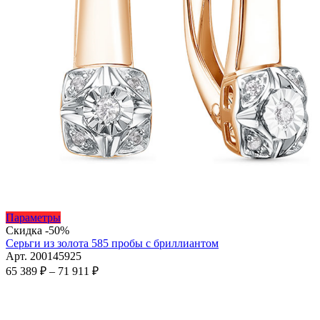
Этот
Параметры
товар
Скидка -50%
имеет
Серьги из золота 585 пробы с бриллиантом
несколько
Арт. 200145925
вариаций.
Диапазон
65 389
₽
–
71 911
₽
Опции
цен:
можно
65
выбрать
389 ₽
на