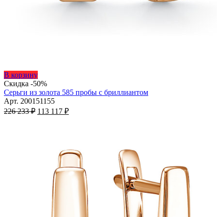
Этот
В корзину
товар
Скидка -50%
имеет
Серьги из золота 585 пробы с бриллиантом
несколько
Арт. 200151155
Первоначальная
вариаций.
Текущая
226 233
₽
113 117
₽
цена
Опции
цена:
составляла
можно
113
226
выбрать
117 ₽.
на
233 ₽.
странице
товара.