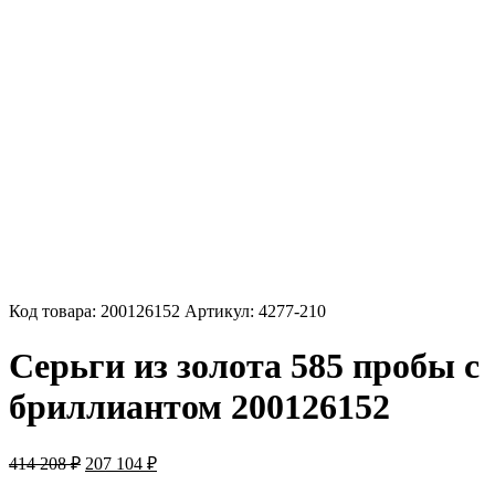
Код товара:
200126152
Артикул:
4277-210
Серьги из золота 585 пробы с
бриллиантом 200126152
Первоначальная
Текущая
414 208
₽
207 104
₽
цена
цена: