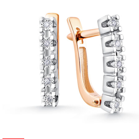
–
странице
71
товара.
911 ₽