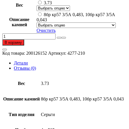
составляла
207
3.73
Вес
414
104 ₽.
208 ₽.
8бр кр57 3/5А 0,483, 10бр кр57 3/5А
Описание
0,043
камней
Очистить
Количество
товара
В корзину
Серьги
из
Код товара:
200126152
Артикул:
4277-210
золота
585
Детали
пробы
Отзывы (0)
с
бриллиантом
Вес
3.73
Описание камней
8бр кр57 3/5А 0,483, 10бр кр57 3/5А 0,043
Тип изделия
Серьги