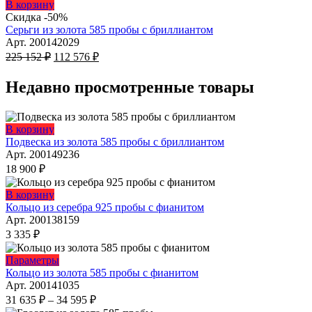
Этот
В корзину
товар
Скидка -50%
имеет
Серьги из золота 585 пробы с бриллиантом
несколько
Арт. 200142029
Первоначальная
вариаций.
Текущая
225 152
₽
112 576
₽
цена
Опции
цена:
составляла
можно
112
Недавно просмотренные товары
225
выбрать
576 ₽.
на
152 ₽.
странице
Этот
В корзину
товара.
товар
Подвеска из золота 585 пробы с бриллиантом
имеет
Арт. 200149236
несколько
18 900
₽
вариаций.
Опции
Этот
В корзину
можно
товар
Кольцо из серебра 925 пробы с фианитом
выбрать
имеет
Арт. 200138159
на
несколько
3 335
₽
странице
вариаций.
товара.
Опции
Этот
Параметры
можно
товар
Кольцо из золота 585 пробы с фианитом
выбрать
имеет
Арт. 200141035
на
несколько
Диапазон
31 635
₽
–
34 595
₽
странице
вариаций.
цен: