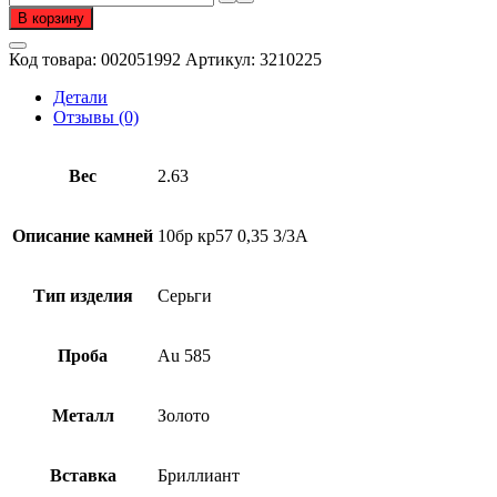
товара
В корзину
Серьги
из
Код товара:
002051992
Артикул:
3210225
золота
585
Детали
пробы
Отзывы (0)
с
бриллиантом
Вес
2.63
Описание камней
10бр кр57 0,35 3/3А
Тип изделия
Серьги
Проба
Au 585
Металл
Золото
Вставка
Бриллиант