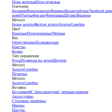
Цепь женская
Цепь мужская
Плетение
Бисмарк
Венецианское
Веревка
Византийское
Двойной ром
ромб
Улитка
Фигаро
Черепашка
Штамп
Якорное
Металл
Белое золото
Желтое золото
Золото
Серебро
Цвет
Красные
Позолоченные
Чёрные
Вес
Облегчённые
Полновесные
Кресты
›
Колье
›
Тип украшения
Бусы
Подвеска на леске
Шнурок
Металл
Золото
Серебро
Печатки
›
Металл
Золото
Серебро
Вставка
Без камней
С бриллиантом
С чёрным камнем
Аксессуары
›
Столовые приборы
›
Иконы
›
Посуда
›