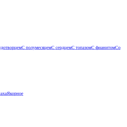
удотворцем
С полумесяцем
С сердцем
С топазом
С фианитом
Со
паха
Якорное