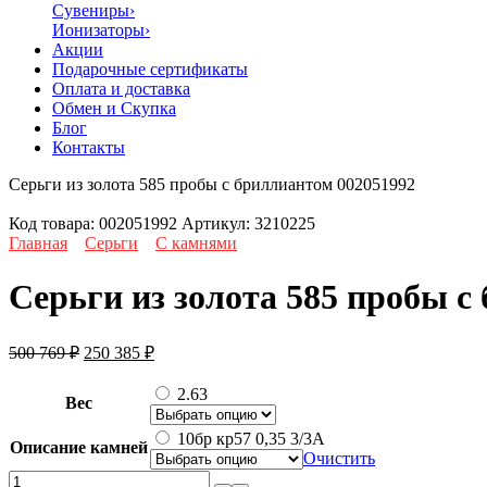
Сувениры
›
Ионизаторы
›
Акции
Подарочные сертификаты
Оплата и доставка
Обмен и Скупка
Блог
Контакты
Серьги из золота 585 пробы с бриллиантом 002051992
Код товара:
002051992
Артикул:
3210225
Главная
Серьги
С камнями
Серьги из золота 585 пробы с
Первоначальная
Текущая
500 769
₽
250 385
₽
цена
цена:
составляла
250
2.63
Вес
500
385 ₽.
769 ₽.
10бр кр57 0,35 3/3А
Описание камней
Очистить
Количество