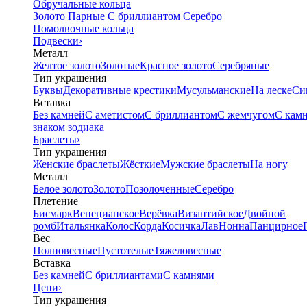
Обручальные кольца
Золото
Парные
С бриллиантом
Серебро
Помолвочные кольца
Подвески
›
Металл
Желтое золото
Золотые
Красное золото
Серебряные
Тип украшения
Буквы
Декоративные крестики
Мусульманские
На леске
Си
Вставка
Без камней
С аметистом
С бриллиантом
С жемчугом
С кам
знаком зодиака
Браслеты
›
Тип украшения
Женские браслеты
Жёсткие
Мужские браслеты
На ногу
Металл
Белое золото
Золото
Позолоченные
Серебро
Плетение
Бисмарк
Венецианское
Верёвка
Византийское
Двойной
ромб
Итальянка
Колос
Корда
Косичка
Лав
Нонна
Панцирное
Вес
Полновесные
Пустотелые
Тяжеловесные
Вставка
Без камней
С бриллиантами
С камнями
Цепи
›
Тип украшения