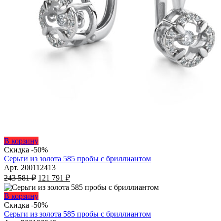
Этот
В корзину
товар
Скидка -50%
имеет
Серьги из золота 585 пробы с бриллиантом
несколько
Арт. 200112413
Первоначальная
вариаций.
Текущая
243 581
₽
121 791
₽
цена
Опции
цена:
составляла
можно
121
Этот
В корзину
243
выбрать
791 ₽.
товар
Скидка -50%
на
581 ₽.
имеет
Серьги из золота 585 пробы с бриллиантом
странице