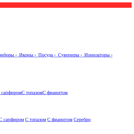
риборы
›
Иконы
›
Посуда
›
Сувениры
›
Ионизаторы
›
 сапфиром
С топазом
С фианитом
С сапфиром
С топазом
С фианитом
Серебро