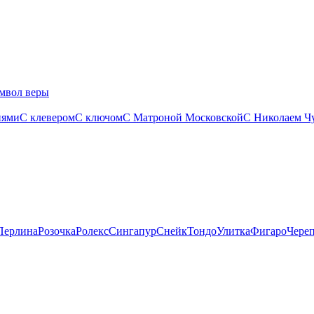
мвол веры
нями
С клевером
С ключом
С Матроной Московской
С Николаем Ч
Перлина
Розочка
Ролекс
Сингапур
Снейк
Тондо
Улитка
Фигаро
Чере