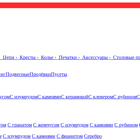
›
Цепи
›
Кресты
›
Колье
›
Печатки
›
Аксессуары
›
Столовые п
инг
Подвесные
Продёвки
Пусеты
угом
С изумрудом
С камнями
С керамикой
С клевером
С рубином
С
том
С гранатом
С жемчугом
С изумрудом
С камнями
С рубином
м
С изумрудом
С камнями
С фианитом
Серебро