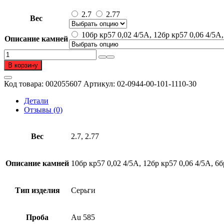
цен:
76
2.7
2.77
Вес
488 ₽
–
10бр кр57 0,02 4/5А, 12бр кр57 0,06 4/5А,
Описание камней
77
566 ₽
Количество
товара
В корзину
Серьги
из
Код товара:
002055607
Артикул:
02-0944-00-101-1110-30
золота
585
Детали
пробы
Отзывы (0)
с
бриллиантом
Вес
2.7, 2.77
Описание камней
10бр кр57 0,02 4/5А, 12бр кр57 0,06 4/5А, 6б
Тип изделия
Серьги
Проба
Au 585