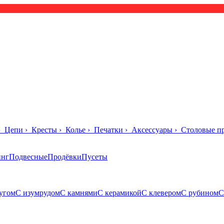
›
Цепи
›
Кресты
›
Колье
›
Печатки
›
Аксессуары
›
Столовые п
инг
Подвесные
Продёвки
Пусеты
угом
С изумрудом
С камнями
С керамикой
С клевером
С рубином
С