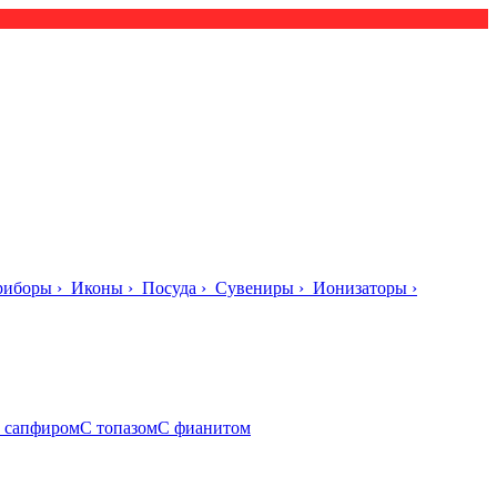
риборы
›
Иконы
›
Посуда
›
Сувениры
›
Ионизаторы
›
 сапфиром
С топазом
С фианитом