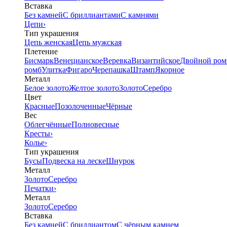
Вставка
Без камней
С бриллиантами
С камнями
Цепи
›
Тип украшения
Цепь женская
Цепь мужская
Плетение
Бисмарк
Венецианское
Веревка
Византийское
Двойной ром
ромб
Улитка
Фигаро
Черепашка
Штамп
Якорное
Металл
Белое золото
Желтое золото
Золото
Серебро
Цвет
Красные
Позолоченные
Чёрные
Вес
Облегчённые
Полновесные
Кресты
›
Колье
›
Тип украшения
Бусы
Подвеска на леске
Шнурок
Металл
Золото
Серебро
Печатки
›
Металл
Золото
Серебро
Вставка
Без камней
С бриллиантом
С чёрным камнем