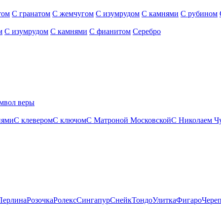
том
С гранатом
С жемчугом
С изумрудом
С камнями
С рубином
м
С изумрудом
С камнями
С фианитом
Серебро
мвол веры
нями
С клевером
С ключом
С Матроной Московской
С Николаем Ч
Перлина
Розочка
Ролекс
Сингапур
Снейк
Тондо
Улитка
Фигаро
Чере