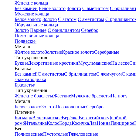
Женские кольца
Без камней
Белое золото
Золото
С аметистом
С бриллиан
Мужские кольца
Белое золото
Золото
С агатом
С аметистом
С бриллианто
Обручальные кольца
Золото
Парные
С бриллиантом
Серебро
Помолвочные кольца
Подвески
›
Металл
Желтое золото
Золотые
Красное золото
Серебряные
Тип украшения
Буквы
Декоративные крестики
Мусульманские
На леске
Си
Вставка
Без камней
С аметистом
С бриллиантом
С жемчугом
С кам
знаком зодиака
Браслеты
›
Тип украшения
Женские браслеты
Жёсткие
Мужские браслеты
На ногу
Металл
Белое золото
Золото
Позолоченные
Серебро
Плетение
Бисмарк
Венецианское
Верёвка
Византийское
Двойной
ромб
Итальянка
Колос
Корда
Косичка
Лав
Нонна
Панцирное
Вес
Полновесные
Пустотелые
Тяжеловесные