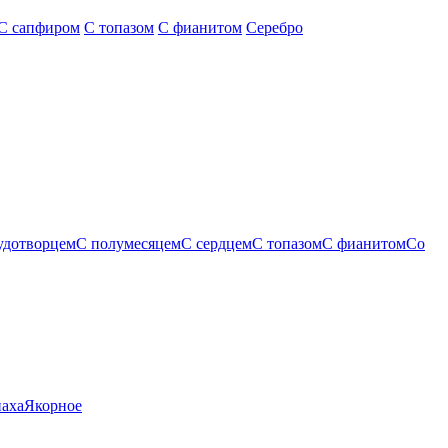
С сапфиром
С топазом
С фианитом
Серебро
удотворцем
С полумесяцем
С сердцем
С топазом
С фианитом
Со
паха
Якорное