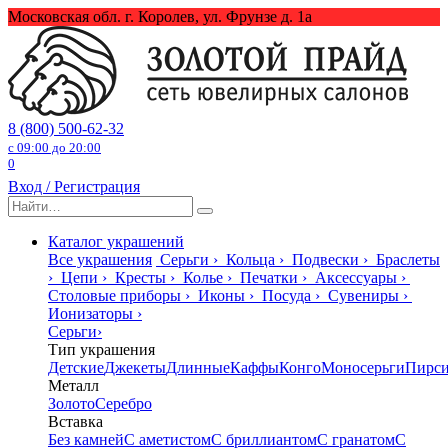
Перейти
Московская обл. г. Королев, ул. Фрунзе д. 1а
к
содержанию
8 (800) 500-62-32
с 09:00 до 20:00
0
Вход / Регистрация
Search
for:
Каталог украшений
Все украшения
Серьги
›
Кольца
›
Подвески
›
Браслеты
›
Цепи
›
Кресты
›
Колье
›
Печатки
›
Аксессуары
›
Столовые приборы
›
Иконы
›
Посуда
›
Сувениры
›
Ионизаторы
›
Серьги
›
Тип украшения
Детские
Джекеты
Длинные
Каффы
Конго
Моносерьги
Пирс
Металл
Золото
Серебро
Вставка
Без камней
С аметистом
С бриллиантом
С гранатом
С