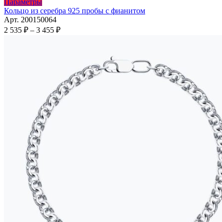
Этот
Параметры
товар
Кольцо из серебра 925 пробы с фианитом
имеет
Арт. 200150064
несколько
Диапазон
2 535
₽
–
3 455
₽
вариаций.
цен:
Опции
2
можно
535 ₽
выбрать
–
на
3
странице
455 ₽
товара.