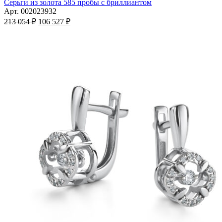
имеет
Серьги из золота 585 пробы с бриллиантом
несколько
Арт. 002023932
Первоначальная
вариаций.
Текущая
213 054
₽
106 527
₽
цена
Опции
цена:
составляла
можно
106
213
выбрать
527 ₽.
на
054 ₽.
странице
товара.