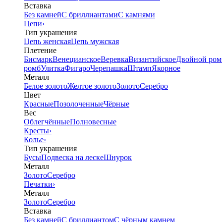
Вставка
Без камней
С бриллиантами
С камнями
Цепи
›
Тип украшения
Цепь женская
Цепь мужская
Плетение
Бисмарк
Венецианское
Веревка
Византийское
Двойной ром
ромб
Улитка
Фигаро
Черепашка
Штамп
Якорное
Металл
Белое золото
Желтое золото
Золото
Серебро
Цвет
Красные
Позолоченные
Чёрные
Вес
Облегчённые
Полновесные
Кресты
›
Колье
›
Тип украшения
Бусы
Подвеска на леске
Шнурок
Металл
Золото
Серебро
Печатки
›
Металл
Золото
Серебро
Вставка
Без камней
С бриллиантом
С чёрным камнем