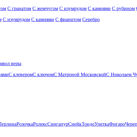
том
С гранатом
С жемчугом
С изумрудом
С камнями
С рубином
м
С изумрудом
С камнями
С фианитом
Серебро
мвол веры
нями
С клевером
С ключом
С Матроной Московской
С Николаем Ч
Перлина
Розочка
Ролекс
Сингапур
Снейк
Тондо
Улитка
Фигаро
Чере