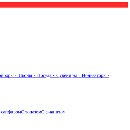
риборы
›
Иконы
›
Посуда
›
Сувениры
›
Ионизаторы
›
 сапфиром
С топазом
С фианитом