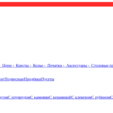
›
Цепи
›
Кресты
›
Колье
›
Печатки
›
Аксессуары
›
Столовые п
инг
Подвесные
Продёвки
Пусеты
угом
С изумрудом
С камнями
С керамикой
С клевером
С рубином
С