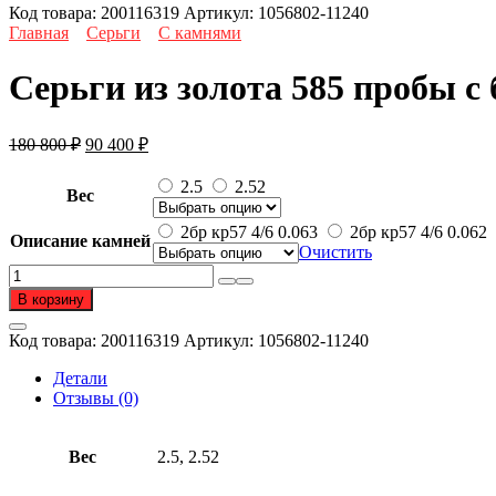
Код товара:
200116319
Артикул:
1056802-11240
Главная
Серьги
С камнями
Серьги из золота 585 пробы с
Первоначальная
Текущая
180 800
₽
90 400
₽
цена
цена:
составляла
90
2.5
2.52
Вес
180
400 ₽.
800 ₽.
2бр кр57 4/6 0.063
2бр кр57 4/6 0.062
Описание камней
Очистить
Количество
товара
В корзину
Серьги
из
Код товара:
200116319
Артикул:
1056802-11240
золота
585
Детали
пробы
Отзывы (0)
с
бриллиантом
Вес
2.5, 2.52