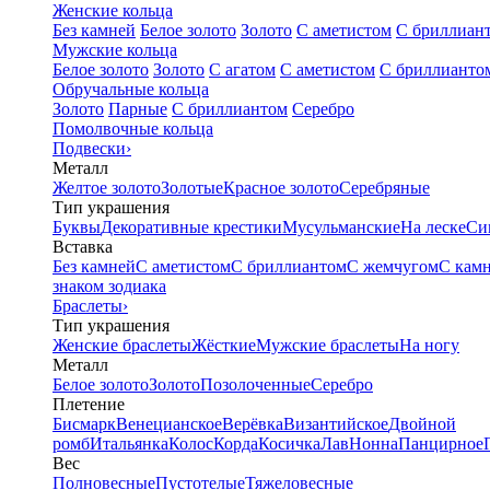
Женские кольца
Без камней
Белое золото
Золото
С аметистом
С бриллиан
Мужские кольца
Белое золото
Золото
С агатом
С аметистом
С бриллианто
Обручальные кольца
Золото
Парные
С бриллиантом
Серебро
Помолвочные кольца
Подвески
›
Металл
Желтое золото
Золотые
Красное золото
Серебряные
Тип украшения
Буквы
Декоративные крестики
Мусульманские
На леске
Си
Вставка
Без камней
С аметистом
С бриллиантом
С жемчугом
С кам
знаком зодиака
Браслеты
›
Тип украшения
Женские браслеты
Жёсткие
Мужские браслеты
На ногу
Металл
Белое золото
Золото
Позолоченные
Серебро
Плетение
Бисмарк
Венецианское
Верёвка
Византийское
Двойной
ромб
Итальянка
Колос
Корда
Косичка
Лав
Нонна
Панцирное
Вес
Полновесные
Пустотелые
Тяжеловесные