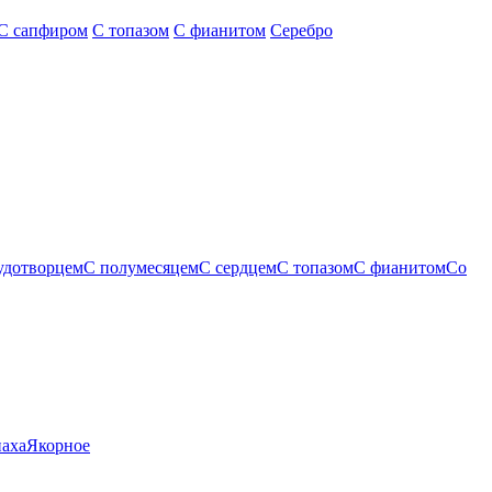
С сапфиром
С топазом
С фианитом
Серебро
удотворцем
С полумесяцем
С сердцем
С топазом
С фианитом
Со
паха
Якорное