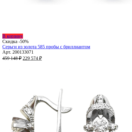
Этот
В корзину
товар
Скидка -50%
имеет
Серьги из золота 585 пробы с бриллиантом
несколько
Арт. 200133071
Первоначальная
вариаций.
Текущая
459 148
₽
229 574
₽
цена
Опции
цена:
составляла
можно
229
459
выбрать
574 ₽.
на
148 ₽.
странице
товара.