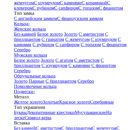
жемчугом
С изумрудом
С камнями
С керамикой
С
клевером
С рубином
С сапфиром
С топазом
С фианитом
Тип замка
С английским замком
С французским замком
Кольца
›
Женские кольца
Без камней
Белое золото
Золото
С аметистом
С
бриллиантом
С гранатом
С жемчугом
С изумрудом
С
камнями
С рубином
С сапфиром
С топазом
С фианитом
Серебро
Мужские кольца
Белое золото
Золото
С агатом
С аметистом
С
бриллиантом
С изумрудом
С камнями
С фианитом
Серебро
Обручальные кольца
Золото
Парные
С бриллиантом
Серебро
Помолвочные кольца
Подвески
›
Металл
Желтое золото
Золотые
Красное золото
Серебряные
Тип украшения
Буквы
Декоративные крестики
Мусульманские
На
леске
Символ веры
Вставка
Без камней
С аметистом
С бриллиантом
С жемчугом
С