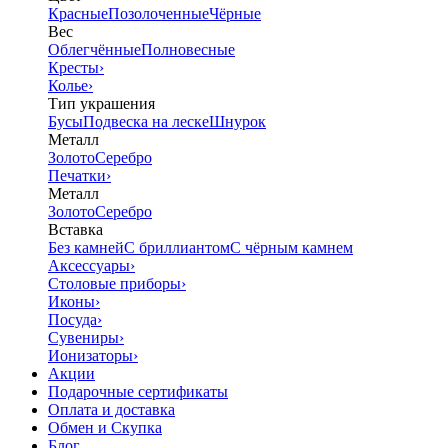
Красные
Позолоченные
Чёрные
Вес
Облегчённые
Полновесные
Кресты
›
Колье
›
Тип украшения
Бусы
Подвеска на леске
Шнурок
Металл
Золото
Серебро
Печатки
›
Металл
Золото
Серебро
Вставка
Без камней
С бриллиантом
С чёрным камнем
Аксессуары
›
Столовые приборы
›
Иконы
›
Посуда
›
Сувениры
›
Ионизаторы
›
Акции
Подарочные сертификаты
Оплата и доставка
Обмен и Скупка
Блог