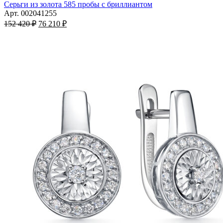
имеет
Серьги из золота 585 пробы с бриллиантом
несколько
Арт. 002041255
Первоначальная
вариаций.
Текущая
152 420
₽
76 210
₽
цена
Опции
цена:
составляла
можно
76
152
выбрать
210 ₽.
на
420 ₽.
странице
товара.