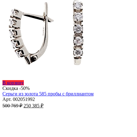
Этот
В корзину
товар
Скидка -50%
имеет
Серьги из золота 585 пробы с бриллиантом
несколько
Арт. 002051992
Первоначальная
вариаций.
Текущая
500 769
₽
250 385
₽
цена
Опции
цена:
составляла
можно
250
500
выбрать
385 ₽.
на
769 ₽.
странице