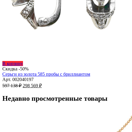
Этот
В корзину
товар
Скидка -50%
имеет
Серьги из золота 585 пробы с бриллиантом
несколько
Арт. 002040197
Первоначальная
вариаций.
Текущая
597 138
₽
298 569
₽
цена
Опции
цена:
составляла
можно
298
Недавно просмотренные товары
597
выбрать
569 ₽.
на
138 ₽.
странице
товара.