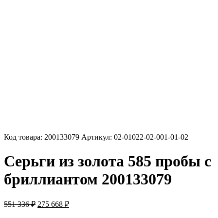
Код товара:
200133079
Артикул:
02-01022-02-001-01-02
Серьги из золота 585 пробы с
бриллиантом 200133079
Первоначальная
Текущая
551 336
₽
275 668
₽
цена
цена: