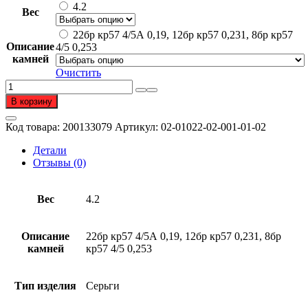
составляла
275
4.2
Вес
551
668 ₽.
336 ₽.
22бр кр57 4/5А 0,19, 12бр кр57 0,231, 8бр кр57
Описание
4/5 0,253
камней
Очистить
Количество
товара
В корзину
Серьги
из
Код товара:
200133079
Артикул:
02-01022-02-001-01-02
золота
585
Детали
пробы
Отзывы (0)
с
бриллиантом
Вес
4.2
Описание
22бр кр57 4/5А 0,19, 12бр кр57 0,231, 8бр
камней
кр57 4/5 0,253
Тип изделия
Серьги