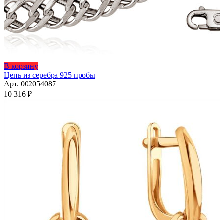
Этот
В корзину
товар
Цепь из серебра 925 пробы
имеет
Арт. 002054087
несколько
10 316
₽
вариаций.
Опции
можно
выбрать
на
странице
товара.