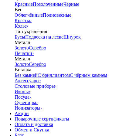
Красные
Позолоченные
Чёрные
Вес
Облегчённые
Полновесные
Кресты
›
Колье
›
Тип украшения
Бусы
Подвеска на леске
Шнурок
Металл
Золото
Серебро
Печатки
›
Металл
Золото
Серебро
Вставка
Без камней
С бриллиантом
С чёрным камнем
Аксессуары
›
Столовые приборы
›
Иконы
›
Посуда
›
Сувениры
›
Ионизаторы
›
Акции
Подарочные сертификаты
Оплата и доставка
Обмен и Скупка
Блог