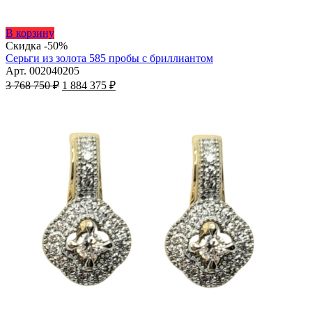
Этот
В корзину
товар
Скидка -50%
имеет
Серьги из золота 585 пробы с бриллиантом
несколько
Арт. 002040205
вариаций.
Первоначальная
Текущая
3 768 750
₽
1 884 375
₽
Опции
цена
цена:
можно
составляла
1
выбрать
3
884
на
768
375 ₽.
странице
750 ₽.
товара.