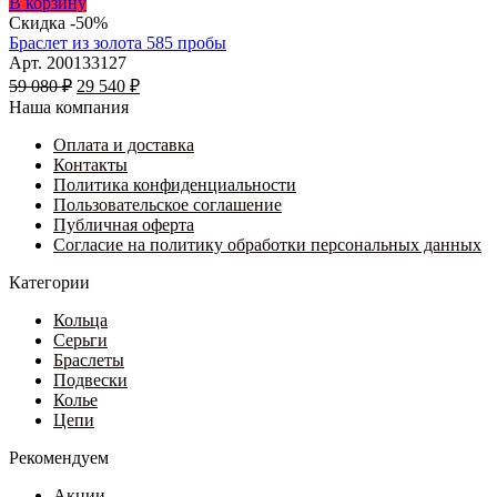
Этот
В корзину
товар
Скидка -50%
имеет
Браслет из золота 585 пробы
несколько
Арт. 200133127
Первоначальная
вариаций.
Текущая
59 080
₽
29 540
₽
цена
Опции
цена:
Наша компания
составляла
можно
29
59
выбрать
Оплата и доставка
540 ₽.
на
Контакты
080 ₽.
странице
Политика конфиденциальности
товара.
Пользовательское соглашение
Публичная оферта
Согласие на политику обработки персональных данных
Категории
Кольца
Серьги
Браслеты
Подвески
Колье
Цепи
Рекомендуем
Акции