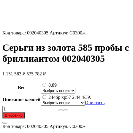
Код товара:
002040305
Артикул:
С0300ж
Серьги из золота 585 пробы с
бриллиантом 002040305
Первоначальная
Текущая
1 151 563
₽
575 782
₽
цена
цена:
составляла
575
8.89
Вес
1
782 ₽.
151
244бр кр57 2,44 4/3А
Описание камней
563 ₽.
Очистить
Количество
товара
В корзину
Серьги
из
Код товара:
002040305
Артикул:
С0300ж
золота