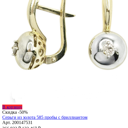
Этот
В корзину
товар
Скидка -50%
имеет
Серьги из золота 585 пробы с бриллиантом
несколько
Арт. 200147531
Первоначальная
вариаций.
Текущая