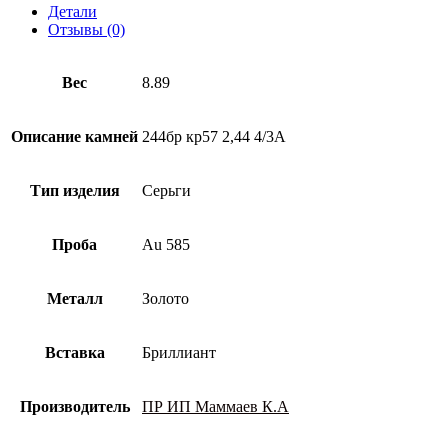
585
Детали
пробы
Отзывы (0)
с
бриллиантом
Вес
8.89
Описание камней
244бр кр57 2,44 4/3А
Тип изделия
Серьги
Проба
Au 585
Металл
Золото
Вставка
Бриллиант
Производитель
ПР ИП Маммаев К.А