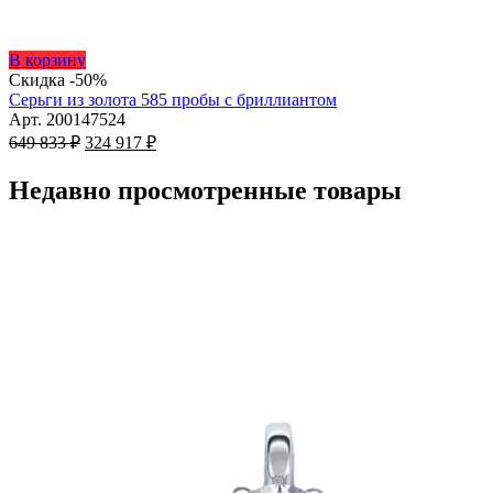
Этот
В корзину
товар
Скидка -50%
имеет
Серьги из золота 585 пробы с бриллиантом
несколько
Арт. 200147524
Первоначальная
вариаций.
Текущая
649 833
₽
324 917
₽
цена
Опции
цена:
составляла
можно
324
Недавно просмотренные товары
649
выбрать
917 ₽.
на
833 ₽.
странице
товара.