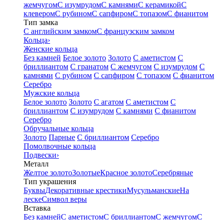
жемчугом
С изумрудом
С камнями
С керамикой
С
клевером
С рубином
С сапфиром
С топазом
С фианитом
Тип замка
С английским замком
С французским замком
Кольца
›
Женские кольца
Без камней
Белое золото
Золото
С аметистом
С
бриллиантом
С гранатом
С жемчугом
С изумрудом
С
камнями
С рубином
С сапфиром
С топазом
С фианитом
Серебро
Мужские кольца
Белое золото
Золото
С агатом
С аметистом
С
бриллиантом
С изумрудом
С камнями
С фианитом
Серебро
Обручальные кольца
Золото
Парные
С бриллиантом
Серебро
Помолвочные кольца
Подвески
›
Металл
Желтое золото
Золотые
Красное золото
Серебряные
Тип украшения
Буквы
Декоративные крестики
Мусульманские
На
леске
Символ веры
Вставка
Без камней
С аметистом
С бриллиантом
С жемчугом
С