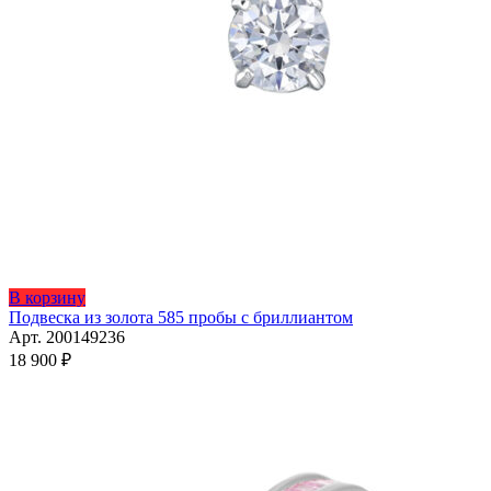
Этот
В корзину
товар
Подвеска из золота 585 пробы с бриллиантом
имеет
Арт. 200149236
несколько
18 900
₽
вариаций.
Опции
можно
выбрать
на
странице