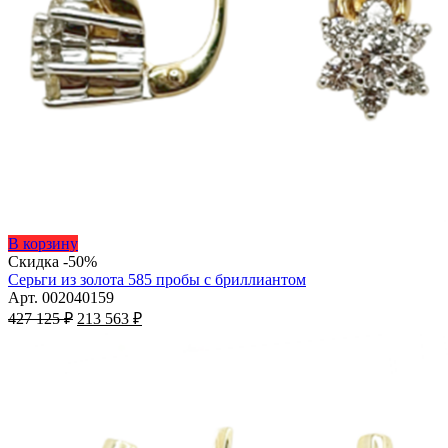
Этот
В корзину
товар
Скидка -50%
имеет
Серьги из золота 585 пробы с бриллиантом
несколько
Арт. 002040159
Первоначальная
вариаций.
Текущая
427 125
₽
213 563
₽
цена
Опции
цена:
составляла
можно
213
427
выбрать
563 ₽.
на
125 ₽.
странице
товара.