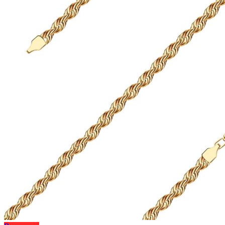
на
34
странице
595 ₽
товара.