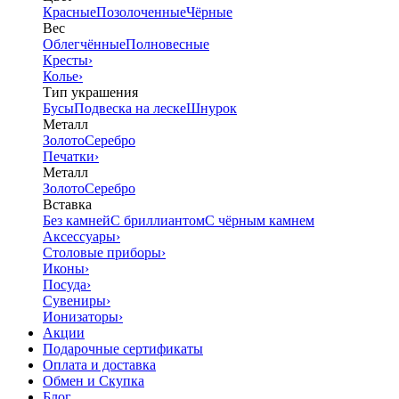
Красные
Позолоченные
Чёрные
Вес
Облегчённые
Полновесные
Кресты
›
Колье
›
Тип украшения
Бусы
Подвеска на леске
Шнурок
Металл
Золото
Серебро
Печатки
›
Металл
Золото
Серебро
Вставка
Без камней
С бриллиантом
С чёрным камнем
Аксессуары
›
Столовые приборы
›
Иконы
›
Посуда
›
Сувениры
›
Ионизаторы
›
Акции
Подарочные сертификаты
Оплата и доставка
Обмен и Скупка
Блог