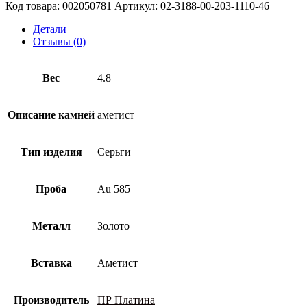
из
Код товара:
002050781
Артикул:
02-3188-00-203-1110-46
золота
585
Детали
пробы
Отзывы (0)
с
аметистом
Вес
4.8
Описание камней
аметист
Тип изделия
Серьги
Проба
Au 585
Металл
Золото
Вставка
Аметист
Производитель
ПР Платина