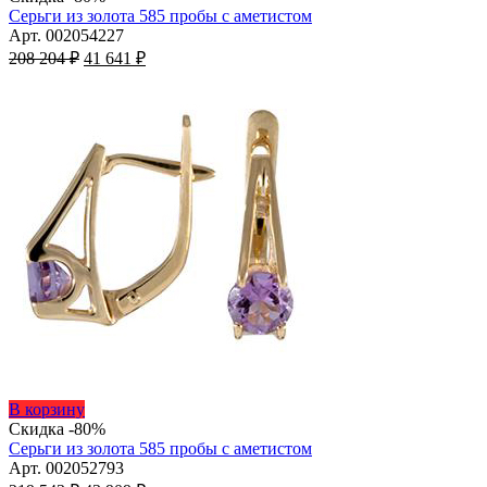
имеет
Серьги из золота 585 пробы с аметистом
несколько
Арт. 002054227
Первоначальная
вариаций.
Текущая
208 204
₽
41 641
₽
цена
Опции
цена:
составляла
можно
41
208
выбрать
641 ₽.
на
204 ₽.
странице
товара.
Этот
В корзину
товар
Скидка -80%
имеет
Серьги из золота 585 пробы с аметистом
несколько
Арт. 002052793
Первоначальная
вариаций.
Текущая