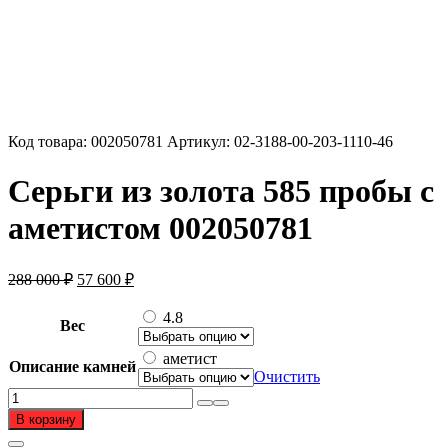
Код товара:
002050781
Артикул:
02-3188-00-203-1110-46
Серьги из золота 585 пробы с
аметистом 002050781
Первоначальная
Текущая
288 000
₽
57 600
₽
цена
цена:
составляла
57
4.8
Вес
288
600 ₽.
000 ₽.
аметист
Описание камней
Очистить
Количество
товара
В корзину
Серьги