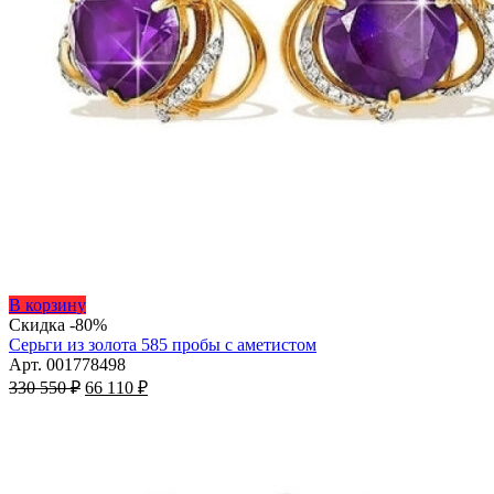
Этот
В корзину
товар
Скидка -80%
имеет
Серьги из золота 585 пробы с аметистом
несколько
Арт. 001778498
Первоначальная
вариаций.
Текущая
330 550
₽
66 110
₽
цена
Опции
цена:
составляла
можно
66
330
выбрать
110 ₽.
на
550 ₽.
странице