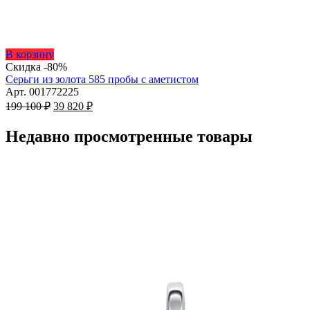
Этот
В корзину
товар
Скидка -80%
имеет
Серьги из золота 585 пробы с аметистом
несколько
Арт. 001772225
Первоначальная
вариаций.
Текущая
199 100
₽
39 820
₽
цена
Опции
цена:
составляла
можно
39
Недавно просмотренные товары
199
выбрать
820 ₽.
на
100 ₽.
странице
товара.