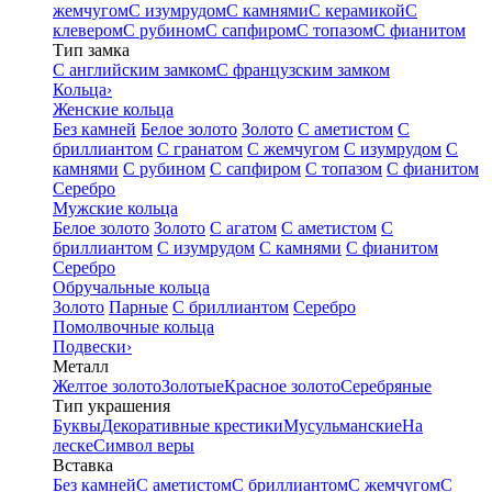
жемчугом
С изумрудом
С камнями
С керамикой
С
клевером
С рубином
С сапфиром
С топазом
С фианитом
Тип замка
С английским замком
С французским замком
Кольца
›
Женские кольца
Без камней
Белое золото
Золото
С аметистом
С
бриллиантом
С гранатом
С жемчугом
С изумрудом
С
камнями
С рубином
С сапфиром
С топазом
С фианитом
Серебро
Мужские кольца
Белое золото
Золото
С агатом
С аметистом
С
бриллиантом
С изумрудом
С камнями
С фианитом
Серебро
Обручальные кольца
Золото
Парные
С бриллиантом
Серебро
Помолвочные кольца
Подвески
›
Металл
Желтое золото
Золотые
Красное золото
Серебряные
Тип украшения
Буквы
Декоративные крестики
Мусульманские
На
леске
Символ веры
Вставка
Без камней
С аметистом
С бриллиантом
С жемчугом
С