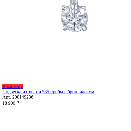
Этот
В корзину
товар
Подвеска из золота 585 пробы с бриллиантом
имеет
Арт. 200149236
несколько
18 900
₽
вариаций.
Опции
можно
выбрать
на