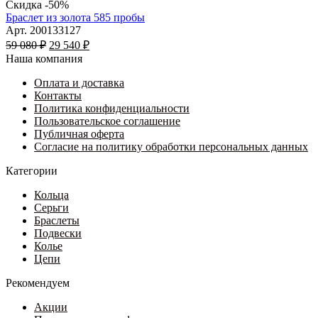
можно
635 ₽
товар
Скидка -50%
выбрать
имеет
–
Браслет из золота 585 пробы
на
несколько
34
Арт. 200133127
странице
Первоначальная
вариаций.
Текущая
595 ₽
59 080
₽
29 540
₽
товара.
цена
Опции
цена:
Наша компания
составляла
можно
29
59
выбрать
Оплата и доставка
540 ₽.
на
Контакты
080 ₽.
странице
Политика конфиденциальности
товара.
Пользовательское соглашение
Публичная оферта
Согласие на политику обработки персональных данных
Категории
Кольца
Серьги
Браслеты
Подвески
Колье
Цепи
Рекомендуем
Акции