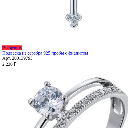
Этот
В корзину
товар
Подвеска из серебра 925 пробы с фианитом
имеет
Арт. 200139793
несколько
2 230
₽
вариаций.
Опции
можно
выбрать
на
странице
товара.