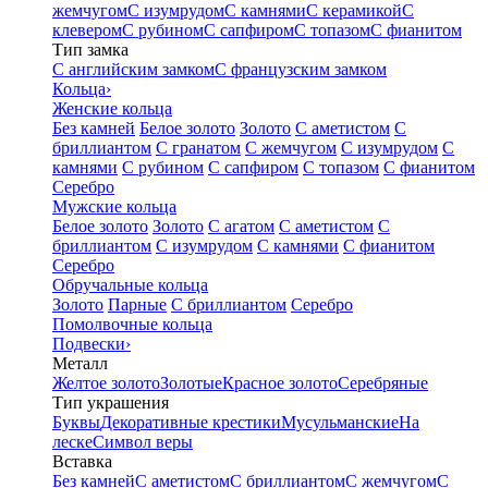
жемчугом
С изумрудом
С камнями
С керамикой
С
клевером
С рубином
С сапфиром
С топазом
С фианитом
Тип замка
С английским замком
С французским замком
Кольца
›
Женские кольца
Без камней
Белое золото
Золото
С аметистом
С
бриллиантом
С гранатом
С жемчугом
С изумрудом
С
камнями
С рубином
С сапфиром
С топазом
С фианитом
Серебро
Мужские кольца
Белое золото
Золото
С агатом
С аметистом
С
бриллиантом
С изумрудом
С камнями
С фианитом
Серебро
Обручальные кольца
Золото
Парные
С бриллиантом
Серебро
Помолвочные кольца
Подвески
›
Металл
Желтое золото
Золотые
Красное золото
Серебряные
Тип украшения
Буквы
Декоративные крестики
Мусульманские
На
леске
Символ веры
Вставка
Без камней
С аметистом
С бриллиантом
С жемчугом
С