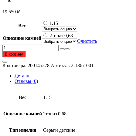
19 550
₽
1.15
Вес
2топаз 0,68
Описание камней
Очистить
Количество
товара
В корзину
Серьги
детские
Код товара:
200145278
Артикул:
2-1867-001
из
золота
Детали
585
Отзывы (0)
пробы
с
топазом
Вес
1.15
Описание камней
2топаз 0,68
Тип изделия
Серьги детские