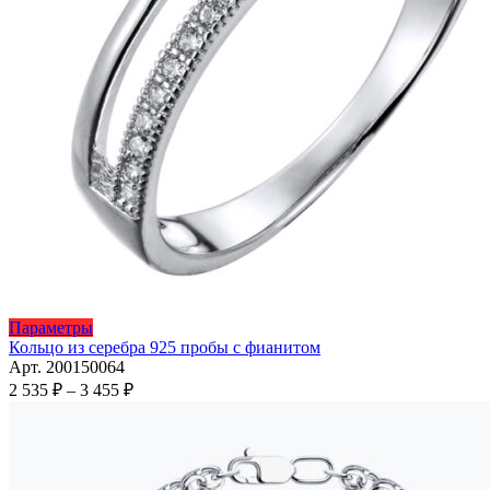
Этот
Параметры
товар
Кольцо из серебра 925 пробы с фианитом
имеет
Арт. 200150064
несколько
Диапазон
2 535
₽
–
3 455
₽
вариаций.
цен:
Опции
2
можно
535 ₽
выбрать
–
на
3