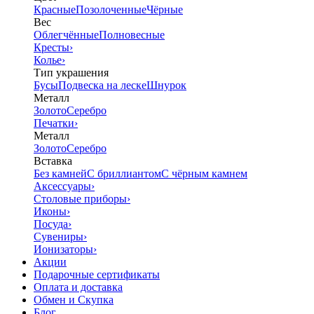
Красные
Позолоченные
Чёрные
Вес
Облегчённые
Полновесные
Кресты
›
Колье
›
Тип украшения
Бусы
Подвеска на леске
Шнурок
Металл
Золото
Серебро
Печатки
›
Металл
Золото
Серебро
Вставка
Без камней
С бриллиантом
С чёрным камнем
Аксессуары
›
Столовые приборы
›
Иконы
›
Посуда
›
Сувениры
›
Ионизаторы
›
Акции
Подарочные сертификаты
Оплата и доставка
Обмен и Скупка
Блог