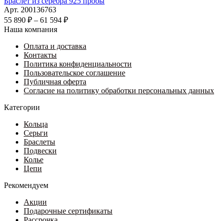
товар
Браслет из серебра 925 пробы
имеет
Арт. 200136763
несколько
Диапазон
55 890
₽
–
61 594
₽
вариаций.
цен:
Наша компания
Опции
55
можно
Оплата и доставка
890 ₽
выбрать
Контакты
–
на
Политика конфиденциальности
61
странице
Пользовательское соглашение
594 ₽
товара.
Публичная оферта
Согласие на политику обработки персональных данных
Категории
Кольца
Серьги
Браслеты
Подвески
Колье
Цепи
Рекомендуем
Акции
Подарочные сертификаты
Рассрочка