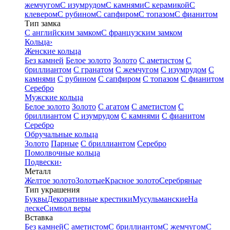
жемчугом
С изумрудом
С камнями
С керамикой
С
клевером
С рубином
С сапфиром
С топазом
С фианитом
Тип замка
С английским замком
С французским замком
Кольца
›
Женские кольца
Без камней
Белое золото
Золото
С аметистом
С
бриллиантом
С гранатом
С жемчугом
С изумрудом
С
камнями
С рубином
С сапфиром
С топазом
С фианитом
Серебро
Мужские кольца
Белое золото
Золото
С агатом
С аметистом
С
бриллиантом
С изумрудом
С камнями
С фианитом
Серебро
Обручальные кольца
Золото
Парные
С бриллиантом
Серебро
Помолвочные кольца
Подвески
›
Металл
Желтое золото
Золотые
Красное золото
Серебряные
Тип украшения
Буквы
Декоративные крестики
Мусульманские
На
леске
Символ веры
Вставка
Без камней
С аметистом
С бриллиантом
С жемчугом
С