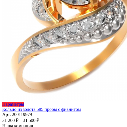
Этот
Параметры
товар
Кольцо из золота 585 пробы с фианитом
имеет
Арт. 200119979
несколько
Диапазон
31 200
₽
–
31 500
₽
вариаций.
цен:
Наша компания