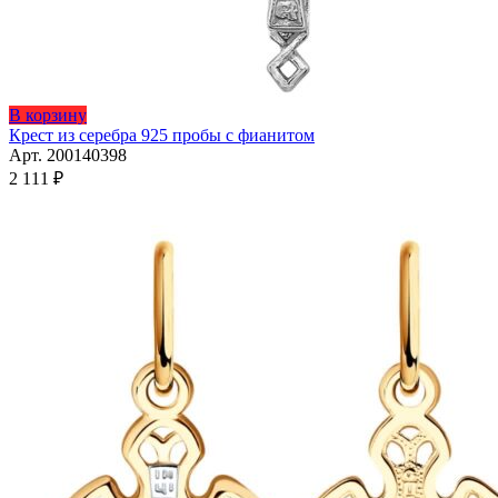
Этот
В корзину
товар
Крест из серебра 925 пробы с фианитом
имеет
Арт. 200140398
несколько
2 111
₽
вариаций.
Опции
можно
выбрать
на
странице
товара.