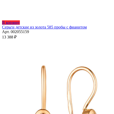
Этот
В корзину
товар
Серьги детские из золота 585 пробы с фианитом
имеет
Арт. 002055159
несколько
13 388
₽
вариаций.
Опции
можно
выбрать
на
странице
товара.