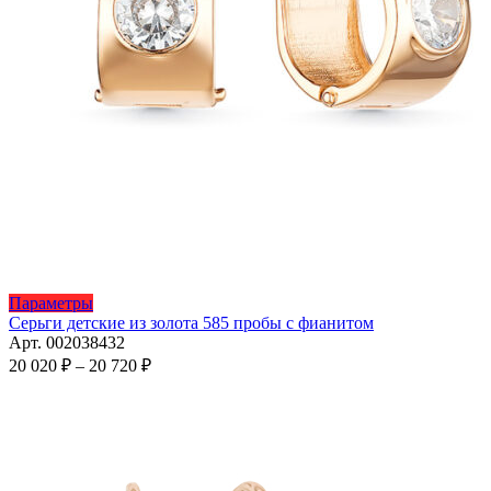
Этот
Параметры
товар
Серьги детские из золота 585 пробы с фианитом
имеет
Арт. 002038432
несколько
Диапазон
20 020
₽
–
20 720
₽
вариаций.
цен:
Опции
20
можно
020 ₽
выбрать
–
на
20
странице
720 ₽