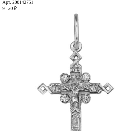
Арт. 200142751
9 120
₽