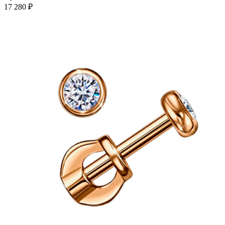
несколько
17 280
₽
вариаций.
Опции
можно
выбрать
на
странице
товара.