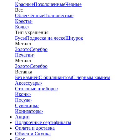
Красные
Позолоченные
Чёрные
Вес
Облегчённые
Полновесные
Кресты
›
Колье
›
Тип украшения
Бусы
Подвеска на леске
Шнурок
Металл
Золото
Серебро
Печатки
›
Металл
Золото
Серебро
Вставка
Без камней
С бриллиантом
С чёрным камнем
Аксессуары
›
Столовые приборы
›
Иконы
›
Посуда
›
Сувениры
›
Ионизаторы
›
Акции
Подарочные сертификаты
Оплата и доставка
Обмен и Скупка
Блог