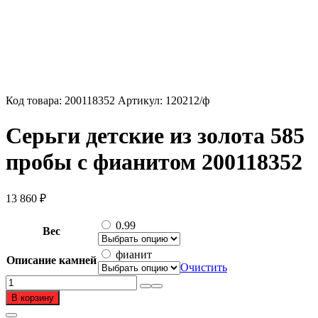
Код товара:
200118352
Артикул:
120212/ф
Серьги детские из золота 585
пробы с фианитом 200118352
13 860
₽
0.99
Вес
фианит
Описание камней
Очистить
Количество
товара
В корзину
Серьги