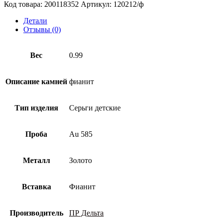
детские
Код товара:
200118352
Артикул:
120212/ф
из
золота
Детали
585
Отзывы (0)
пробы
с
фианитом
Вес
0.99
Описание камней
фианит
Тип изделия
Серьги детские
Проба
Au 585
Металл
Золото
Вставка
Фианит
Производитель
ПР Дельта