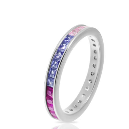
Опции
можно
выбрать
на
странице
товара.