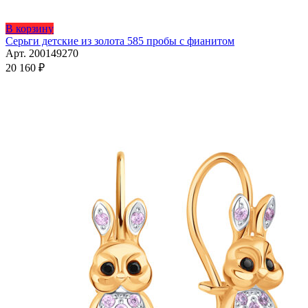
Этот
В корзину
товар
Серьги детские из золота 585 пробы с фианитом
имеет
Арт. 200149270
несколько
20 160
₽
вариаций.
Опции
можно
выбрать
на
странице
товара.