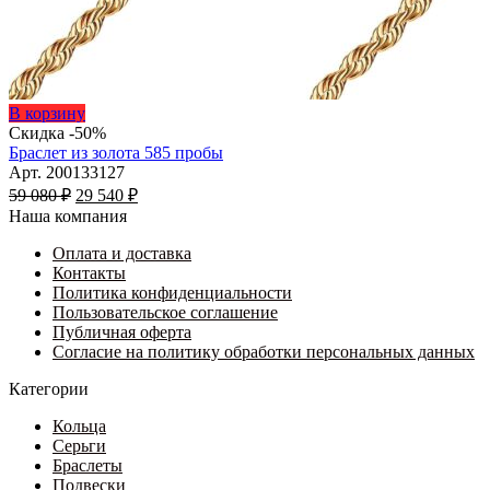
Этот
В корзину
товар
Скидка -50%
имеет
Браслет из золота 585 пробы
несколько
Арт. 200133127
Первоначальная
вариаций.
Текущая
59 080
₽
29 540
₽
цена
Опции
цена:
Наша компания
составляла
можно
29
59
выбрать
Оплата и доставка
540 ₽.
на
Контакты
080 ₽.
странице
Политика конфиденциальности
товара.
Пользовательское соглашение
Публичная оферта
Согласие на политику обработки персональных данных
Категории
Кольца
Серьги
Браслеты
Подвески