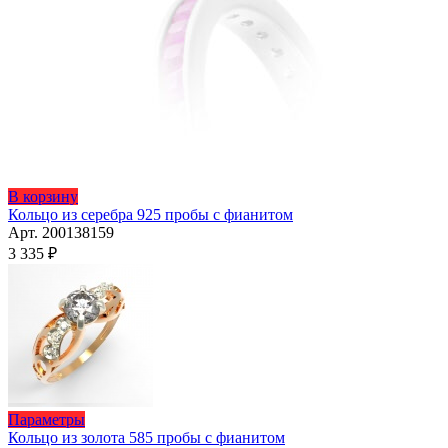
Этот
В корзину
товар
Кольцо из серебра 925 пробы с фианитом
имеет
Арт. 200138159
несколько
3 335
₽
вариаций.
Опции
можно
выбрать
на
странице
товара.
Этот
Параметры
товар
Кольцо из золота 585 пробы с фианитом