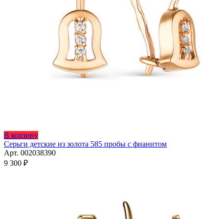
Этот
В корзину
товар
Серьги детские из золота 585 пробы с фианитом
имеет
Арт. 002038390
несколько
9 300
₽
вариаций.
Опции
можно
выбрать
на
странице