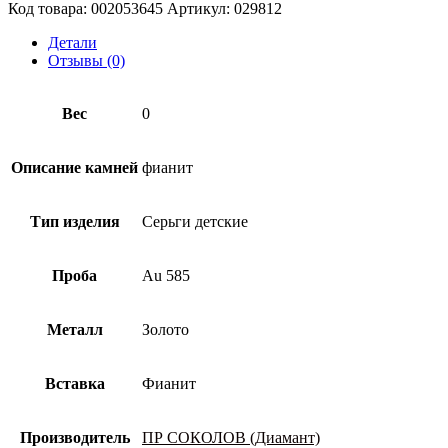
детские
Код товара:
002053645
Артикул:
029812
из
золота
Детали
585
Отзывы (0)
пробы
с
фианитом
Вес
0
Описание камней
фианит
Тип изделия
Серьги детские
Проба
Au 585
Металл
Золото
Вставка
Фианит
Производитель
ПР СОКОЛОВ (Диамант)