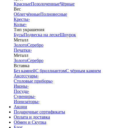
Красные
Позолоченные
Чёрные
Вес
Облегчённые
Полновесные
Кресты
›
Колье
›
Тип украшения
Бусы
Подвеска на леске
Шнурок
Металл
Золото
Серебро
Печатки
›
Металл
Золото
Серебро
Вставка
Без камней
С бриллиантом
С чёрным камнем
Аксессуары
›
Столовые приборы
›
Иконы
›
Посуда
›
Сувениры
›
Ионизаторы
›
Акции
Подарочные сертификаты
Оплата и доставка
Обмен и Скупка
Блог