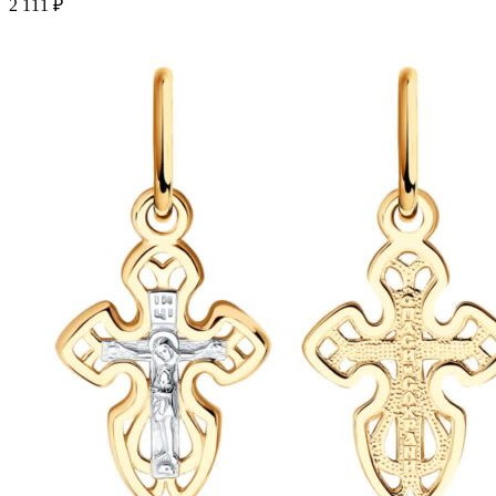
несколько
2 111
₽
вариаций.
Опции
можно
выбрать
на
странице
товара.