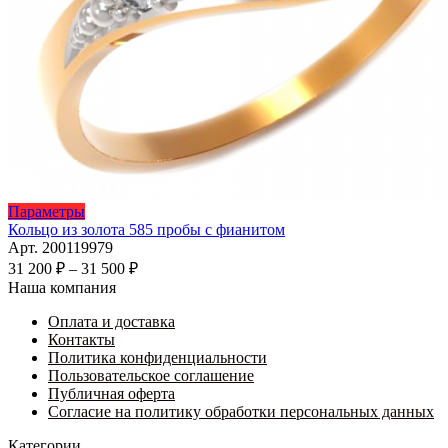
Этот
Параметры
товар
Кольцо из золота 585 пробы с фианитом
имеет
Арт. 200119979
несколько
Диапазон
31 200
₽
–
31 500
₽
вариаций.
цен:
Наша компания
Опции
31
можно
Оплата и доставка
200 ₽
выбрать
Контакты
–
на
Политика конфиденциальности
31
странице
Пользовательское соглашение
500 ₽
товара.
Публичная оферта
Согласие на политику обработки персональных данных
Категории