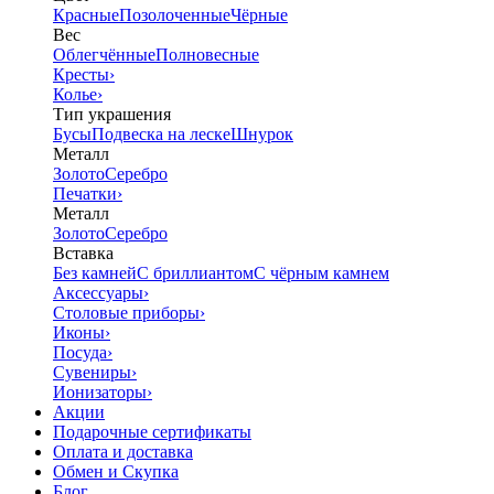
Красные
Позолоченные
Чёрные
Вес
Облегчённые
Полновесные
Кресты
›
Колье
›
Тип украшения
Бусы
Подвеска на леске
Шнурок
Металл
Золото
Серебро
Печатки
›
Металл
Золото
Серебро
Вставка
Без камней
С бриллиантом
С чёрным камнем
Аксессуары
›
Столовые приборы
›
Иконы
›
Посуда
›
Сувениры
›
Ионизаторы
›
Акции
Подарочные сертификаты
Оплата и доставка
Обмен и Скупка
Блог