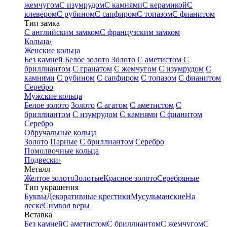
жемчугом
С изумрудом
С камнями
С керамикой
С
клевером
С рубином
С сапфиром
С топазом
С фианитом
Тип замка
С английским замком
С французским замком
Кольца
›
Женские кольца
Без камней
Белое золото
Золото
С аметистом
С
бриллиантом
С гранатом
С жемчугом
С изумрудом
С
камнями
С рубином
С сапфиром
С топазом
С фианитом
Серебро
Мужские кольца
Белое золото
Золото
С агатом
С аметистом
С
бриллиантом
С изумрудом
С камнями
С фианитом
Серебро
Обручальные кольца
Золото
Парные
С бриллиантом
Серебро
Помолвочные кольца
Подвески
›
Металл
Желтое золото
Золотые
Красное золото
Серебряные
Тип украшения
Буквы
Декоративные крестики
Мусульманские
На
леске
Символ веры
Вставка
Без камней
С аметистом
С бриллиантом
С жемчугом
С