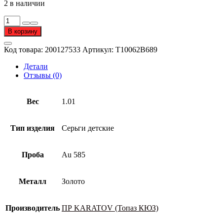
2 в наличии
Количество
товара
В корзину
Серьги
детские
Код товара:
200127533
Артикул:
Т10062В689
из
золота
Детали
585
Отзывы (0)
пробы
Вес
1.01
Тип изделия
Серьги детские
Проба
Au 585
Металл
Золото
Производитель
ПР KARATOV (Топаз КЮЗ)