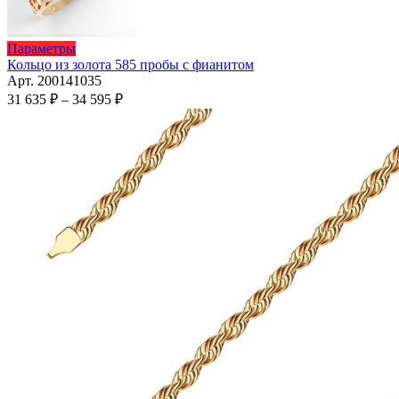
товара.
Этот
Параметры
товар
Кольцо из золота 585 пробы с фианитом
имеет
Арт. 200141035
несколько
Диапазон
31 635
₽
–
34 595
₽
вариаций.
цен:
Опции
31
можно
635 ₽
выбрать
–
на
34
странице
595 ₽
товара.