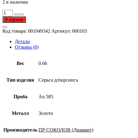
2 в наличии
Количество
товара
В корзину
Серьга
д/
Код товара:
001949342
Артикул:
060103
пирсинга
из
Детали
золота
Отзывы (0)
585
пробы
Вес
0.66
Тип изделия
Серьга д/пирсинга
Проба
Au 585
Металл
Золото
Производитель
ПР СОКОЛОВ (Диамант)