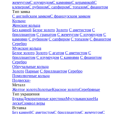
жемчугом
С изумрудом
С камнями
С керамикой
С
клевером
С рубином
С сапфиром
С топазом
С фианитом
Тип замка
С английским замком
С французским замком
Кольца
›
Женские кольца
Без камней
Белое золото
Золото
С аметистом
С
бриллиантом
С гранатом
С жемчугом
С изумрудом
С
камнями
С рубином
С сапфиром
С топазом
С фианитом
Серебро
Мужские кольца
Белое золото
Золото
С агатом
С аметистом
С
бриллиантом
С изумрудом
С камнями
С фианитом
Серебро
Обручальные кольца
Золото
Парные
С бриллиантом
Серебро
Помолвочные кольца
Подвески
›
Металл
Желтое золото
Золотые
Красное золото
Серебряные
Тип украшения
Буквы
Декоративные крестики
Мусульманские
На
леске
Символ веры
Вставка
Без камней
С аметистом
С бриллиантом
С жемчугом
С