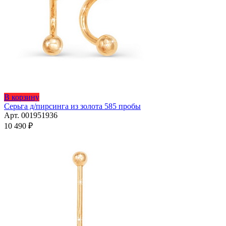
В корзину
Серьга д/пирсинга из золота 585 пробы
Арт. 001951936
10 490
₽