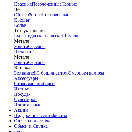
Красные
Позолоченные
Чёрные
Вес
Облегчённые
Полновесные
Кресты
›
Колье
›
Тип украшения
Бусы
Подвеска на леске
Шнурок
Металл
Золото
Серебро
Печатки
›
Металл
Золото
Серебро
Вставка
Без камней
С бриллиантом
С чёрным камнем
Аксессуары
›
Столовые приборы
›
Иконы
›
Посуда
›
Сувениры
›
Ионизаторы
›
Акции
Подарочные сертификаты
Оплата и доставка
Обмен и Скупка
Блог