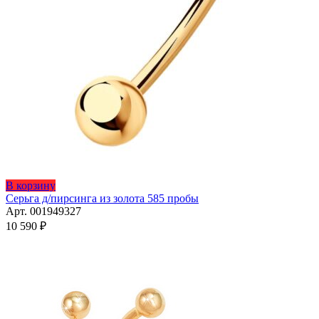
В корзину
Серьга д/пирсинга из золота 585 пробы
Арт. 001949327
10 590
₽