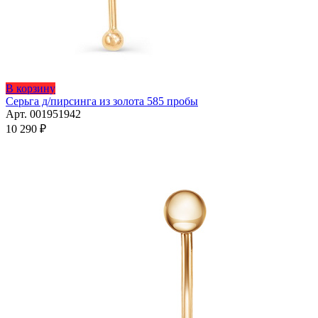
В корзину
Серьга д/пирсинга из золота 585 пробы
Арт. 001951942
10 290
₽