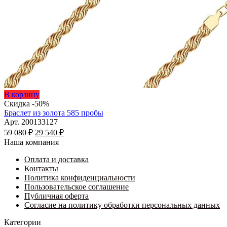
Этот
В корзину
товар
Скидка -50%
имеет
Браслет из золота 585 пробы
несколько
Арт. 200133127
Первоначальная
вариаций.
Текущая
59 080
₽
29 540
₽
цена
Опции
цена:
Наша компания
составляла
можно
29
59
выбрать
Оплата и доставка
540 ₽.
на
Контакты
080 ₽.
странице
Политика конфиденциальности
товара.
Пользовательское соглашение
Публичная оферта
Согласие на политику обработки персональных данных
Категории