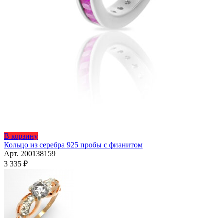
Этот
В корзину
товар
Кольцо из серебра 925 пробы с фианитом
имеет
Арт. 200138159
несколько
3 335
₽
вариаций.
Опции
можно
выбрать
на
странице