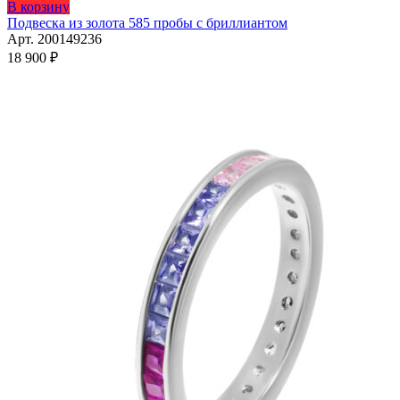
Этот
В корзину
товар
Подвеска из золота 585 пробы с бриллиантом
имеет
Арт. 200149236
несколько
18 900
₽
вариаций.
Опции
можно
выбрать
на
странице
товара.