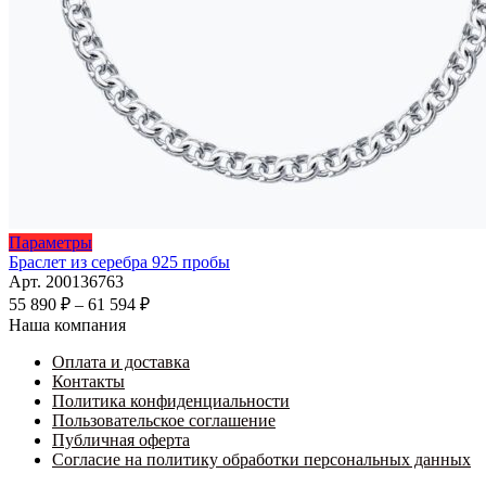
Этот
Параметры
товар
Браслет из серебра 925 пробы
имеет
Арт. 200136763
несколько
Диапазон
55 890
₽
–
61 594
₽
вариаций.
цен:
Наша компания
Опции
55
можно
Оплата и доставка
890 ₽
выбрать
Контакты
–
на
Политика конфиденциальности
61
странице
Пользовательское соглашение
594 ₽
товара.
Публичная оферта
Согласие на политику обработки персональных данных