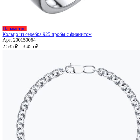
Этот
Параметры
товар
Кольцо из серебра 925 пробы с фианитом
имеет
Арт. 200150064
несколько
Диапазон
2 535
₽
–
3 455
₽
вариаций.
цен:
Опции
2
можно
535 ₽
выбрать
–
на
3
странице
455 ₽
товара.