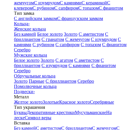
жемчугом
С изумрудом
С камнями
С керамикой
С
клевером
С рубином
С сапфиром
С топазом
С фианитом
Тип замка
С английским замком
С французским замком
Кольца
›
Женские кольца
Без камней
Белое золото
Золото
С аметистом
С
бриллиантом
С гранатом
С жемчугом
С изумрудом
С
камнями
С рубином
С сапфиром
С топазом
С фианитом
Серебро
Мужские кольца
Белое золото
Золото
С агатом
С аметистом
С
бриллиантом
С изумрудом
С камнями
С фианитом
Серебро
Обручальные кольца
Золото
Парные
С бриллиантом
Серебро
Помолвочные кольца
Подвески
›
Металл
Желтое золото
Золотые
Красное золото
Серебряные
Тип украшения
Буквы
Декоративные крестики
Мусульманские
На
леске
Символ веры
Вставка
Без камней
С аметистом
С бриллиантом
С жемчугом
С