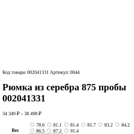
Код товара:
002041331
Артикул:
0044
Рюмка из серебра 875 пробы
002041331
Диапазон
34 349
₽
–
38 498
₽
цен:
34
78.6
81.1
81.4
81.7
83.2
84.2
349 ₽
Вес
86.5
87.2
91.4