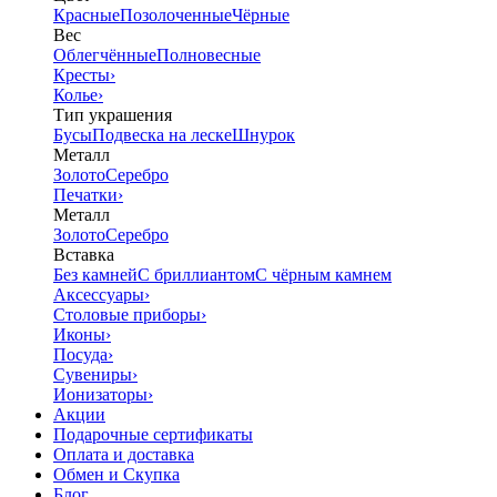
Красные
Позолоченные
Чёрные
Вес
Облегчённые
Полновесные
Кресты
›
Колье
›
Тип украшения
Бусы
Подвеска на леске
Шнурок
Металл
Золото
Серебро
Печатки
›
Металл
Золото
Серебро
Вставка
Без камней
С бриллиантом
С чёрным камнем
Аксессуары
›
Столовые приборы
›
Иконы
›
Посуда
›
Сувениры
›
Ионизаторы
›
Акции
Подарочные сертификаты
Оплата и доставка
Обмен и Скупка
Блог