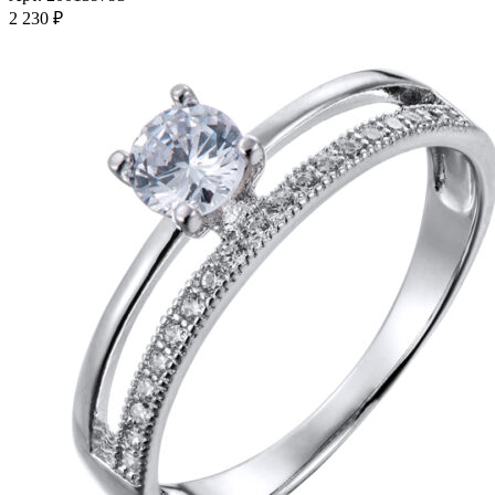
несколько
2 230
₽
вариаций.
Опции
можно
выбрать
на
странице
товара.