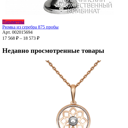
Этот
Параметры
товар
Рюмка из серебра 875 пробы
имеет
Арт. 002015694
несколько
Диапазон
17 568
₽
–
18 573
₽
вариаций.
цен:
Опции
17
Недавно просмотренные товары
можно
568 ₽
выбрать
–
на
18
странице
573 ₽
товара.