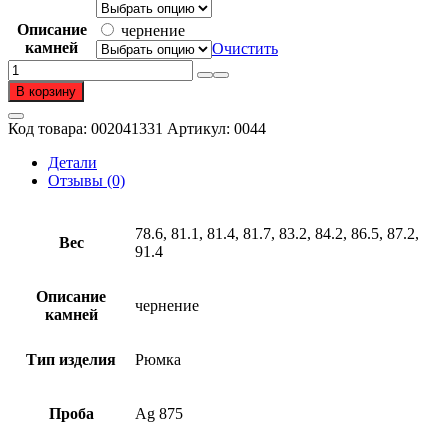
–
38
Описание
чернение
498 ₽
камней
Очистить
Количество
товара
В корзину
Рюмка
из
Код товара:
002041331
Артикул:
0044
серебра
875
Детали
пробы
Отзывы (0)
78.6, 81.1, 81.4, 81.7, 83.2, 84.2, 86.5, 87.2,
Вес
91.4
Описание
чернение
камней
Тип изделия
Рюмка
Проба
Ag 875