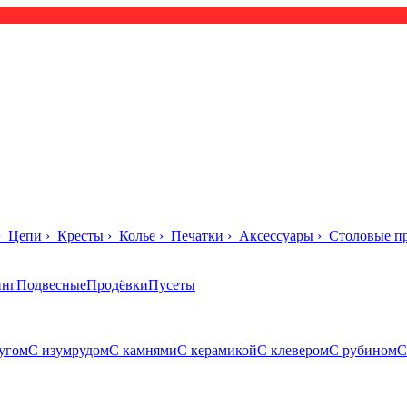
›
Цепи
›
Кресты
›
Колье
›
Печатки
›
Аксессуары
›
Столовые п
инг
Подвесные
Продёвки
Пусеты
угом
С изумрудом
С камнями
С керамикой
С клевером
С рубином
С