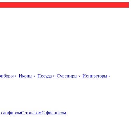
риборы
›
Иконы
›
Посуда
›
Сувениры
›
Ионизаторы
›
 сапфиром
С топазом
С фианитом