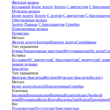
Женские кольца
Без камней
Белое золото
Золото
С аметистом
С бриллиан
Мужские кольца
Белое золото
Золото
С агатом
С аметистом
С бриллианто
Обручальные кольца
Золото
Парные
С бриллиантом
Серебро
Помолвочные кольца
Подвески
›
Металл
Желтое золото
Золотые
Красное золото
Серебряные
Тип украшения
Буквы
Декоративные крестики
Мусульманские
На леске
Си
Вставка
Без камней
С аметистом
С бриллиантом
С жемчугом
С кам
знаком зодиака
Браслеты
›
Тип украшения
Женские браслеты
Жёсткие
Мужские браслеты
На ногу
Металл
Белое золото
Золото
Позолоченные
Серебро
Плетение
Бисмарк
Венецианское
Верёвка
Византийское
Двойной
ромб
Итальянка
Колос
Корда
Косичка
Лав
Нонна
Панцирное
Вес
Полновесные
Пустотелые
Тяжеловесные