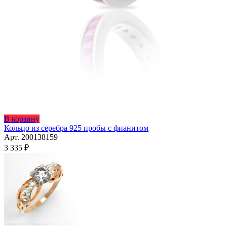
Этот
В корзину
товар
Кольцо из серебра 925 пробы с фианитом
имеет
Арт. 200138159
несколько
3 335
₽
вариаций.
Опции
можно
выбрать
на
странице
товара.