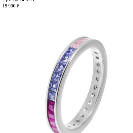
несколько
18 900
₽
вариаций.
Опции
можно
выбрать
на
странице
товара.