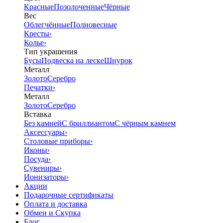
Красные
Позолоченные
Чёрные
Вес
Облегчённые
Полновесные
Кресты
›
Колье
›
Тип украшения
Бусы
Подвеска на леске
Шнурок
Металл
Золото
Серебро
Печатки
›
Металл
Золото
Серебро
Вставка
Без камней
С бриллиантом
С чёрным камнем
Аксессуары
›
Столовые приборы
›
Иконы
›
Посуда
›
Сувениры
›
Ионизаторы
›
Акции
Подарочные сертификаты
Оплата и доставка
Обмен и Скупка
Блог