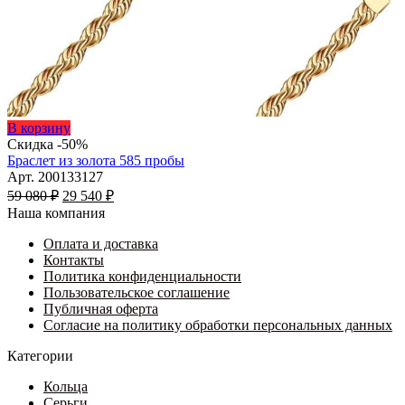
Этот
В корзину
товар
Скидка -50%
имеет
Браслет из золота 585 пробы
несколько
Арт. 200133127
Первоначальная
вариаций.
Текущая
59 080
₽
29 540
₽
цена
Опции
цена:
Наша компания
составляла
можно
29
59
выбрать
Оплата и доставка
540 ₽.
на
Контакты
080 ₽.
странице
Политика конфиденциальности
товара.
Пользовательское соглашение
Публичная оферта
Согласие на политику обработки персональных данных
Категории
Кольца
Серьги