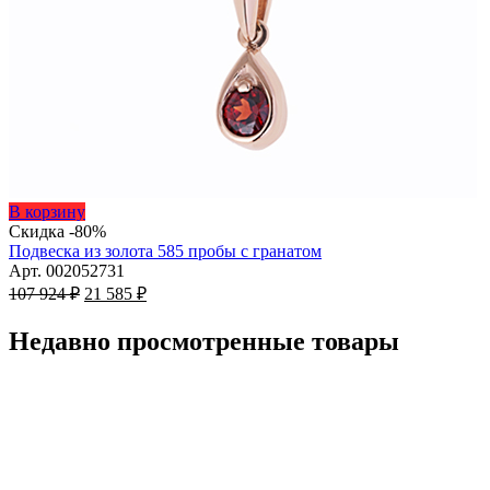
Этот
В корзину
товар
Скидка -80%
имеет
Подвеска из золота 585 пробы с гранатом
несколько
Арт. 002052731
Первоначальная
вариаций.
Текущая
107 924
₽
21 585
₽
цена
Опции
цена:
составляла
можно
21
Недавно просмотренные товары
107
выбрать
585 ₽.
на
924 ₽.
странице
товара.