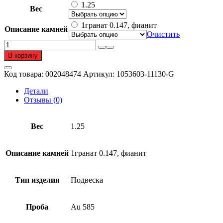
составляла
18
1.25
Вес
94
816 ₽.
078 ₽.
1гранат 0.147, фианит
Описание камней
Очистить
Количество
товара
В корзину
Подвеска
из
Код товара:
002048474
Артикул:
1053603-11130-G
золота
585
Детали
пробы
Отзывы (0)
с
гранатом
Вес
1.25
Описание камней
1гранат 0.147, фианит
Тип изделия
Подвеска
Проба
Au 585