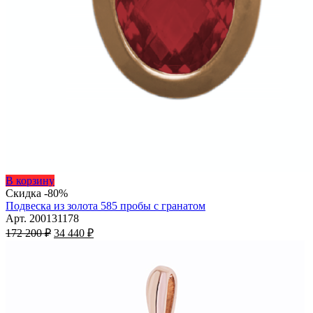
Этот
В корзину
товар
Скидка -80%
имеет
Подвеска из золота 585 пробы с гранатом
несколько
Арт. 200131178
Первоначальная
вариаций.
Текущая
172 200
₽
34 440
₽
цена
Опции
цена:
составляла
можно
34
172
выбрать
440 ₽.
на
200 ₽.
странице
товара.