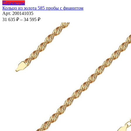
Этот
Параметры
товар
Кольцо из золота 585 пробы с фианитом
имеет
Арт. 200141035
несколько
Диапазон
31 635
₽
–
34 595
₽
вариаций.
цен:
Опции
31
можно
635 ₽
выбрать
–
на
34
странице
595 ₽
товара.