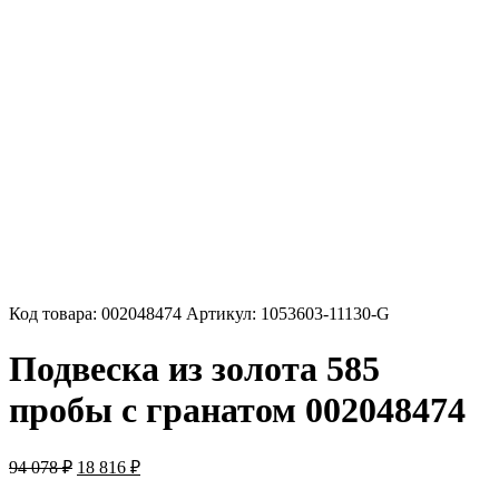
Код товара:
002048474
Артикул:
1053603-11130-G
Подвеска из золота 585
пробы с гранатом 002048474
Первоначальная
Текущая
94 078
₽
18 816
₽
цена
цена: