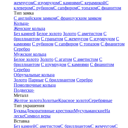
жемчугом
С изумрудом
С камнями
С керамикой
С
клевером
С рубином
С сапфиром
С топазом
С фианитом
Тип замка
С английским замком
С французским замком
Кольца
›
Женские кольца
Без камней
Белое золото
Золото
С аметистом
С
бриллиантом
С гранатом
С жемчугом
С изумрудом
С
камнями
С рубином
С сапфиром
С топазом
С фианитом
Серебро
Мужские кольца
Белое золото
Золото
С агатом
С аметистом
С
бриллиантом
С изумрудом
С камнями
С фианитом
Серебро
Обручальные кольца
Золото
Парные
С бриллиантом
Серебро
Помолвочные кольца
Подвески
›
Металл
Желтое золото
Золотые
Красное золото
Серебряные
Тип украшения
Буквы
Декоративные крестики
Мусульманские
На
леске
Символ веры
Вставка
Без камней
С аметистом
С бриллиантом
С жемчугом
С