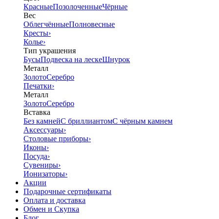
Красные
Позолоченные
Чёрные
Вес
Облегчённые
Полновесные
Кресты
›
Колье
›
Тип украшения
Бусы
Подвеска на леске
Шнурок
Металл
Золото
Серебро
Печатки
›
Металл
Золото
Серебро
Вставка
Без камней
С бриллиантом
С чёрным камнем
Аксессуары
›
Столовые приборы
›
Иконы
›
Посуда
›
Сувениры
›
Ионизаторы
›
Акции
Подарочные сертификаты
Оплата и доставка
Обмен и Скупка
Блог