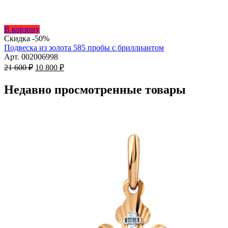
Этот
В корзину
товар
Скидка -50%
имеет
Подвеска из золота 585 пробы с бриллиантом
несколько
Арт. 002006998
Первоначальная
вариаций.
Текущая
21 600
₽
10 800
₽
цена
Опции
цена:
составляла
можно
10
Недавно просмотренные товары
21
выбрать
800 ₽.
на
600 ₽.
странице
товара.