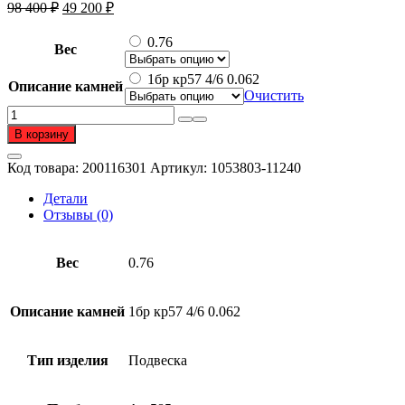
Первоначальная
Текущая
98 400
₽
49 200
₽
цена
цена:
составляла
49
0.76
Вес
98
200 ₽.
400 ₽.
1бр кр57 4/6 0.062
Описание камней
Очистить
Количество
товара
В корзину
Подвеска
из
Код товара:
200116301
Артикул:
1053803-11240
золота
585
Детали
пробы
Отзывы (0)
с
бриллиантом
Вес
0.76
Описание камней
1бр кр57 4/6 0.062
Тип изделия
Подвеска