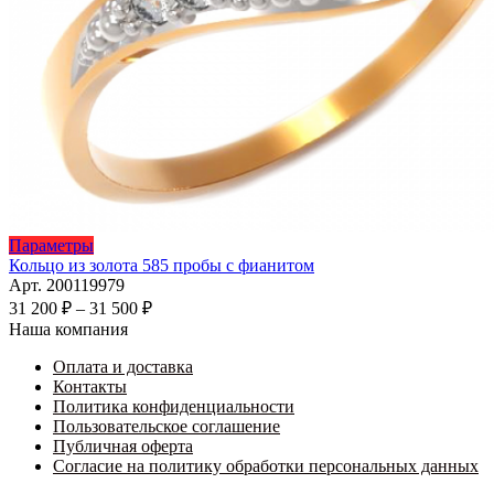
Этот
Параметры
товар
Кольцо из золота 585 пробы с фианитом
имеет
Арт. 200119979
несколько
Диапазон
31 200
₽
–
31 500
₽
вариаций.
цен:
Наша компания
Опции
31
можно
Оплата и доставка
200 ₽
выбрать
Контакты
–
на
Политика конфиденциальности
31
странице
Пользовательское соглашение
500 ₽
товара.
Публичная оферта
Согласие на политику обработки персональных данных