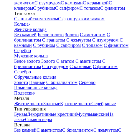
жемчугом
С изумрудом
С камнями
С керамикой
С
клевером
С рубином
С сапфиром
С топазом
С фианитом
Тип замка
С английским замком
С французским замком
Кольца
›
Женские кольца
Без камней
Белое золото
Золото
С аметистом
С
бриллиантом
С гранатом
С жемчугом
С изумрудом
С
камнями
С рубином
С сапфиром
С топазом
С фианитом
Серебро
Мужские кольца
Белое золото
Золото
С агатом
С аметистом
С
бриллиантом
С изумрудом
С камнями
С фианитом
Серебро
Обручальные кольца
Золото
Парные
С бриллиантом
Серебро
Помолвочные кольца
Подвески
›
Металл
Желтое золото
Золотые
Красное золото
Серебряные
Тип украшения
Буквы
Декоративные крестики
Мусульманские
На
леске
Символ веры
Вставка
Без камней
С аметистом
С бриллиантом
С жемчугом
С