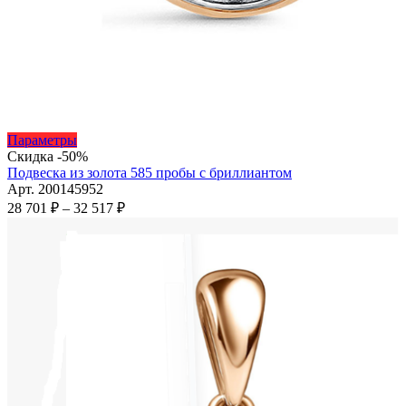
Этот
Параметры
товар
Скидка -50%
имеет
Подвеска из золота 585 пробы с бриллиантом
несколько
Арт. 200145952
вариаций.
Диапазон
28 701
₽
–
32 517
₽
Опции
цен:
можно
28
выбрать
701 ₽
на
–
странице
32
товара.
517 ₽