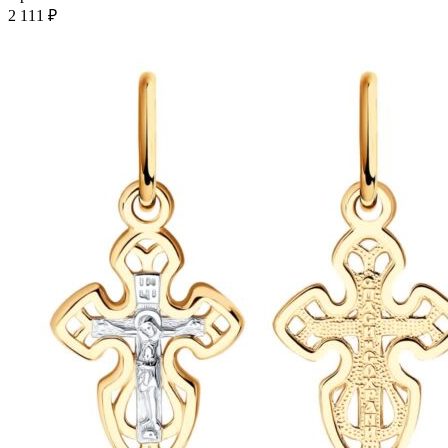
несколько
2 111
₽
вариаций.
Опции
можно
выбрать
на
странице
товара.