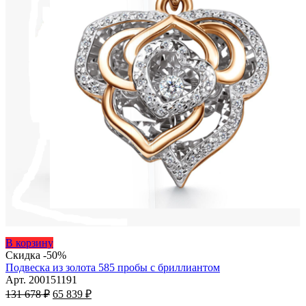
Этот
В корзину
товар
Скидка -50%
имеет
Подвеска из золота 585 пробы с бриллиантом
несколько
Арт. 200151191
Первоначальная
вариаций.
Текущая
131 678
₽
65 839
₽
цена
Опции
цена: