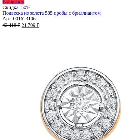
Этот
В корзину
товар
Скидка -50%
имеет
Подвеска из золота 585 пробы с бриллиантом
несколько
Арт. 001623106
Первоначальная
вариаций.
Текущая
43 418
₽
21 709
₽
цена
Опции
цена:
составляла
можно
21
43
выбрать
709 ₽.
на
418 ₽.
странице
товара.