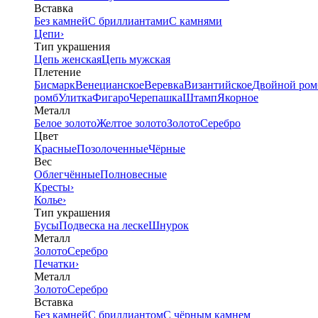
Вставка
Без камней
С бриллиантами
С камнями
Цепи
›
Тип украшения
Цепь женская
Цепь мужская
Плетение
Бисмарк
Венецианское
Веревка
Византийское
Двойной ром
ромб
Улитка
Фигаро
Черепашка
Штамп
Якорное
Металл
Белое золото
Желтое золото
Золото
Серебро
Цвет
Красные
Позолоченные
Чёрные
Вес
Облегчённые
Полновесные
Кресты
›
Колье
›
Тип украшения
Бусы
Подвеска на леске
Шнурок
Металл
Золото
Серебро
Печатки
›
Металл
Золото
Серебро
Вставка
Без камней
С бриллиантом
С чёрным камнем