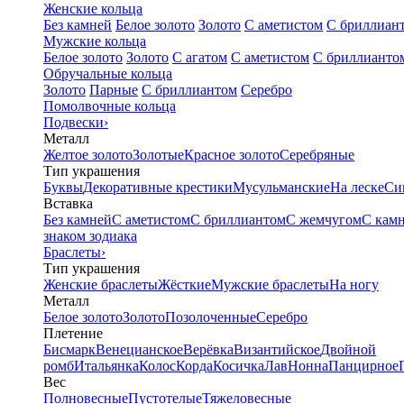
Женские кольца
Без камней
Белое золото
Золото
С аметистом
С бриллиан
Мужские кольца
Белое золото
Золото
С агатом
С аметистом
С бриллианто
Обручальные кольца
Золото
Парные
С бриллиантом
Серебро
Помолвочные кольца
Подвески
›
Металл
Желтое золото
Золотые
Красное золото
Серебряные
Тип украшения
Буквы
Декоративные крестики
Мусульманские
На леске
Си
Вставка
Без камней
С аметистом
С бриллиантом
С жемчугом
С кам
знаком зодиака
Браслеты
›
Тип украшения
Женские браслеты
Жёсткие
Мужские браслеты
На ногу
Металл
Белое золото
Золото
Позолоченные
Серебро
Плетение
Бисмарк
Венецианское
Верёвка
Византийское
Двойной
ромб
Итальянка
Колос
Корда
Косичка
Лав
Нонна
Панцирное
Вес
Полновесные
Пустотелые
Тяжеловесные