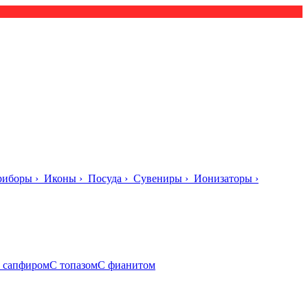
риборы
›
Иконы
›
Посуда
›
Сувениры
›
Ионизаторы
›
 сапфиром
С топазом
С фианитом