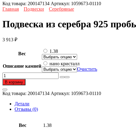
Код товара:
200147134
Артикул:
1059673-01110
Главная
Подвески
Серебряные
Подвеска из серебра 925 проб
3 913
₽
1.38
Вес
нано кристалл
Описание камней
Очистить
Количество
товара
В корзину
Подвеска
из
Код товара:
200147134
Артикул:
1059673-01110
серебра
925
Детали
пробы
Отзывы (0)
с
кристаллом
Вес
1.38