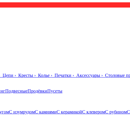
›
Цепи
›
Кресты
›
Колье
›
Печатки
›
Аксессуары
›
Столовые п
инг
Подвесные
Продёвки
Пусеты
угом
С изумрудом
С камнями
С керамикой
С клевером
С рубином
С