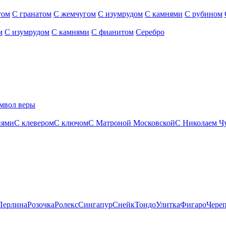
том
С гранатом
С жемчугом
С изумрудом
С камнями
С рубином
м
С изумрудом
С камнями
С фианитом
Серебро
мвол веры
нями
С клевером
С ключом
С Матроной Московской
С Николаем Ч
Перлина
Розочка
Ролекс
Сингапур
Снейк
Тондо
Улитка
Фигаро
Чере