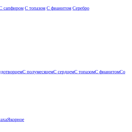
С сапфиром
С топазом
С фианитом
Серебро
удотворцем
С полумесяцем
С сердцем
С топазом
С фианитом
Со
паха
Якорное