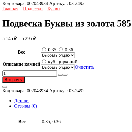
Код товара:
002043934
Артикул:
03-2492
Главная
Подвески
Буквы
Подвеска Буквы из золота 58
Диапазон
5 145
₽
–
5 295
₽
цен:
5
0.35
0.36
Вес
145 ₽
–
куб. цирконий
Описание камней
5
Очистить
295 ₽
Количество
товара
В корзину
Подвеска
Буквы
Код товара:
002043934
Артикул:
03-2492
из
золота
Детали
585
Отзывы (0)
пробы
с
фианитом
Вес
0.35, 0.36