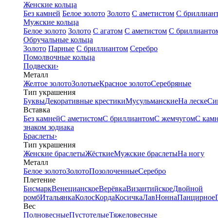
Женские кольца
Без камней
Белое золото
Золото
С аметистом
С бриллиан
Мужские кольца
Белое золото
Золото
С агатом
С аметистом
С бриллианто
Обручальные кольца
Золото
Парные
С бриллиантом
Серебро
Помолвочные кольца
Подвески
›
Металл
Желтое золото
Золотые
Красное золото
Серебряные
Тип украшения
Буквы
Декоративные крестики
Мусульманские
На леске
Си
Вставка
Без камней
С аметистом
С бриллиантом
С жемчугом
С кам
знаком зодиака
Браслеты
›
Тип украшения
Женские браслеты
Жёсткие
Мужские браслеты
На ногу
Металл
Белое золото
Золото
Позолоченные
Серебро
Плетение
Бисмарк
Венецианское
Верёвка
Византийское
Двойной
ромб
Итальянка
Колос
Корда
Косичка
Лав
Нонна
Панцирное
Вес
Полновесные
Пустотелые
Тяжеловесные