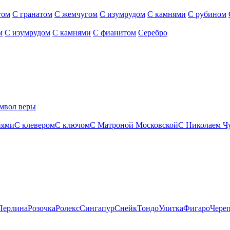
том
С гранатом
С жемчугом
С изумрудом
С камнями
С рубином
м
С изумрудом
С камнями
С фианитом
Серебро
мвол веры
нями
С клевером
С ключом
С Матроной Московской
С Николаем Ч
Перлина
Розочка
Ролекс
Сингапур
Снейк
Тондо
Улитка
Фигаро
Чере