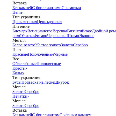
Вставка
Без камней
С бриллиантами
С камнями
Цепи
›
Тип украшения
Цепь женская
Цепь мужская
Плетение
Бисмарк
Венецианское
Веревка
Византийское
Двойной ром
ромб
Улитка
Фигаро
Черепашка
Штамп
Якорное
Металл
Белое золото
Желтое золото
Золото
Серебро
Цвет
Красные
Позолоченные
Чёрные
Вес
Облегчённые
Полновесные
Кресты
›
Колье
›
Тип украшения
Бусы
Подвеска на леске
Шнурок
Металл
Золото
Серебро
Печатки
›
Металл
Золото
Серебро
Вставка
Без камней
С бриллиантом
С чёрным камнем