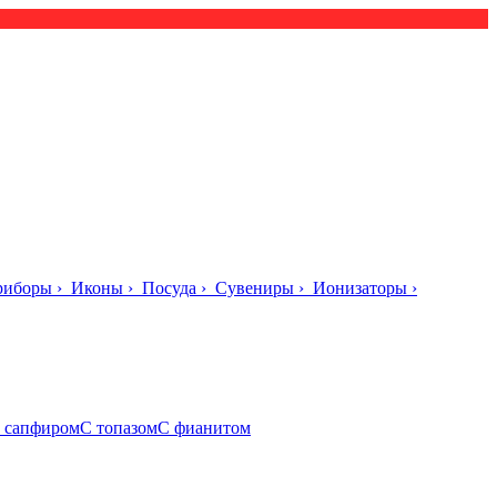
риборы
›
Иконы
›
Посуда
›
Сувениры
›
Ионизаторы
›
 сапфиром
С топазом
С фианитом