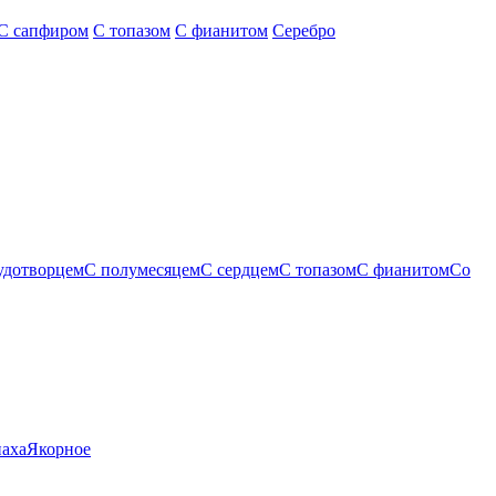
С сапфиром
С топазом
С фианитом
Серебро
удотворцем
С полумесяцем
С сердцем
С топазом
С фианитом
Со
паха
Якорное