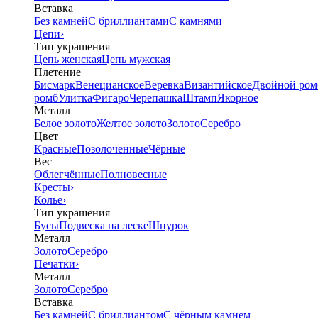
Вставка
Без камней
С бриллиантами
С камнями
Цепи
›
Тип украшения
Цепь женская
Цепь мужская
Плетение
Бисмарк
Венецианское
Веревка
Византийское
Двойной ром
ромб
Улитка
Фигаро
Черепашка
Штамп
Якорное
Металл
Белое золото
Желтое золото
Золото
Серебро
Цвет
Красные
Позолоченные
Чёрные
Вес
Облегчённые
Полновесные
Кресты
›
Колье
›
Тип украшения
Бусы
Подвеска на леске
Шнурок
Металл
Золото
Серебро
Печатки
›
Металл
Золото
Серебро
Вставка
Без камней
С бриллиантом
С чёрным камнем