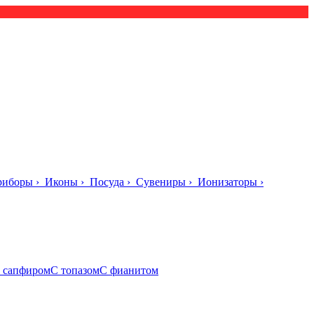
риборы
›
Иконы
›
Посуда
›
Сувениры
›
Ионизаторы
›
 сапфиром
С топазом
С фианитом