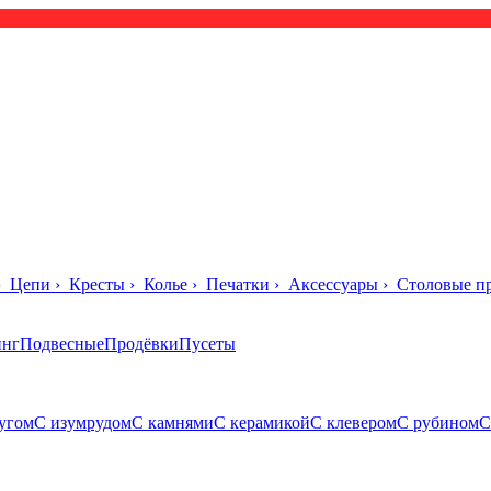
›
Цепи
›
Кресты
›
Колье
›
Печатки
›
Аксессуары
›
Столовые п
инг
Подвесные
Продёвки
Пусеты
угом
С изумрудом
С камнями
С керамикой
С клевером
С рубином
С