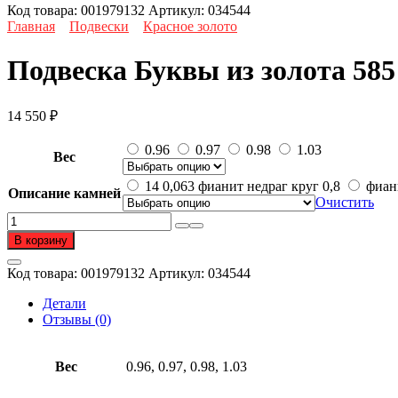
Код товара:
001979132
Артикул:
034544
Главная
Подвески
Красное золото
Подвеска Буквы из золота 58
14 550
₽
0.96
0.97
0.98
1.03
Вес
14 0,063 фианит недраг круг 0,8
фиан
Описание камней
Очистить
Количество
товара
В корзину
Подвеска
Буквы
Код товара:
001979132
Артикул:
034544
из
золота
Детали
585
Отзывы (0)
пробы
с
фианитом
Вес
0.96, 0.97, 0.98, 1.03