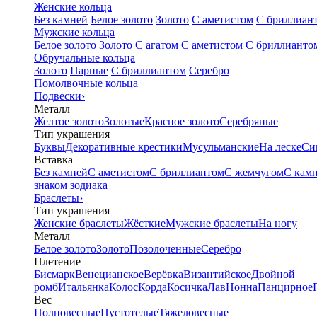
Женские кольца
Без камней
Белое золото
Золото
С аметистом
С бриллиан
Мужские кольца
Белое золото
Золото
С агатом
С аметистом
С бриллианто
Обручальные кольца
Золото
Парные
С бриллиантом
Серебро
Помолвочные кольца
Подвески
›
Металл
Желтое золото
Золотые
Красное золото
Серебряные
Тип украшения
Буквы
Декоративные крестики
Мусульманские
На леске
Си
Вставка
Без камней
С аметистом
С бриллиантом
С жемчугом
С кам
знаком зодиака
Браслеты
›
Тип украшения
Женские браслеты
Жёсткие
Мужские браслеты
На ногу
Металл
Белое золото
Золото
Позолоченные
Серебро
Плетение
Бисмарк
Венецианское
Верёвка
Византийское
Двойной
ромб
Итальянка
Колос
Корда
Косичка
Лав
Нонна
Панцирное
Вес
Полновесные
Пустотелые
Тяжеловесные