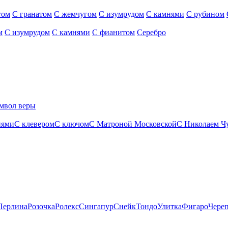
том
С гранатом
С жемчугом
С изумрудом
С камнями
С рубином
м
С изумрудом
С камнями
С фианитом
Серебро
мвол веры
нями
С клевером
С ключом
С Матроной Московской
С Николаем Ч
Перлина
Розочка
Ролекс
Сингапур
Снейк
Тондо
Улитка
Фигаро
Чере