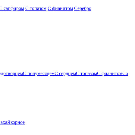
С сапфиром
С топазом
С фианитом
Серебро
удотворцем
С полумесяцем
С сердцем
С топазом
С фианитом
Со
паха
Якорное