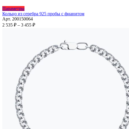
Этот
Параметры
товар
Кольцо из серебра 925 пробы с фианитом
имеет
Арт. 200150064
несколько
Диапазон
2 535
₽
–
3 455
₽
вариаций.
цен:
Опции
2
можно
535 ₽
выбрать
–
на
3
странице
455 ₽
товара.