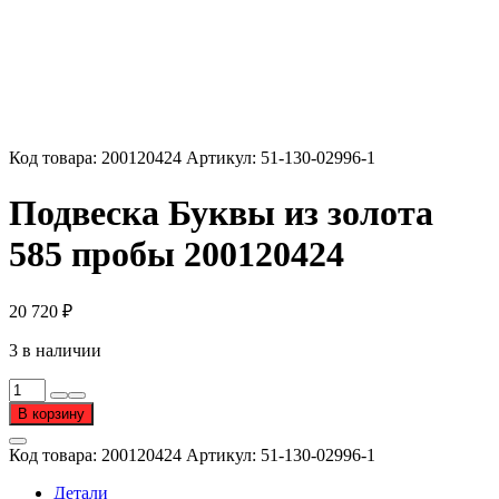
Код товара:
200120424
Артикул:
51-130-02996-1
Подвеска Буквы из золота
585 пробы 200120424
20 720
₽
3 в наличии
Количество
товара
В корзину
Подвеска
Буквы
Код товара:
200120424
Артикул:
51-130-02996-1
из
золота
Детали