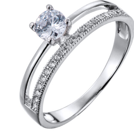
можно
выбрать
на
странице
товара.