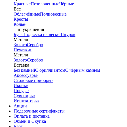
Красные
Позолоченные
Чёрные
Вес
Облегчённые
Полновесные
Кресты
›
Колье
›
Тип украшения
Бусы
Подвеска на леске
Шнурок
Металл
Золото
Серебро
Печатки
›
Металл
Золото
Серебро
Вставка
Без камней
С бриллиантом
С чёрным камнем
Аксессуары
›
Столовые приборы
›
Иконы
›
Посуда
›
Сувениры
›
Ионизаторы
›
Акции
Подарочные сертификаты
Оплата и доставка
Обмен и Скупка
Блог