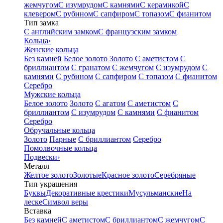
жемчугом
С изумрудом
С камнями
С керамикой
С
клевером
С рубином
С сапфиром
С топазом
С фианитом
Тип замка
С английским замком
С французским замком
Кольца
›
Женские кольца
Без камней
Белое золото
Золото
С аметистом
С
бриллиантом
С гранатом
С жемчугом
С изумрудом
С
камнями
С рубином
С сапфиром
С топазом
С фианитом
Серебро
Мужские кольца
Белое золото
Золото
С агатом
С аметистом
С
бриллиантом
С изумрудом
С камнями
С фианитом
Серебро
Обручальные кольца
Золото
Парные
С бриллиантом
Серебро
Помолвочные кольца
Подвески
›
Металл
Желтое золото
Золотые
Красное золото
Серебряные
Тип украшения
Буквы
Декоративные крестики
Мусульманские
На
леске
Символ веры
Вставка
Без камней
С аметистом
С бриллиантом
С жемчугом
С