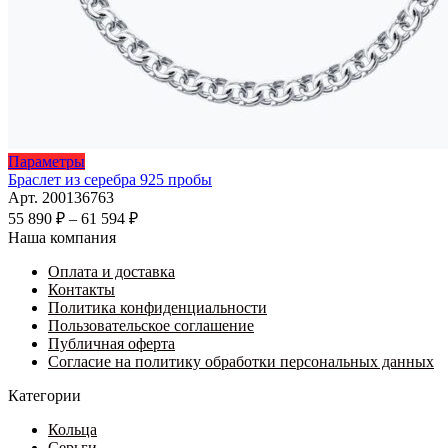
Этот
Параметры
товар
Браслет из серебра 925 пробы
имеет
Арт. 200136763
несколько
Диапазон
55 890
₽
–
61 594
₽
вариаций.
цен:
Наша компания
Опции
55
можно
Оплата и доставка
890 ₽
выбрать
Контакты
–
на
Политика конфиденциальности
61
странице
Пользовательское соглашение
594 ₽
товара.
Публичная оферта
Согласие на политику обработки персональных данных
Категории
Кольца
Серьги