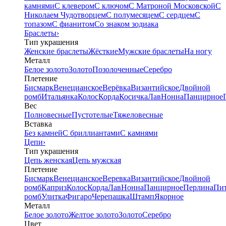
камнями
С клевером
С ключом
С Матроной Московской
С
Николаем Чудотворцем
С полумесяцем
С сердцем
С
топазом
С фианитом
Со знаком зодиака
Браслеты
›
Тип украшения
Женские браслеты
Жёсткие
Мужские браслеты
На ногу
Металл
Белое золото
Золото
Позолоченные
Серебро
Плетение
Бисмарк
Венецианское
Верёвка
Византийское
Двойной
ромб
Итальянка
Колос
Корда
Косичка
Лав
Нонна
Панцирное
Вес
Полновесные
Пустотелые
Тяжеловесные
Вставка
Без камней
С бриллиантами
С камнями
Цепи
›
Тип украшения
Цепь женская
Цепь мужская
Плетение
Бисмарк
Венецианское
Веревка
Византийское
Двойной
ромб
Каприз
Колос
Корда
Лав
Нонна
Панцирное
Перлина
Пи
ромб
Улитка
Фигаро
Черепашка
Штамп
Якорное
Металл
Белое золото
Желтое золото
Золото
Серебро
Цвет